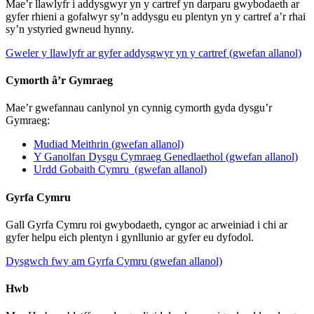
Mae’r llawlyfr i addysgwyr yn y cartref yn darparu gwybodaeth ar
gyfer rhieni a gofalwyr sy’n addysgu eu plentyn yn y cartref a’r rhai
sy’n ystyried gwneud hynny.
Gweler y llawlyfr ar gyfer addysgwyr yn y cartref (gwefan allanol)
Cymorth â’r Gymraeg
Mae’r gwefannau canlynol yn cynnig cymorth gyda dysgu’r
Gymraeg:
Mudiad Meithrin (gwefan allanol)
Y Ganolfan Dysgu Cymraeg Genedlaethol (gwefan allanol)
Urdd Gobaith Cymru (gwefan allanol)
Gyrfa Cymru
Gall Gyrfa Cymru roi gwybodaeth, cyngor ac arweiniad i chi ar
gyfer helpu eich plentyn i gynllunio ar gyfer eu dyfodol.
Dysgwch fwy am Gyrfa Cymru (gwefan allanol)
Hwb