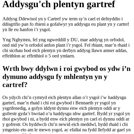
Addysgu'ch plentyn gartref
Addysg Ddewisol yn y Cartref yw term sy’n cael ei defnyddio i
ddisgrifio pan fo rhieni a gofalwyr yn addysgu eu plant yn y cartref
yn lle eu hanfon i’r ysgol.
Yng Nghymru, fel yng ngweddill y DU, mae addysg yn orfodol,
ond nid yw’n orfodol anfon plant i’r ysgol. Fel rhiant, mae’n rhaid i
chi sicrhau bod eich plentyn yn derbyn addysg llawn amser addas,
effeithlon ac effeithiol o 5 oed ymlaen.
Wrth bwy ddylwn i roi gwybod os ydw i’n
dymuno addysgu fy mhlentyn yn y
cartref?
Os ydych chi’n cymryd eich plentyn allan o’r ysgol i’w haddysgu
gartref, mae’n rhaid i chi roi gwybod i Bennaeth yr ysgol yn
ysgrifenedig, a gofyn iddynt dynnu enw eich plentyn oddi ar y
gofrestr gyda’r bwriad o’u haddysgu nhw gartref. Bydd yr ysgol yn
rhoi gwybod i ni, a bydd enw eich plentyn yn cael ei dynnu oddi ar
y gofrestr. Os byddwch chi’n newid eich meddwl, bydd rhaid i chi
ymgeisio eto am le mewn ysgol, ac efallai na fydd llefydd ar gael yn