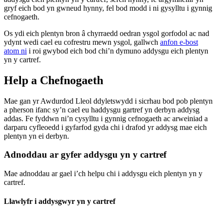
gryf eich bod yn gwneud hynny, fel bod modd i ni gysylltu i gynnig
cefnogaeth.
Os ydi eich plentyn bron â chyrraedd oedran ysgol gorfodol ac nad
ydynt wedi cael eu cofrestru mewn ysgol, gallwch
anfon e-bost
atom ni
i roi gwybod eich bod chi’n dymuno addysgu eich plentyn
yn y cartref.
Help a Chefnogaeth
Mae gan yr Awdurdod Lleol ddyletswydd i sicrhau bod pob plentyn
a pherson ifanc sy’n cael eu haddysgu gartref yn derbyn addysg
addas. Fe fyddwn ni’n cysylltu i gynnig cefnogaeth ac arweiniad a
darparu cyfleoedd i gyfarfod gyda chi i drafod yr addysg mae eich
plentyn yn ei derbyn.
Adnoddau ar gyfer addysgu yn y cartref
Mae adnoddau ar gael i’ch helpu chi i addysgu eich plentyn yn y
cartref.
Llawlyfr i addysgwyr yn y cartref