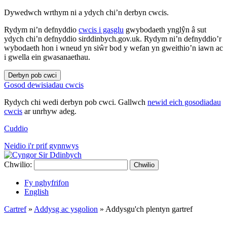
Dywedwch wrthym ni a ydych chi’n derbyn cwcis.
Rydym ni’n defnyddio
cwcis i gasglu
gwybodaeth ynglŷn â sut
ydych chi’n defnyddio sirddinbych.gov.uk. Rydym ni’n defnyddio’r
wybodaeth hon i wneud yn siŵr bod y wefan yn gweithio’n iawn ac
i gwella ein gwasanaethau.
Derbyn pob cwci
Gosod dewisiadau cwcis
Rydych chi wedi derbyn pob cwci. Gallwch
newid eich gosodiadau
cwcis
ar unrhyw adeg.
Cuddio
Neidio i'r prif gynnwys
Chwilio:
Chwilio
Fy nghyfrifon
English
Cartref
»
Addysg ac ysgolion
»
Addysgu'ch plentyn gartref