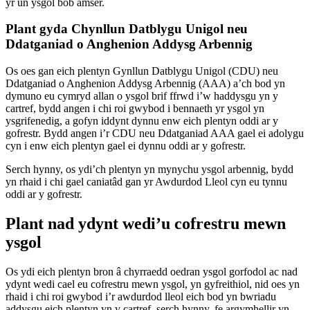
yr un ysgol bob amser.
Plant gyda Chynllun Datblygu Unigol neu
Ddatganiad o Anghenion Addysg Arbennig
Os oes gan eich plentyn Gynllun Datblygu Unigol (CDU) neu
Ddatganiad o Anghenion Addysg Arbennig (AAA) a’ch bod yn
dymuno eu cymryd allan o ysgol brif ffrwd i’w haddysgu yn y
cartref, bydd angen i chi roi gwybod i bennaeth yr ysgol yn
ysgrifenedig, a gofyn iddynt dynnu enw eich plentyn oddi ar y
gofrestr. Bydd angen i’r CDU neu Ddatganiad AAA gael ei adolygu
cyn i enw eich plentyn gael ei dynnu oddi ar y gofrestr.
Serch hynny, os ydi’ch plentyn yn mynychu ysgol arbennig, bydd
yn rhaid i chi gael caniatâd gan yr Awdurdod Lleol cyn eu tynnu
oddi ar y gofrestr.
Plant nad ydynt wedi’u cofrestru mewn
ysgol
Os ydi eich plentyn bron â chyrraedd oedran ysgol gorfodol ac nad
ydynt wedi cael eu cofrestru mewn ysgol, yn gyfreithiol, nid oes yn
rhaid i chi roi gwybod i’r awdurdod lleol eich bod yn bwriadu
addysgu eich plentyn yn y cartref, serch hynny, fe argymhellir yn