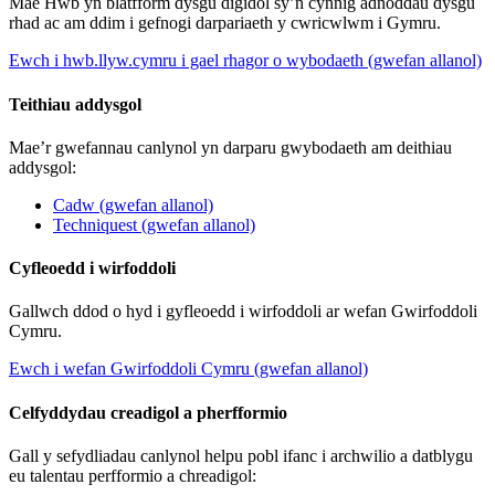
Mae Hwb yn blatfform dysgu digidol sy’n cynnig adnoddau dysgu
rhad ac am ddim i gefnogi darpariaeth y cwricwlwm i Gymru.
Ewch i hwb.llyw.cymru i gael rhagor o wybodaeth (gwefan allanol)
Teithiau addysgol
Mae’r gwefannau canlynol yn darparu gwybodaeth am deithiau
addysgol:
Cadw (gwefan allanol)
Techniquest (gwefan allanol)
Cyfleoedd i wirfoddoli
Gallwch ddod o hyd i gyfleoedd i wirfoddoli ar wefan Gwirfoddoli
Cymru.
Ewch i wefan Gwirfoddoli Cymru (gwefan allanol)
Celfyddydau creadigol a pherfformio
Gall y sefydliadau canlynol helpu pobl ifanc i archwilio a datblygu
eu talentau perfformio a chreadigol: