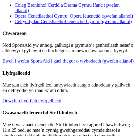
Coleg Brenhinol Cerdd a Drama Cymru Ifanc (gwefan
allanol)
Opera Cenedlaethol Cymru: Opera Ieuenctid (gwefan allanol)
Celfyddydau Cenedlaethol Ieuenctid Cymru (gwefan allanol)
Chwaraeon
Nod SportsAid yw annog, galluogi a grymuso’r genhedlaeth nesaf o
athletwyr i gyflawni eu huchelgeisiau mewn chwaraeon a bywyd.
Ewch i wefan SportsAid i gael rhagor o wybodaeth (gwefan allanol)
Llyfrgelloedd
Mae gan eich llyfrgell leol amrywiaeth eang o adnoddau y gallwch
eu defnyddio yn rhad ac am ddim.
Dewch o hyd i’ch llyfrgell leol
Gwasanaeth Ieuenctid Sir Ddinbych
Mae Gwasanaeth Ieuenctid Sir Ddinbych yn agored i bawb rhwng
11 a 25 oed, ac mae’n cynnig gweithgareddau cymdeithasol a
chyfleoedd i ddatblygu diddordebau yn ogystal â chymorth a