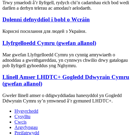
Trwy ymaelodi â’r llyfrgell, rydych chi’n cadarnhau eich bod wedi
darllen a derbyn telerau ac amodau'r aelodaeth.
Dolenni defnyddiol i bobl o Wcráin
Корисні посилання для людей з України.
Llyfrgelloedd Cymru (gwefan allanol)
Mae gwefan Llyfrgelloedd Cymru yn cynnig amrywiaeth o
adnoddau a gweithgareddau, yn cynnwys chwilio drwy gatalogau
pob llyfrgell gyhoeddus yng Nghymru.
Llinell Amser LHDTC+ Gogledd Ddwyrain Cymru
(gwefan allanol)
Gweler llinell amser o ddigwyddiadau hanesyddol yn Gogledd
Ddwyrain Cymru sy’n ymwneud â’r gymuned LHDTC+.
Hygyrchedd
Cysylltu
Cwcis
Argyfyngau
Preifatrwydd