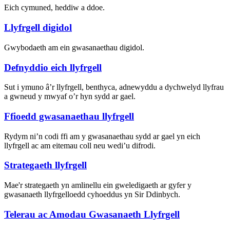
Eich cymuned, heddiw a ddoe.
Llyfrgell digidol
Gwybodaeth am ein gwasanaethau digidol.
Defnyddio eich llyfrgell
Sut i ymuno â’r llyfrgell, benthyca, adnewyddu a dychwelyd llyfrau
a gwneud y mwyaf o’r hyn sydd ar gael.
Ffioedd gwasanaethau llyfrgell
Rydym ni’n codi ffi am y gwasanaethau sydd ar gael yn eich
llyfrgell ac am eitemau coll neu wedi’u difrodi.
Strategaeth llyfrgell
Mae'r strategaeth yn amlinellu ein gweledigaeth ar gyfer y
gwasanaeth llyfrgelloedd cyhoeddus yn Sir Ddinbych.
Telerau ac Amodau Gwasanaeth Llyfrgell