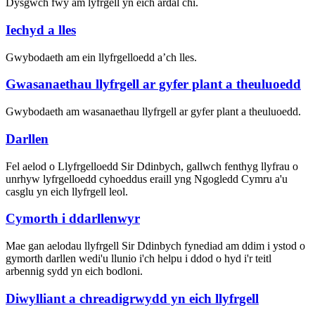
Dysgwch fwy am lyfrgell yn eich ardal chi.
Iechyd a lles
Gwybodaeth am ein llyfrgelloedd a’ch lles.
Gwasanaethau llyfrgell ar gyfer plant a theuluoedd
Gwybodaeth am wasanaethau llyfrgell ar gyfer plant a theuluoedd.
Darllen
Fel aelod o Llyfrgelloedd Sir Ddinbych, gallwch fenthyg llyfrau o
unrhyw lyfrgelloedd cyhoeddus eraill yng Ngogledd Cymru a'u
casglu yn eich llyfrgell leol.
Cymorth i ddarllenwyr
Mae gan aelodau llyfrgell Sir Ddinbych fynediad am ddim i ystod o
gymorth darllen wedi'u llunio i'ch helpu i ddod o hyd i'r teitl
arbennig sydd yn eich bodloni.
Diwylliant a chreadigrwydd yn eich llyfrgell