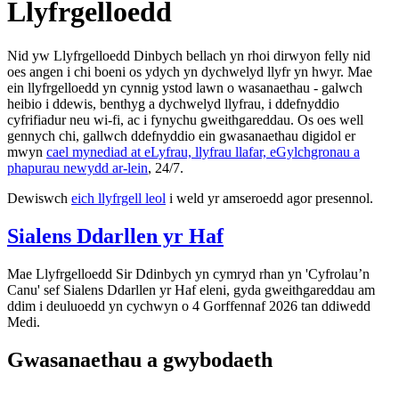
Llyfrgelloedd
Nid yw Llyfrgelloedd Dinbych bellach yn rhoi dirwyon felly nid
oes angen i chi boeni os ydych yn dychwelyd llyfr yn hwyr. Mae
ein llyfrgelloedd yn cynnig ystod lawn o wasanaethau - galwch
heibio i ddewis, benthyg a dychwelyd llyfrau, i ddefnyddio
cyfrifiadur neu wi-fi, ac i fynychu gweithgareddau. Os oes well
gennych chi, gallwch ddefnyddio ein gwasanaethau digidol er
mwyn
cael mynediad at eLyfrau, llyfrau llafar, eGylchgronau a
phapurau newydd ar-lein
, 24/7.
Dewiswch
eich llyfrgell leol
i weld yr amseroedd agor presennol.
Sialens Ddarllen yr Haf
Mae Llyfrgelloedd Sir Ddinbych yn cymryd rhan yn 'Cyfrolau’n
Canu' sef Sialens Ddarllen yr Haf eleni, gyda gweithgareddau am
ddim i deuluoedd yn cychwyn o 4 Gorffennaf 2026 tan ddiwedd
Medi.
Gwasanaethau a gwybodaeth