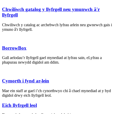
Chwiliwch gatalog y llyfrgell neu ymunwch â'r
llyfrgell
Chwiliwch y catalog ac archebwch lyfrau arlein neu gwnewch gais i
ymuno â'r llyfrgell.
BorrowBox
Gall aelodau’r llyfrgell gael mynediad at lyfrau sain, eLyfrau a
phapurau newydd digidol am ddim.
Cymorth i fynd ar-lein
Mae ein staff ar gael i’ch cynorthwyo chi â chael mynediad at y byd
digidol drwy eich llyfrgell leol.
Eich llyfrgell leol