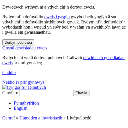
Dywedwch wrthym ni a ydych chi’n derbyn cwcis.
Rydym ni’n defnyddio
cwcis i gasglu
gwybodaeth ynglŷn â sut
ydych chi’n defnyddio sirddinbych.gov.uk. Rydym ni’n defnyddio’r
wybodaeth hon i wneud yn siŵr bod y wefan yn gweithio’n iawn ac
i gwella ein gwasanaethau.
Derbyn pob cwci
Gosod dewisiadau cwcis
Rydych chi wedi derbyn pob cwci. Gallwch
newid eich gosodiadau
cwcis
ar unrhyw adeg.
Cuddio
Neidio i'r prif gynnwys
Chwilio:
Chwilio
Fy nghyfrifon
English
Cartref
»
Hamdden a thwristiaeth
»
Llyfrgelloedd