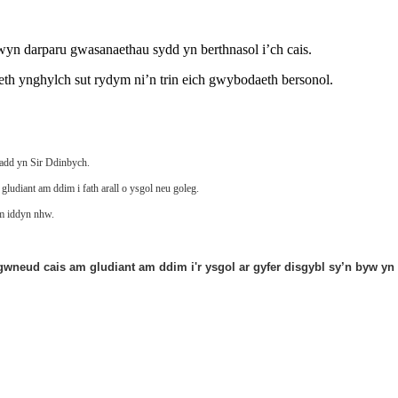
n darparu gwasanaethau sydd yn berthnasol i’ch cais.
th ynghylch sut rydym ni’n trin eich gwybodaeth bersonol.
radd yn Sir Ddinbych.
gludiant am ddim i fath arall o ysgol neu goleg.
im iddyn nhw.
gwneud cais am gludiant am ddim i'r ysgol ar gyfer disgybl sy’n byw yn