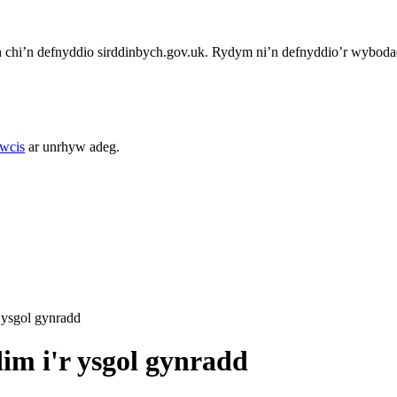
chi’n defnyddio sirddinbych.gov.uk. Rydym ni’n defnyddio’r wybodae
cwcis
ar unrhyw adeg.
 ysgol gynradd
im i'r ysgol gynradd