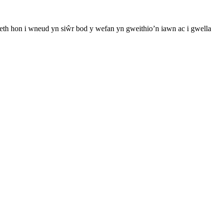
th hon i wneud yn siŵr bod y wefan yn gweithio’n iawn ac i gwella