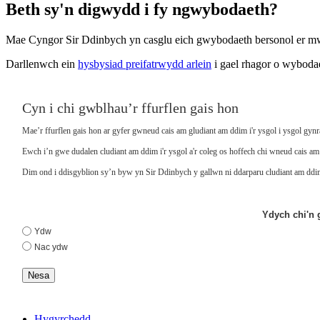
Beth sy'n digwydd i fy ngwybodaeth?
Mae Cyngor Sir Ddinbych yn casglu eich gwybodaeth bersonol er mwy
Darllenwch ein
hysbysiad preifatrwydd arlein
i gael rhagor o wybodae
Cyn i chi gwblhau’r ffurflen gais hon
Mae’r ffurflen gais hon ar gyfer gwneud cais am gludiant am ddim i'r ysgol i ysgol gyn
Ewch i’n gwe dudalen cludiant am ddim i'r ysgol a'r coleg os hoffech chi wneud cais am 
Dim ond i ddisgyblion sy’n byw yn Sir Ddinbych y gallwn ni ddarparu cludiant am dd
Ydych chi'n 
Ydw
Nac ydw
Nesa
Hygyrchedd