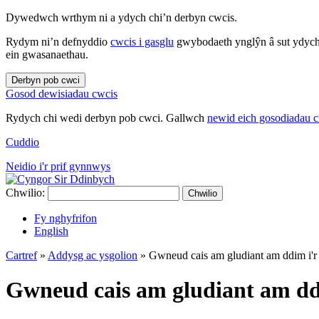
Dywedwch wrthym ni a ydych chi’n derbyn cwcis.
Rydym ni’n defnyddio
cwcis i gasglu
gwybodaeth ynglŷn â sut ydych 
ein gwasanaethau.
Derbyn pob cwci
Gosod dewisiadau cwcis
Rydych chi wedi derbyn pob cwci. Gallwch
newid eich gosodiadau 
Cuddio
Neidio i'r prif gynnwys
Chwilio:
Chwilio
Fy nghyfrifon
English
Cartref
»
Addysg ac ysgolion
»
Gwneud cais am gludiant am ddim i'r
Gwneud cais am gludiant am dd