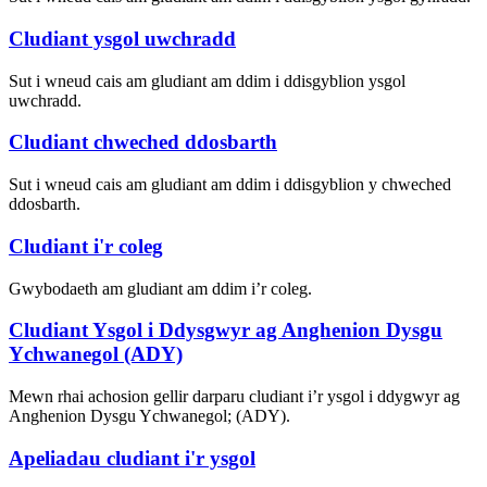
Cludiant ysgol uwchradd
Sut i wneud cais am gludiant am ddim i ddisgyblion ysgol
uwchradd.
Cludiant chweched ddosbarth
Sut i wneud cais am gludiant am ddim i ddisgyblion y chweched
ddosbarth.
Cludiant i'r coleg
Gwybodaeth am gludiant am ddim i’r coleg.
Cludiant Ysgol i Ddysgwyr ag Anghenion Dysgu
Ychwanegol (ADY)
Mewn rhai achosion gellir darparu cludiant i’r ysgol i ddygwyr ag
Anghenion Dysgu Ychwanegol; (ADY).
Apeliadau cludiant i'r ysgol