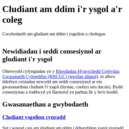
Cludiant am ddim i'r ysgol a'r
coleg
Gwybodaeth am gludiant am ddim i ysgolion a cholegau.
Newidiadau i seddi consesiynol ar
gludiant i'r ysgol
Oherwydd cyfyngiadau yn y
Rheoliadau Hygyrchedd Cerbydau
Gwasanaeth Cyhoeddus (RHCGC) (gwefan allanol)
, ni allwn
dderbyn ceisiadau newydd am seddi consesiynol ar ein
gwasanaethau cludiant i'r ysgol (bysiau, coetsys neu dacsis). Bydd
consesiynau a roddwyd yn flaenorol yn parhau lle y bo'n bosibl.
Gwasanaethau a gwybodaeth
Cludiant ysgolion cynradd
Sut i wneud cais am gludiant am ddim i ddisgyblion ysgol gynradd.