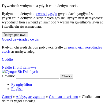
Dywedwch wrthym ni a ydych chi’n derbyn cwcis.
Rydym ni’n defnyddio
cwcis i gasglu
gwybodaeth ynglŷn â sut
ydych chi’n defnyddio sirddinbych.gov.uk. Rydym ni’n defnyddio’r
wybodaeth hon i wneud yn siŵr bod y wefan yn gweithio’n iawn ac
i gwella ein gwasanaethau.
Derbyn pob cwci
Gosod dewisiadau cwcis
Rydych chi wedi derbyn pob cwci. Gallwch
newid eich gosodiadau
cwcis
ar unrhyw adeg.
Cuddio
Neidio i'r prif gynnwys
Chwilio:
Chwilio
Fy nghyfrifon
English
Cartref
»
Addysg ac ysgolion
»
Grantiau ac ariannu
»
Cludiant am
ddim i'r ysgol a'r coleg