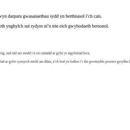
n darparu gwasanaethau sydd yn berthnasol i’ch cais.
th ynghylch sut rydym ni’n trin eich gwybodaeth bersonol.
ig, ond nid oes modd i ti roi caniatâd ar gyfer yr atgyfeiriad hwn.
ad ar gyfer cynnyrch mislif am ddim, a’ch bod yn fodlon i’r tîm gweinyddu prosiect gysylltu â