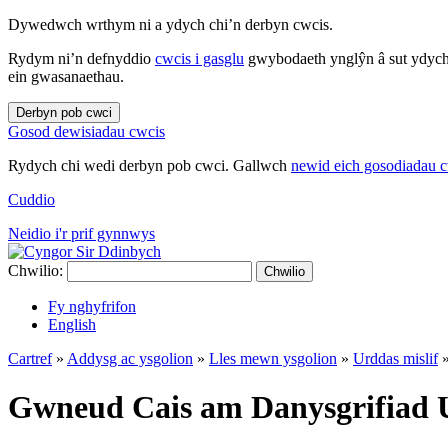
Dywedwch wrthym ni a ydych chi’n derbyn cwcis.
Rydym ni’n defnyddio
cwcis i gasglu
gwybodaeth ynglŷn â sut ydych 
ein gwasanaethau.
Derbyn pob cwci
Gosod dewisiadau cwcis
Rydych chi wedi derbyn pob cwci. Gallwch
newid eich gosodiadau 
Cuddio
Neidio i'r prif gynnwys
Chwilio:
Chwilio
Fy nghyfrifon
English
Cartref
»
Addysg ac ysgolion
»
Lles mewn ysgolion
»
Urddas mislif
Gwneud Cais am Danysgrifiad U