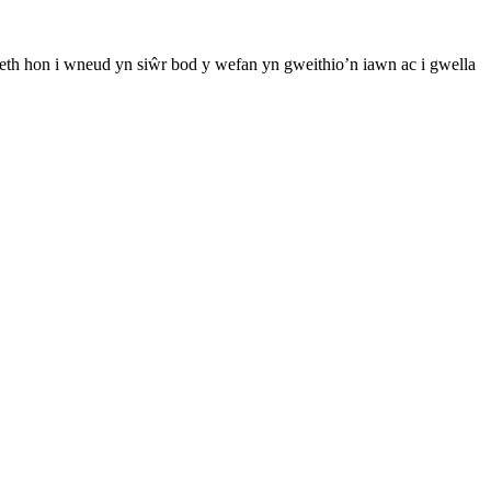
th hon i wneud yn siŵr bod y wefan yn gweithio’n iawn ac i gwella