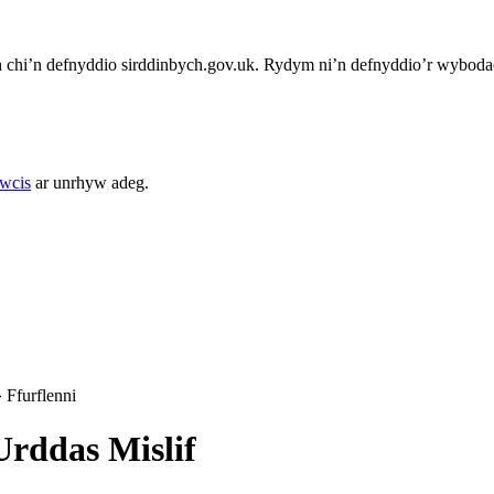
chi’n defnyddio sirddinbych.gov.uk. Rydym ni’n defnyddio’r wybodae
cwcis
ar unrhyw adeg.
»
Ffurflenni
rddas Mislif