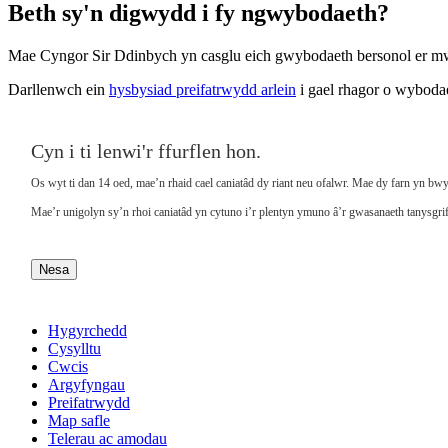
Beth sy'n digwydd i fy ngwybodaeth?
Mae Cyngor Sir Ddinbych yn casglu eich gwybodaeth bersonol er mwy
Darllenwch ein
hysbysiad preifatrwydd arlein
i gael rhagor o wybodae
Cyn i ti lenwi'r ffurflen hon.
Os wyt ti dan 14 oed, mae’n rhaid cael caniatâd dy riant neu ofalwr. Mae dy farn yn bwys
Mae’r unigolyn sy’n rhoi caniatâd yn cytuno i’r plentyn ymuno â’r gwasanaeth tanysgrifi
Nesa
Hygyrchedd
Cysylltu
Cwcis
Argyfyngau
Preifatrwydd
Map safle
Telerau ac amodau