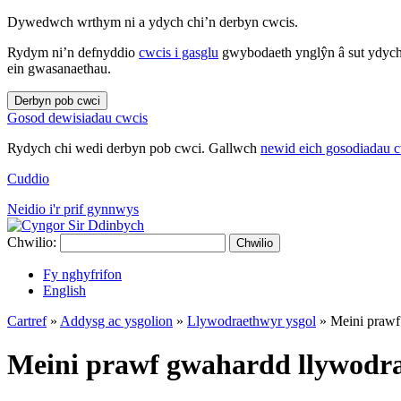
Dywedwch wrthym ni a ydych chi’n derbyn cwcis.
Rydym ni’n defnyddio
cwcis i gasglu
gwybodaeth ynglŷn â sut ydych 
ein gwasanaethau.
Derbyn pob cwci
Gosod dewisiadau cwcis
Rydych chi wedi derbyn pob cwci. Gallwch
newid eich gosodiadau 
Cuddio
Neidio i'r prif gynnwys
Chwilio:
Chwilio
Fy nghyfrifon
English
Cartref
»
Addysg ac ysgolion
»
Llywodraethwyr ysgol
»
Meini prawf
Meini prawf gwahardd llywodra