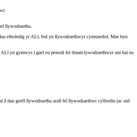
wr;
rf llywodraethu.
lodau etholedig yr ALl, fod yn llywodraethwyr cymunedol. Mae hyn
 ALl yn gymwys i gael eu penodi fel rhiant-lywodraethwyr oni bai eu
l â dau gorff llywodraethu arall fel llywodraethwr cyffredin (ac nid