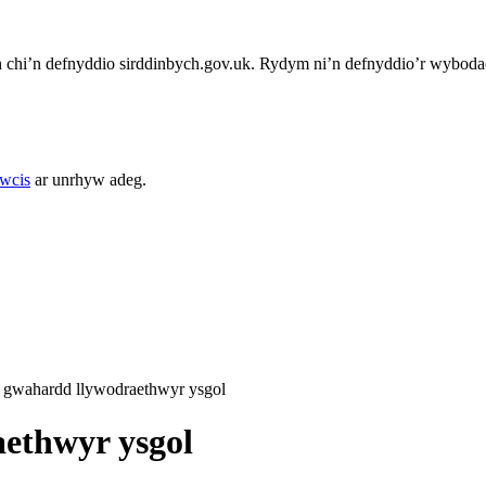
chi’n defnyddio sirddinbych.gov.uk. Rydym ni’n defnyddio’r wybodae
cwcis
ar unrhyw adeg.
 gwahardd llywodraethwyr ysgol
ethwyr ysgol