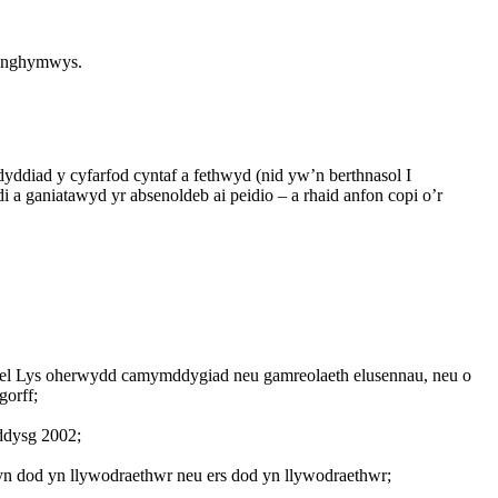
 anghymwys.
yddiad y cyfarfod cyntaf a fethwyd (nid yw’n berthnasol I
 a ganiatawyd yr absenoldeb ai peidio – a rhaid anfon copi o’r
hel Lys oherwydd camymddygiad neu gamreolaeth elusennau, neu o
gorff;
ddysg 2002;
cyn dod yn llywodraethwr neu ers dod yn llywodraethwr;