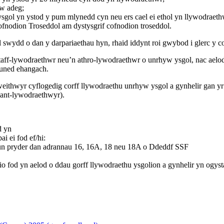
yw adeg;
sgol yn ystod y pum mlynedd cyn neu ers cael ei ethol yn llywodraeth
ofnodion Troseddol am dystysgrif cofnodion troseddol.
ydd o dan y darpariaethau hyn, rhaid iddynt roi gwybod i glerc y co
n staff-lywodraethwr neu’n athro-lywodraethwr o unrhyw ysgol, nac ae
uned ehangach.
eithwyr cyflogedig corff llywodraethu unrhyw ysgol a gynhelir gan yr
rhiant-lywodraethwyr).
d yn
i ei fod ef/hi:
stun pryder dan adrannau 16, 16A, 18 neu 18A o Ddeddf SSF
io fod yn aelod o ddau gorff llywodraethu ysgolion a gynhelir yn ogysta