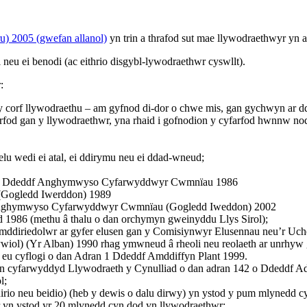
u) 2005 (gwefan allanol)
yn trin a thrafod sut mae llywodraethwyr yn
neu ei benodi (ac eithrio disgybl-lywodraethwr cyswllt).
:
 y corf llywodraethu – am gyfnod di-dor o chwe mis, gan gychwyn ar dd
fod gan y llywodraethwr, yna rhaid i gofnodion y cyfarfod hwnnw nodi
elu wedi ei atal, ei ddirymu neu ei ddad-wneud;
n Ddeddf Anghymwyso Cyfarwyddwyr Cwmnïau 1986
Gogledd Iwerddon) 1989
nghymwyso Cyfarwyddwyr Cwmnïau (Gogledd Iweddon) 2002
 1986 (methu â thalu o dan orchymyn gweinyddu Llys Sirol);
ymddiriedolwr ar gyfer elusen gan y Comisiynwyr Elusennau neu’r Uc
wiol) (Yr Alban) 1990 rhag ymwneud â rheoli neu reolaeth ar unrhyw 
ar eu cyflogi o dan Adran 1 Ddeddf Amddiffyn Plant 1999.
un cyfarwyddyd Llywodraeth y Cynulliad o dan adran 142 o Ddeddf A
l;
ohirio neu beidio) (heb y dewis o dalu dirwy) yn ystod y pum mlynedd 
r yn ystod yr 20 mlynedd cyn dod yn llywodraethwr;