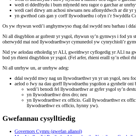
wedi ei ddedfrydu i bum mlynedd neu ragor o garchar ar unrh
wedi cael dirwy am achosi niwsans neu aflonyddwch ar dir yr y
yn gwrthod cais gan y corff llywodraethu i ofyn i’r Swyddfa C
Os yw rhywun wedi’i anghymwyso rhag dal swydd neu barhau i ddal sw
Ni all disgyblion ar gofrestr yr ysgol, rhywun sy’n gymwys i fod y
oherwydd mai nod llywodraethwyr cymunedol yw cynrychioli’r gym
Nid yw aelodau etholedig yr ALl, gweithwyr cyflogedig yr ALl na gw
bod yn rhieni disgyblion yr ysgol. (Fel arfer, rhieni eraill sy’n ethol 
Ni all unrhyw un, ar unrhyw adeg:
ddal swydd mwy nag un llywodraethwr yn yr un ysgol, neu fo
aelod o fwy na dau gorff llywodraethu ysgolion a gynhelir oni ba
wedi’i benodi fel llywodraethwr ar gyfer ysgol sy’n de
yn llywodraethwr dros dro; neu
yn llywodraethwr ex officio. Gall llywodraethwr ex offic
llywodraethwr ex officio, hynny yw).
Gwefannau cysylltiedig
Governors Cymru (gwefan allanol)