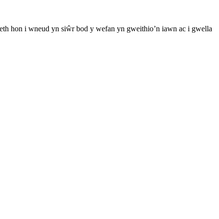
th hon i wneud yn siŵr bod y wefan yn gweithio’n iawn ac i gwella