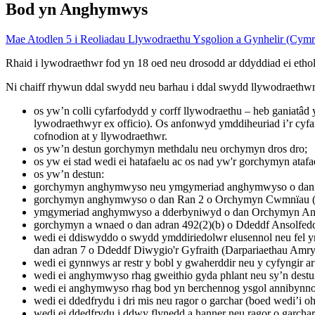
Bod yn Anghymwys
Mae Atodlen 5 i Reoliadau Llywodraethu Ysgolion a Gynhelir (Cymr
Rhaid i lywodraethwr fod yn 18 oed neu drosodd ar ddyddiad ei ethol 
Ni chaiff rhywun ddal swydd neu barhau i ddal swydd llywodraethwr
os yw’n colli cyfarfodydd y corff llywodraethu – heb ganiatâd
lywodraethwyr ex officio). Os anfonwyd ymddiheuriad i’r cyfar
cofnodion at y llywodraethwr.
os yw’n destun gorchymyn methdalu neu orchymyn dros dro;
os yw ei stad wedi ei hatafaelu ac os nad yw'r gorchymyn atafa
os yw’n destun:
gorchymyn anghymwyso neu ymgymeriad anghymwyso o da
gorchymyn anghymwyso o dan Ran 2 o Orchymyn Cwmnïau (
ymgymeriad anghymwyso a dderbyniwyd o dan Orchymyn A
gorchymyn a wnaed o dan adran 492(2)(b) o Ddeddf Ansolfedd
wedi ei ddiswyddo o swydd ymddiriedolwr elusennol neu fel 
dan adran 7 o Ddeddf Diwygio'r Gyfraith (Darpariaethau Amry
wedi ei gynnwys ar restr y bobl y gwaherddir neu y cyfyngir 
wedi ei anghymwyso rhag gweithio gyda phlant neu sy’n dest
wedi ei anghymwyso rhag bod yn berchennog ysgol annibynno
wedi ei ddedfrydu i dri mis neu ragor o garchar (boed wedi’i 
wedi ei ddedfrydu i ddwy flynedd a hanner neu ragor o garcha