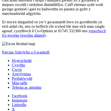
codi arian hanfodol i helpu i ddarparu gwaith yn y gymuned a
darparu swyddi i oedolion diamddiffyn. Caiff eitemau sydd wedi
gwisgo gormod i gael eu hailwerthu eu paratoi ar gyfer y
marchnadoedd ailgylchu.
Er mwyn darganfod os yw’r gwasanaeth hwn yn gweithredu yn
eich ardal chi, neu os hoffech chi wybod ble mae eich man casglu
agosaf, cysylltwch â Co-Options ar 01745 332300 neu
ymwelwch
â'u gwefan (gwefan allanol)
.
Parciau Ailgylchu a Gwastraff
.
Hygyrchedd
Cysylltu
Cwcis
Argyfyngau
Preifatrwydd
Map safle
Telerau ac amodau
Facebook
Instagram
LinkedIn
X