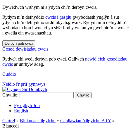
Dywedwch wrthym ni a ydych chi’n derbyn cwcis.
Rydym ni’n defnyddio
cwcis i gasglu
gwybodaeth ynglŷn â sut
ydych chi’n defnyddio sirddinbych.gov.uk. Rydym ni’n defnyddio’r
wybodaeth hon i wneud yn siŵr bod y wefan yn gweithio’n iawn ac
i gwella ein gwasanaethau.
Derbyn pob cwci
Gosod dewisiadau cwcis
Rydych chi wedi derbyn pob cwci. Gallwch
newid eich gosodiadau
cwcis
ar unrhyw adeg.
Cuddio
Neidio i'r prif gynnwys
Chwilio:
Chwilio
Fy nghyfrifon
English
Cartref
»
Biniau ac ailgylchu
»
Canllawiau Ailgylchu A i Y
»
Blancedi