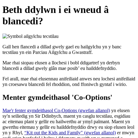
Beth ddylwn i ei wneud â
blancedi?
Gall hen flancedi a dillad gwely gael eu hailgylchu yn y banc
tecstilau yn ein Parciau Ailgylchu a Gwastraff.
Mae rhai siopau elusen a llochesi i bobl ddigartref yn derbyn
blancedi a dillad gwely glân mae posib’ eu hailddefnyddio.
Fel arall, mae rhai elusennau anifeiliaid anwes neu lochesi anifeiliaid
yn croesawu blancedi fel rhoddion, ond ffoniwch gyntaf i wirio.
Menter gymdeithasol 'Co-Options'
Mae'r fenter gymdeithasol Co-Options (gwefan allanol)
yn elusen
sy'n seiliedig yn Sir Ddinbych, maent yn casglu tecstilau, esgidiau
ac eitemau plant y gellir eu hailwerthu ar ymyl palmant. Maent yn
gwerthu eitemau y gellir eu hailddefnyddio drwy eu siop elusen leol
yn y Rhyl,
“Kit out the Kids and Family" (gwefan allanol)
er mwyn