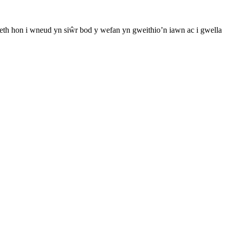
th hon i wneud yn siŵr bod y wefan yn gweithio’n iawn ac i gwella