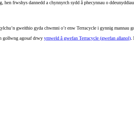
g, hen frwshys dannedd a chynnyrch sydd â phecynnau o ddeunyddiau 
lchu’n gweithio gyda chwmni o’r enw Terracycle i gynnig mannau gollw
man gollwng agosaf drwy
ymweld â gwefan Terracycle (gwefan allanol)
.