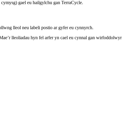
cymysg) gael eu hailgylchu gan TerraCycle.
ng lleol neu labeli postio ar gyfer eu cynnyrch.
 Mae’r lleoliadau hyn fel arfer yn cael eu cynnal gan wirfoddolwyr