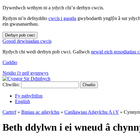
Dywedwch wrthym ni a ydych chi’n derbyn cwcis.
Rydym ni’n defnyddio
cwcis i gasglu
gwybodaeth ynglŷn â sut ydych 
ein gwasanaethau.
Derbyn pob cwci
Gosod dewisiadau cwcis
Rydych chi wedi derbyn pob cwci. Gallwch
newid eich gosodiadau 
Cuddio
Neidio i'r prif gynnwys
Chwilio:
Chwilio
Fy nghyfrifon
English
Cartref
»
Biniau ac ailgylchu
»
Canllawiau Ailgylchu A i Y
»
Cynnyrc
Beth ddylwn i ei wneud â chynn