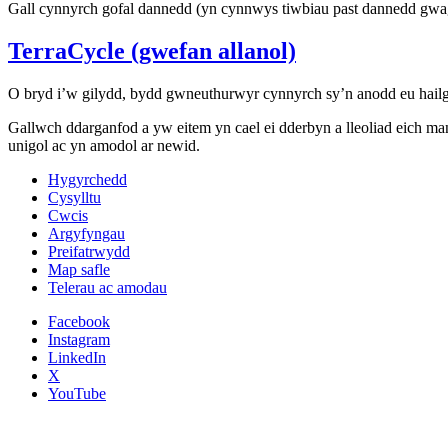
Gall cynnyrch gofal dannedd (yn cynnwys tiwbiau past dannedd gwa
TerraCycle (gwefan allanol)
O bryd i’w gilydd, bydd gwneuthurwyr cynnyrch sy’n anodd eu hailgy
Gallwch ddarganfod a yw eitem yn cael ei dderbyn a lleoliad eich 
unigol ac yn amodol ar newid.
Hygyrchedd
Cysylltu
Cwcis
Argyfyngau
Preifatrwydd
Map safle
Telerau ac amodau
Facebook
Instagram
LinkedIn
X
YouTube