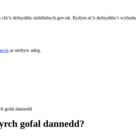
chi’n defnyddio sirddinbych.gov.uk. Rydym ni’n defnyddio’r wybodae
cwcis
ar unrhyw adeg.
h gofal dannedd
yrch gofal dannedd?