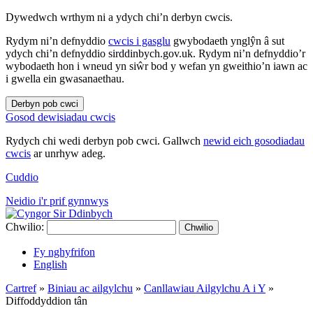
Dywedwch wrthym ni a ydych chi’n derbyn cwcis.
Rydym ni’n defnyddio
cwcis i gasglu
gwybodaeth ynglŷn â sut
ydych chi’n defnyddio sirddinbych.gov.uk. Rydym ni’n defnyddio’r
wybodaeth hon i wneud yn siŵr bod y wefan yn gweithio’n iawn ac
i gwella ein gwasanaethau.
Derbyn pob cwci
Gosod dewisiadau cwcis
Rydych chi wedi derbyn pob cwci. Gallwch
newid eich gosodiadau
cwcis
ar unrhyw adeg.
Cuddio
Neidio i'r prif gynnwys
Chwilio:
Chwilio
Fy nghyfrifon
English
Cartref
»
Biniau ac ailgylchu
»
Canllawiau Ailgylchu A i Y
»
Diffoddyddion tân