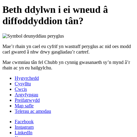
Beth ddylwn i ei wneud â
diffoddyddion tân?
Mae’r rhain yn cael eu cyfrif yn wastraff peryglus ac nid oes modd
cael gwared â nhw drwy gasgliadau’r cartref.
Mae cwmnïau tân fel Chubb yn cynnig gwasanaeth sy’n mynd â’r
rhain ac yn eu hailgylchu.
Hygyrchedd
Cysylltu
Cwcis
Argyfyngau
Preifatrwydd
Map safle
Telerau ac amodau
Facebook
Instagram
LinkedIn