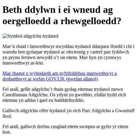
Beth ddylwn i ei wneud ag
oergelloedd a rhewgelloedd?
Mae’n rhaid i fanwerthwyr nwyddau trydanol ddarparu ffordd i chi i
waredu hen gyfarpar trydanol ac electronig y cartref pan fyddwch
yn prynu fersiwn newydd o’r un eitem. Mae hyn yn cynnwys
manwerthwyr ar-lein.
Mae rhagor o wybodaeth am gyfrifoldebau manwerthwyr a
dosbarthwyr ar wefan GOV.UK (gwefan allanol)
.
Fel arall, gellir ailgylchu’r rhain gydag eitemau trydanol mewn
Canolfannau Ailgylchu. Os ydynt yn gweithio, efallai bydd eich
eitemau yn addas i gael eu hailddefnyddio.
Gallwch ailgylchu offer trydanol yn eich Parc Ailgylchu a Gwastraff
lleol.
Fel arall, gallwch drefnu casgliad eitem swmpus ar gyfer yr eitem
hon.