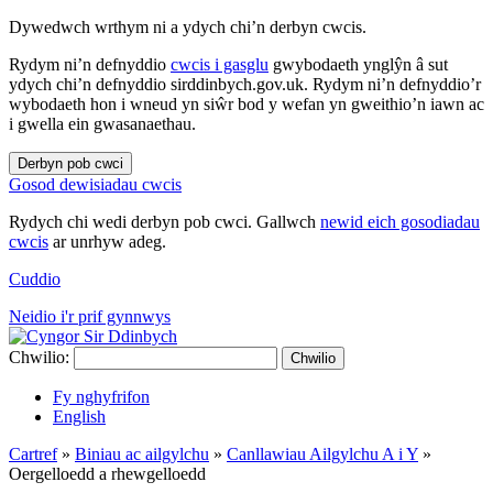
Dywedwch wrthym ni a ydych chi’n derbyn cwcis.
Rydym ni’n defnyddio
cwcis i gasglu
gwybodaeth ynglŷn â sut
ydych chi’n defnyddio sirddinbych.gov.uk. Rydym ni’n defnyddio’r
wybodaeth hon i wneud yn siŵr bod y wefan yn gweithio’n iawn ac
i gwella ein gwasanaethau.
Derbyn pob cwci
Gosod dewisiadau cwcis
Rydych chi wedi derbyn pob cwci. Gallwch
newid eich gosodiadau
cwcis
ar unrhyw adeg.
Cuddio
Neidio i'r prif gynnwys
Chwilio:
Chwilio
Fy nghyfrifon
English
Cartref
»
Biniau ac ailgylchu
»
Canllawiau Ailgylchu A i Y
»
Oergelloedd a rhewgelloedd