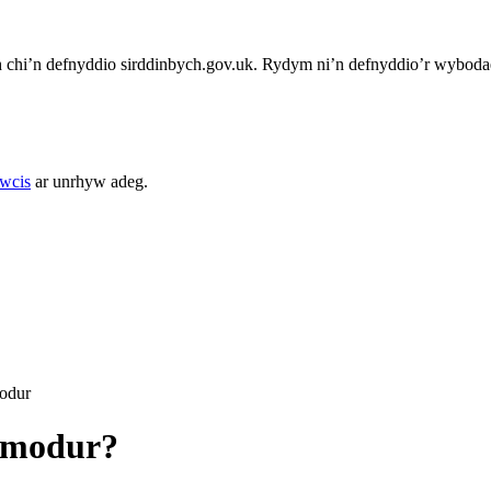
chi’n defnyddio sirddinbych.gov.uk. Rydym ni’n defnyddio’r wybodae
cwcis
ar unrhyw adeg.
odur
w modur?