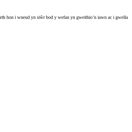
th hon i wneud yn siŵr bod y wefan yn gweithio’n iawn ac i gwella