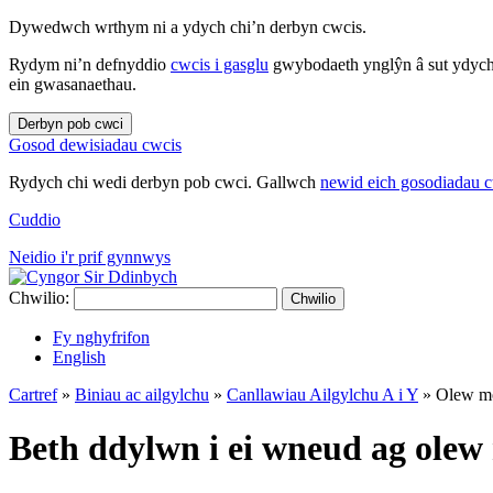
Dywedwch wrthym ni a ydych chi’n derbyn cwcis.
Rydym ni’n defnyddio
cwcis i gasglu
gwybodaeth ynglŷn â sut ydych 
ein gwasanaethau.
Derbyn pob cwci
Gosod dewisiadau cwcis
Rydych chi wedi derbyn pob cwci. Gallwch
newid eich gosodiadau 
Cuddio
Neidio i'r prif gynnwys
Chwilio:
Chwilio
Fy nghyfrifon
English
Cartref
»
Biniau ac ailgylchu
»
Canllawiau Ailgylchu A i Y
»
Olew m
Beth ddylwn i ei wneud ag ole