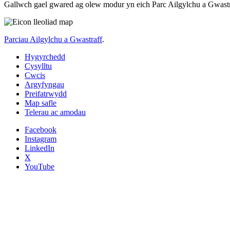
Gallwch gael gwared ag olew modur yn eich Parc Ailgylchu a Gwastra
Parciau Ailgylchu a Gwastraff
.
Hygyrchedd
Cysylltu
Cwcis
Argyfyngau
Preifatrwydd
Map safle
Telerau ac amodau
Facebook
Instagram
LinkedIn
X
YouTube