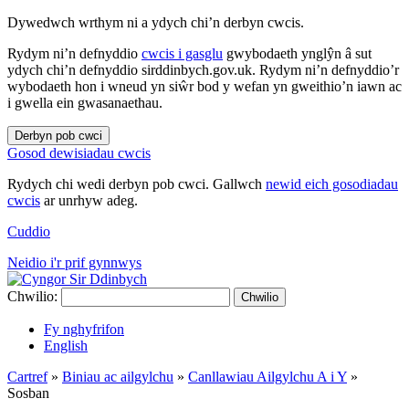
Dywedwch wrthym ni a ydych chi’n derbyn cwcis.
Rydym ni’n defnyddio
cwcis i gasglu
gwybodaeth ynglŷn â sut
ydych chi’n defnyddio sirddinbych.gov.uk. Rydym ni’n defnyddio’r
wybodaeth hon i wneud yn siŵr bod y wefan yn gweithio’n iawn ac
i gwella ein gwasanaethau.
Derbyn pob cwci
Gosod dewisiadau cwcis
Rydych chi wedi derbyn pob cwci. Gallwch
newid eich gosodiadau
cwcis
ar unrhyw adeg.
Cuddio
Neidio i'r prif gynnwys
Chwilio:
Chwilio
Fy nghyfrifon
English
Cartref
»
Biniau ac ailgylchu
»
Canllawiau Ailgylchu A i Y
»
Sosban