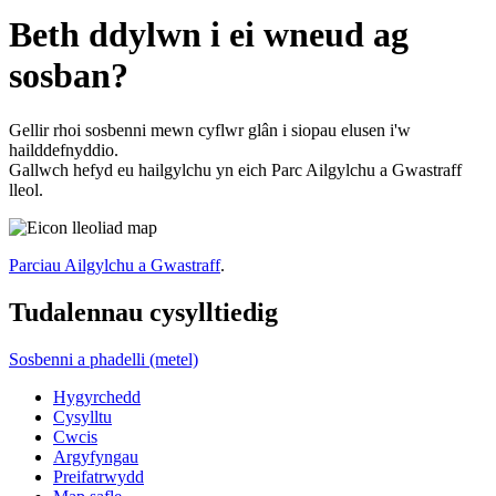
Beth ddylwn i ei wneud ag
sosban?
Gellir rhoi sosbenni mewn cyflwr glân i siopau elusen i'w
hailddefnyddio.
Gallwch hefyd eu hailgylchu yn eich Parc Ailgylchu a Gwastraff
lleol.
Parciau Ailgylchu a Gwastraff
.
Tudalennau cysylltiedig
Sosbenni a phadelli (metel)
Hygyrchedd
Cysylltu
Cwcis
Argyfyngau
Preifatrwydd