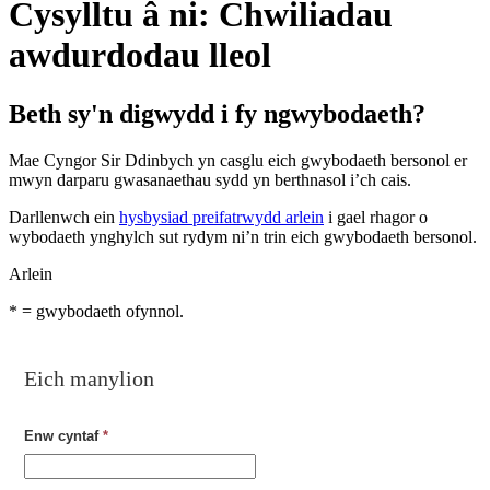
Cysylltu â ni: Chwiliadau
awdurdodau lleol
Beth sy'n digwydd i fy ngwybodaeth?
Mae Cyngor Sir Ddinbych yn casglu eich gwybodaeth bersonol er
mwyn darparu gwasanaethau sydd yn berthnasol i’ch cais.
Darllenwch ein
hysbysiad preifatrwydd arlein
i gael rhagor o
wybodaeth ynghylch sut rydym ni’n trin eich gwybodaeth bersonol.
Arlein
*
= gwybodaeth ofynnol.
Eich manylion
Enw cyntaf
*