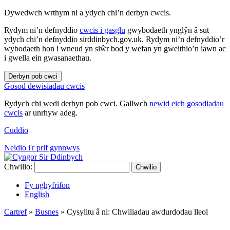
Dywedwch wrthym ni a ydych chi’n derbyn cwcis.
Rydym ni’n defnyddio
cwcis i gasglu
gwybodaeth ynglŷn â sut
ydych chi’n defnyddio sirddinbych.gov.uk. Rydym ni’n defnyddio’r
wybodaeth hon i wneud yn siŵr bod y wefan yn gweithio’n iawn ac
i gwella ein gwasanaethau.
Derbyn pob cwci
Gosod dewisiadau cwcis
Rydych chi wedi derbyn pob cwci. Gallwch
newid eich gosodiadau
cwcis
ar unrhyw adeg.
Cuddio
Neidio i'r prif gynnwys
Chwilio:
Chwilio
Fy nghyfrifon
English
Cartref
»
Busnes
»
Cysylltu â ni: Chwiliadau awdurdodau lleol