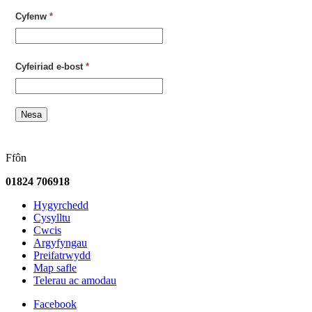
Cyfenw
*
Cyfeiriad e-bost
*
Nesa
Ffôn
01824 706918
Hygyrchedd
Cysylltu
Cwcis
Argyfyngau
Preifatrwydd
Map safle
Telerau ac amodau
Facebook