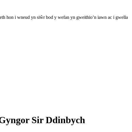
th hon i wneud yn siŵr bod y wefan yn gweithio’n iawn ac i gwella
 Gyngor Sir Ddinbych