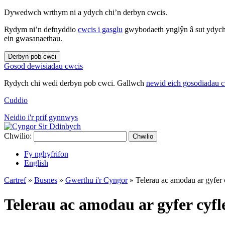
Dywedwch wrthym ni a ydych chi’n derbyn cwcis.
Rydym ni’n defnyddio
cwcis i gasglu
gwybodaeth ynglŷn â sut ydych 
ein gwasanaethau.
Derbyn pob cwci
Gosod dewisiadau cwcis
Rydych chi wedi derbyn pob cwci. Gallwch
newid eich gosodiadau 
Cuddio
Neidio i'r prif gynnwys
Chwilio:
Chwilio
Fy nghyfrifon
English
Cartref
»
Busnes
»
Gwerthu i'r Cyngor
»
Telerau ac amodau ar gyfe
Telerau ac amodau ar gyfer cy