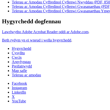
Telerau ac Amodau Cyffredinol Cyflenwi Nwyddau (PDF, 85
Telerau ac Amodau Cyffredinol Cyflenwi Gwasanaethau (PD
Telerau ac Amodau Cyffredinol Cyflenwi Gwasanaethau Ymg
Hygyrchedd dogfennau
Lawrlwytho Adobe Acrobat Reader oddi ar Adobe.com
.
Beth rydym yn ei wneud i wella hygyrchedd
.
Hygyrchedd
Cysylltu
Cwcis
Argyfyngau
Preifatrwydd
Map safle
Telerau ac amodau
Facebook
Instagram
LinkedIn
X
YouTube