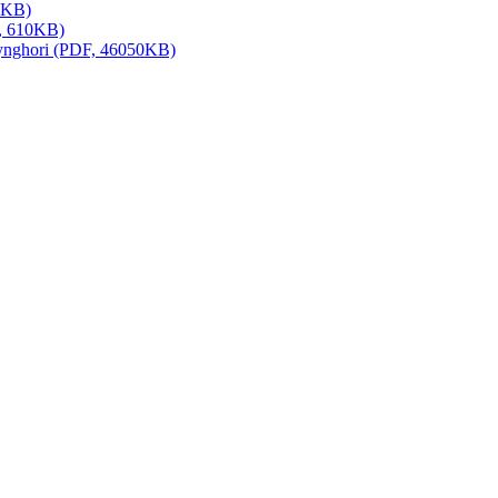
0KB)
F, 610KB)
ynghori (PDF, 46050KB)