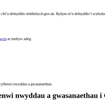
chi’n defnyddio sirddinbych.gov.uk. Rydym ni’n defnyddio’r wybodae
cwcis
ar unrhyw adeg.
r cyflenwi nwyddau a gwasanaethau
flenwi nwyddau a gwasanaethau i