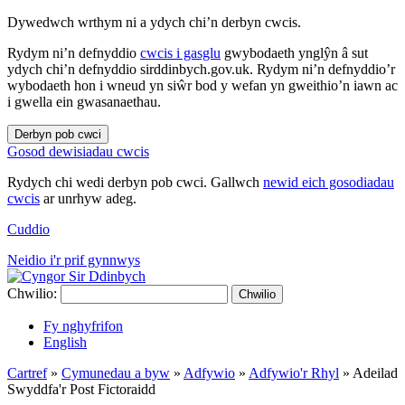
Dywedwch wrthym ni a ydych chi’n derbyn cwcis.
Rydym ni’n defnyddio
cwcis i gasglu
gwybodaeth ynglŷn â sut
ydych chi’n defnyddio sirddinbych.gov.uk. Rydym ni’n defnyddio’r
wybodaeth hon i wneud yn siŵr bod y wefan yn gweithio’n iawn ac
i gwella ein gwasanaethau.
Derbyn pob cwci
Gosod dewisiadau cwcis
Rydych chi wedi derbyn pob cwci. Gallwch
newid eich gosodiadau
cwcis
ar unrhyw adeg.
Cuddio
Neidio i'r prif gynnwys
Chwilio:
Chwilio
Fy nghyfrifon
English
Cartref
»
Cymunedau a byw
»
Adfywio
»
Adfywio'r Rhyl
»
Adeilad
Swyddfa'r Post Fictoraidd