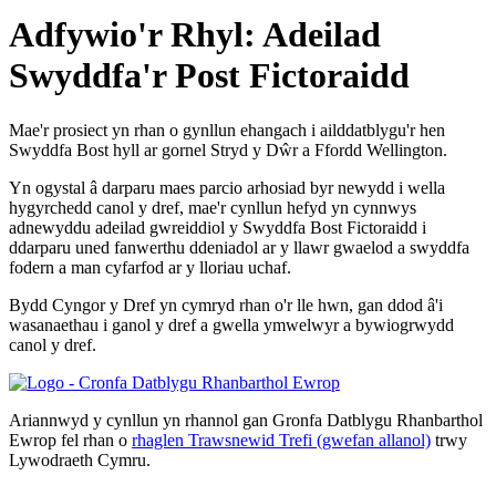
Adfywio'r Rhyl: Adeilad
Swyddfa'r Post Fictoraidd
Mae'r prosiect yn rhan o gynllun ehangach i ailddatblygu'r hen
Swyddfa Bost hyll ar gornel Stryd y Dŵr a Ffordd Wellington.
Yn ogystal â darparu maes parcio arhosiad byr newydd i wella
hygyrchedd canol y dref, mae'r cynllun hefyd yn cynnwys
adnewyddu adeilad gwreiddiol y Swyddfa Bost Fictoraidd i
ddarparu uned fanwerthu ddeniadol ar y llawr gwaelod a swyddfa
fodern a man cyfarfod ar y lloriau uchaf.
Bydd Cyngor y Dref yn cymryd rhan o'r lle hwn, gan ddod â'i
wasanaethau i ganol y dref a gwella ymwelwyr a bywiogrwydd
canol y dref.
Ariannwyd y cynllun yn rhannol gan Gronfa Datblygu Rhanbarthol
Ewrop fel rhan o
rhaglen Trawsnewid Trefi (gwefan allanol)
trwy
Lywodraeth Cymru.