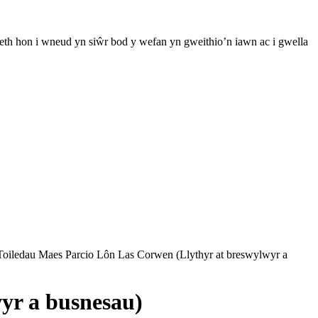
th hon i wneud yn siŵr bod y wefan yn gweithio’n iawn ac i gwella
Toiledau Maes Parcio Lôn Las Corwen (Llythyr at breswylwyr a
yr a busnesau)