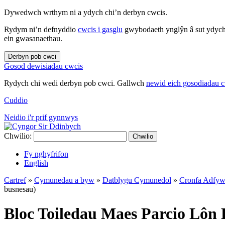
Dywedwch wrthym ni a ydych chi’n derbyn cwcis.
Rydym ni’n defnyddio
cwcis i gasglu
gwybodaeth ynglŷn â sut ydych 
ein gwasanaethau.
Derbyn pob cwci
Gosod dewisiadau cwcis
Rydych chi wedi derbyn pob cwci. Gallwch
newid eich gosodiadau 
Cuddio
Neidio i'r prif gynnwys
Chwilio:
Chwilio
Fy nghyfrifon
English
Cartref
»
Cymunedau a byw
»
Datblygu Cymunedol
»
Cronfa Adfyw
busnesau)
Bloc Toiledau Maes Parcio Lôn 