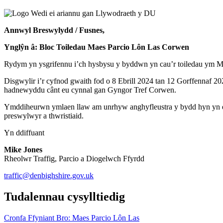
Annwyl Breswylydd / Fusnes,
Ynglŷn â:
Bloc Toiledau Maes Parcio Lôn Las Corwen
Rydym yn ysgrifennu i’ch hysbysu y byddwn yn cau’r toiledau ym Ma
Disgwylir i’r cyfnod gwaith fod o 8 Ebrill 2024 tan 12 Gorffennaf 2
hadnewyddu cânt eu cynnal gan Gyngor Tref Corwen.
Ymddiheurwn ymlaen llaw am unrhyw anghyfleustra y bydd hyn yn ei
preswylwyr a thwristiaid
.
Yn ddiffuant
Mike Jones
Rheolwr Traffig, Parcio a Diogelwch Ffyrdd
traffic@denbighshire.gov.uk
Tudalennau cysylltiedig
Cronfa Ffyniant Bro: Maes Parcio Lôn Las