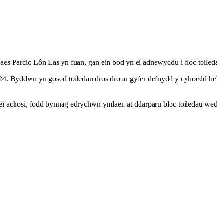
es Parcio Lôn Las yn fuan, gan ein bod yn ei adnewyddu i floc toil
024. Byddwn yn gosod toiledau dros dro ar gyfer defnydd y cyhoedd heb
 achosi, fodd bynnag edrychwn ymlaen at ddarparu bloc toiledau we