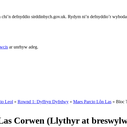
chi’n defnyddio sirddinbych.gov.uk. Rydym ni’n defnyddio’r wybodae
cwcis
ar unrhyw adeg.
io Leol
»
Rownd 1: Dyffryn Dyfrdwy
»
Maes Parcio Lôn Las
»
Bloc 
Las Corwen (Llythyr at breswylw