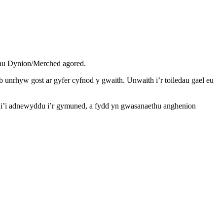
edau Dynion/Merched agored.
 unrhyw gost ar gyfer cyfnod y gwaith. Unwaith i’r toiledau gael eu
di’i adnewyddu i’r gymuned, a fydd yn gwasanaethu anghenion