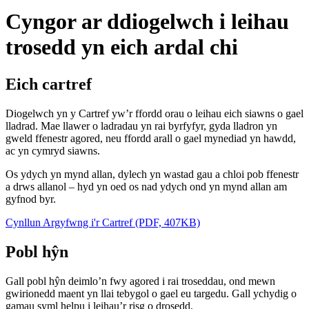
Cyngor ar ddiogelwch i leihau
trosedd yn eich ardal chi
Eich cartref
Diogelwch yn y Cartref yw’r ffordd orau o leihau eich siawns o gael
lladrad. Mae llawer o ladradau yn rai byrfyfyr, gyda lladron yn
gweld ffenestr agored, neu ffordd arall o gael mynediad yn hawdd,
ac yn cymryd siawns.
Os ydych yn mynd allan, dylech yn wastad gau a chloi pob ffenestr
a drws allanol – hyd yn oed os nad ydych ond yn mynd allan am
gyfnod byr.
Cynllun Argyfwng i'r Cartref (PDF, 407KB)
Pobl hŷn
Gall pobl hŷn deimlo’n fwy agored i rai troseddau, ond mewn
gwirionedd maent yn llai tebygol o gael eu targedu. Gall ychydig o
gamau syml helpu i leihau’r risg o drosedd.