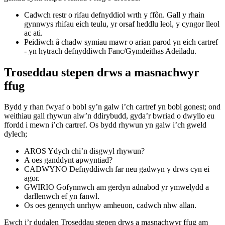
Cadwch restr o rifau defnyddiol wrth y ffôn. Gall y rhain
gynnwys rhifau eich teulu, yr orsaf heddlu leol, y cyngor lleol
ac ati.
Peidiwch â chadw symiau mawr o arian parod yn eich cartref
- yn hytrach defnyddiwch Fanc/Gymdeithas Adeiladu.
Troseddau stepen drws a masnachwyr
ffug
Bydd y rhan fwyaf o bobl sy’n galw i’ch cartref yn bobl gonest; ond
weithiau gall rhywun alw’n ddirybudd, gyda’r bwriad o dwyllo eu
ffordd i mewn i’ch cartref. Os bydd rhywun yn galw i’ch gweld
dylech;
AROS Ydych chi’n disgwyl rhywun?
A oes ganddynt apwyntiad?
CADWYNO Defnyddiwch far neu gadwyn y drws cyn ei
agor.
GWIRIO Gofynnwch am gerdyn adnabod yr ymwelydd a
darllenwch ef yn fanwl.
Os oes gennych unrhyw amheuon, cadwch nhw allan.
Ewch i’r dudalen Troseddau stepen drws a masnachwyr ffug am