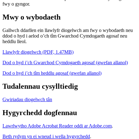
fwy o gyngor.
Mwy o wybodaeth
Gallwch ddarllen ein llawlyfr diogelwch am fwy o wybodaeth neu
ddod o hyd i aelod o’ch tîm Gwarchod Cymdogaeth agosaf neu
heddlu lleol.
Llawlyfr diogelwch (PDF, 1.47MB)
Dod o hyd i’ch Gwarchod Cymdogaeth agosaf (gwefan allanol)
Dod o hyd i’ch tîm heddlu agosaf (gwefan allanol)
Tudalennau cysylltiedig
Gwiriadau diogelwch tân
Hygyrchedd dogfennau
Lawrlwytho Adobe Acrobat Reader oddi ar Adobe.com
.
Beth rydym yn ei wneud i wella hygyrchedd
.