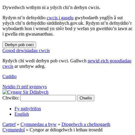
Dywedwch wrthym ni a ydych chi’n derbyn cwcis.
Rydym ni’n defnyddio
cwcis i gasglu
gwybodaeth ynglŷn â sut
ydych chi’n defnyddio sirddinbych.gov.uk. Rydym ni’n defnyddio’r
wybodaeth hon i wneud yn siŵr bod y wefan yn gweithio’n iawn ac
i gwella ein gwasanaethau.
Derbyn pob cwci
Gosod dewisiadau cwcis
Rydych chi wedi derbyn pob cwci. Gallwch
newid eich gosodiadau
cwcis
ar unrhyw adeg.
Cuddio
Neidio i'r prif gynnwys
Chwilio:
Chwilio
Fy nghyfrifon
English
Cartref
»
Cymunedau a byw
»
Diogelwch a chefnogaeth
Cymunedol
»
Cyngor ar ddiogelwch i leihau trosedd