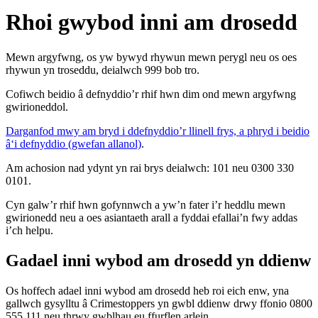
Rhoi gwybod inni am drosedd
Mewn argyfwng, os yw bywyd rhywun mewn perygl neu os oes
rhywun yn troseddu, deialwch 999 bob tro.
Cofiwch beidio â defnyddio’r rhif hwn dim ond mewn argyfwng
gwirioneddol.
Darganfod mwy am bryd i ddefnyddio’r llinell frys, a phryd i beidio
â‘i defnyddio (gwefan allanol)
.
Am achosion nad ydynt yn rai brys deialwch: 101 neu 0300 330
0101.
Cyn galw’r rhif hwn gofynnwch a yw’n fater i’r heddlu mewn
gwirionedd neu a oes asiantaeth arall a fyddai efallai’n fwy addas
i’ch helpu.
Gadael inni wybod am drosedd yn ddienw
Os hoffech adael inni wybod am drosedd heb roi eich enw, yna
gallwch gysylltu â Crimestoppers yn gwbl ddienw drwy ffonio 0800
555 111 neu thrwy gwblhau eu ffurflen arlein.