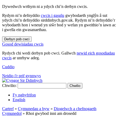
Dywedwch wrthym ni a ydych chi’n derbyn cwcis.
Rydym ni’n defnyddio
cwcis i gasglu
gwybodaeth ynglŷn â sut
ydych chi’n defnyddio sirddinbych.gov.uk. Rydym ni’n defnyddio’r
wybodaeth hon i wneud yn siŵr bod y wefan yn gweithio’n iawn ac
i gwella ein gwasanaethau.
Derbyn pob cwci
Gosod dewisiadau cwcis
Rydych chi wedi derbyn pob cwci. Gallwch
newid eich gosodiadau
cwcis
ar unrhyw adeg.
Cuddio
Neidio i'r prif gynnwys
Chwilio:
Chwilio
Fy nghyfrifon
English
Cartref
»
Cymunedau a byw
»
Diogelwch a chefnogaeth
Cymunedol
»
Rhoi gwybod inni am drosedd