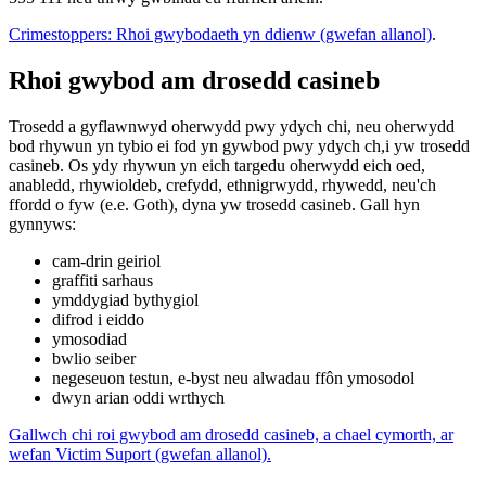
Crimestoppers: Rhoi gwybodaeth yn ddienw (gwefan allanol)
.
Rhoi gwybod am drosedd casineb
Trosedd a gyflawnwyd oherwydd pwy ydych chi, neu oherwydd
bod rhywun yn tybio ei fod yn gywbod pwy ydych ch,i yw trosedd
casineb. Os ydy rhywun yn eich targedu oherwydd eich oed,
anabledd, rhywioldeb, crefydd, ethnigrwydd, rhywedd, neu'ch
ffordd o fyw (e.e. Goth), dyna yw trosedd casineb. Gall hyn
gynnyws:
cam-drin geiriol
graffiti sarhaus
ymddygiad bythygiol
difrod i eiddo
ymosodiad
bwlio seiber
negeseuon testun, e-byst neu alwadau ffôn ymosodol
dwyn arian oddi wrthych
Gallwch chi roi gwybod am drosedd casineb, a chael cymorth, ar
wefan Victim Suport (gwefan allanol).