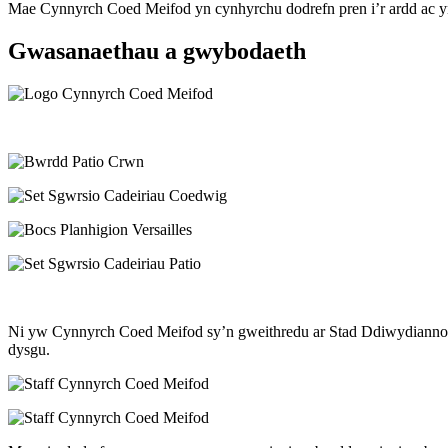
Mae Cynnyrch Coed Meifod yn cynhyrchu dodrefn pren i’r ardd ac yn
Gwasanaethau a gwybodaeth
Ni yw Cynnyrch Coed Meifod sy’n gweithredu ar Stad Ddiwydiannol 
dysgu.