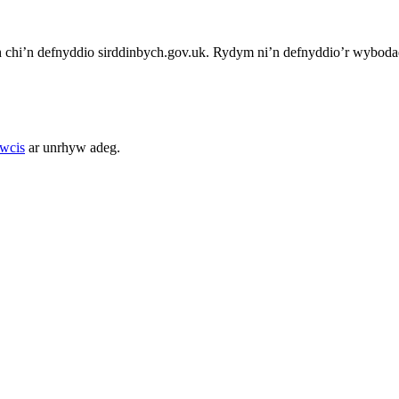
chi’n defnyddio sirddinbych.gov.uk. Rydym ni’n defnyddio’r wybodae
cwcis
ar unrhyw adeg.