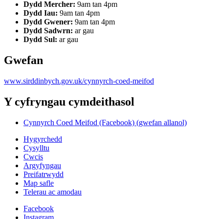
Dydd Mercher:
9am tan 4pm
Dydd Iau:
9am tan 4pm
Dydd Gwener:
9am tan 4pm
Dydd Sadwrn:
ar gau
Dydd Sul:
ar gau
Gwefan
www.sirddinbych.gov.uk/cynnyrch-coed-meifod
Y cyfryngau cymdeithasol
Cynnyrch Coed Meifod (Facebook) (gwefan allanol)
Hygyrchedd
Cysylltu
Cwcis
Argyfyngau
Preifatrwydd
Map safle
Telerau ac amodau
Facebook
Instagram