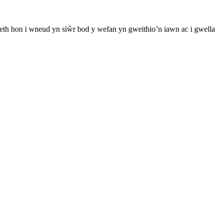
th hon i wneud yn siŵr bod y wefan yn gweithio’n iawn ac i gwella