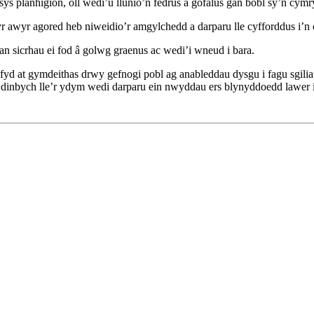
s planhigion, oll wedi’u llunio’n fedrus a gofalus gan bobl sy’n cymr
yr awyr agored heb niweidio’r amgylchedd a darparu lle cyfforddus i’n
n sicrhau ei fod â golwg graenus ac wedi’i wneud i bara.
efyd at gymdeithas drwy gefnogi pobl ag anableddau dysgu i fagu sgili
nbych lle’r ydym wedi darparu ein nwyddau ers blynyddoedd lawer i