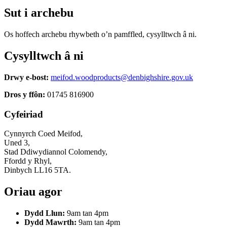
Sut i archebu
Os hoffech archebu rhywbeth o’n pamffled, cysylltwch â ni.
Cysylltwch â ni
Drwy e-bost:
meifod.woodproducts@denbighshire.gov.uk
Dros y ffôn:
01745 816900
Cyfeiriad
Cynnyrch Coed Meifod,
Uned 3,
Stad Ddiwydiannol Colomendy,
Ffordd y Rhyl,
Dinbych LL16 5TA.
Oriau agor
Dydd Llun:
9am tan 4pm
Dydd Mawrth:
9am tan 4pm