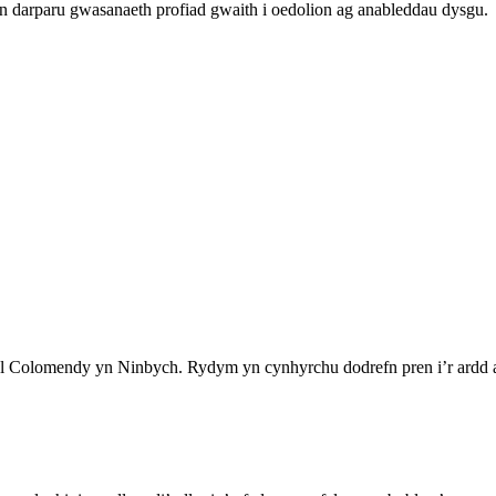
 darparu gwasanaeth profiad gwaith i oedolion ag anableddau dysgu.
Colomendy yn Ninbych. Rydym yn cynhyrchu dodrefn pren i’r ardd ac