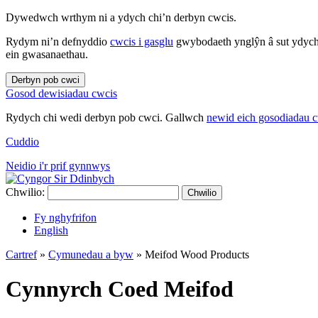
Dywedwch wrthym ni a ydych chi’n derbyn cwcis.
Rydym ni’n defnyddio
cwcis i gasglu
gwybodaeth ynglŷn â sut ydych 
ein gwasanaethau.
Derbyn pob cwci
Gosod dewisiadau cwcis
Rydych chi wedi derbyn pob cwci. Gallwch
newid eich gosodiadau 
Cuddio
Neidio i'r prif gynnwys
Chwilio:
Chwilio
Fy nghyfrifon
English
Cartref
»
Cymunedau a byw
»
Meifod Wood Products
Cynnyrch Coed Meifod