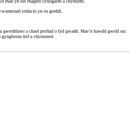
yd rhan yn ein rhaglen cyflogaeth â chymorth.
 cwsmeriaid ymlacio yn eu gerddi.
au gwerthfawr a chael profiad o fyd gwaith. Mae’n hawdd gweld sut
 gynghorau tref a chymuned.