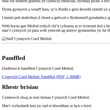
Mae ein dodrefn graenus yn cynnwys meinciau, byrddau picnic a bocsy
Dyma gynnyrch a wnaiff bara, sy’n ffordd o greu lleoedd eistedd yn 
Llunnir pob dodrefnyn â choed a gafwyd o ffynhonnell gynaliadwy ga
Wrth brynu gan Meifod rydych chi’n cyfrannu at yr economi leol a h
mae’r cynnyrch yn para wrth ymweld ag amryw gymunedau yn Sir Ddi
Pamffled
Darllenwch bamffled Cynnyrch Coed Meifod.
Cynnyrch Coed Meifod: Pamffled (PDF, 1.36MB)
Rhestr brisiau
Cymerwch olwg ar restr brisiau Cynnyrch Coed Meifod.
Mae'r wybodaeth hon yn cael ei diweddaru ar hyn o bryd.