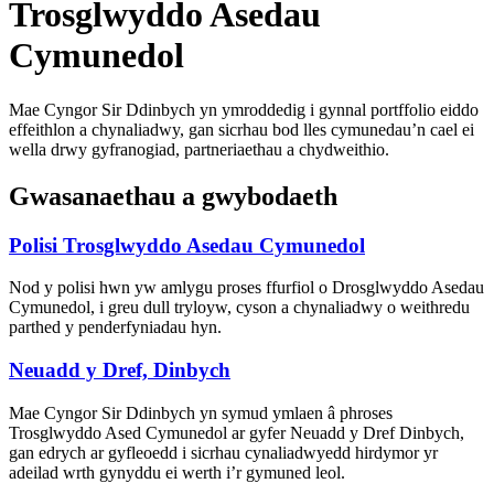
Trosglwyddo Asedau
Cymunedol
Mae Cyngor Sir Ddinbych yn ymroddedig i gynnal portffolio eiddo
effeithlon a chynaliadwy, gan sicrhau bod lles cymunedau’n cael ei
wella drwy gyfranogiad, partneriaethau a chydweithio.
Gwasanaethau a gwybodaeth
Polisi Trosglwyddo Asedau Cymunedol
Nod y polisi hwn yw amlygu proses ffurfiol o Drosglwyddo Asedau
Cymunedol, i greu dull tryloyw, cyson a chynaliadwy o weithredu
parthed y penderfyniadau hyn.
Neuadd y Dref, Dinbych
Mae Cyngor Sir Ddinbych yn symud ymlaen â phroses
Trosglwyddo Ased Cymunedol ar gyfer Neuadd y Dref Dinbych,
gan edrych ar gyfleoedd i sicrhau cynaliadwyedd hirdymor yr
adeilad wrth gynyddu ei werth i’r gymuned leol.