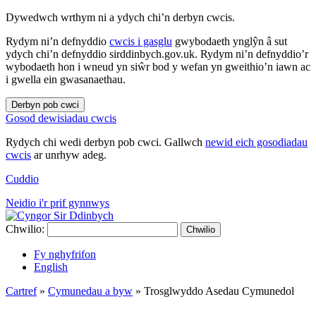
Dywedwch wrthym ni a ydych chi’n derbyn cwcis.
Rydym ni’n defnyddio
cwcis i gasglu
gwybodaeth ynglŷn â sut
ydych chi’n defnyddio sirddinbych.gov.uk. Rydym ni’n defnyddio’r
wybodaeth hon i wneud yn siŵr bod y wefan yn gweithio’n iawn ac
i gwella ein gwasanaethau.
Derbyn pob cwci
Gosod dewisiadau cwcis
Rydych chi wedi derbyn pob cwci. Gallwch
newid eich gosodiadau
cwcis
ar unrhyw adeg.
Cuddio
Neidio i'r prif gynnwys
Chwilio:
Chwilio
Fy nghyfrifon
English
Cartref
»
Cymunedau a byw
»
Trosglwyddo Asedau Cymunedol