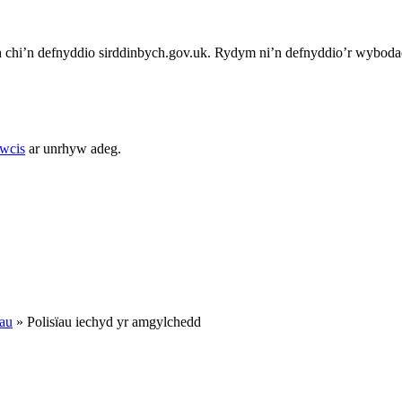
chi’n defnyddio sirddinbych.gov.uk. Rydym ni’n defnyddio’r wybodae
cwcis
ar unrhyw adeg.
ïau
»
Polisïau iechyd yr amgylchedd