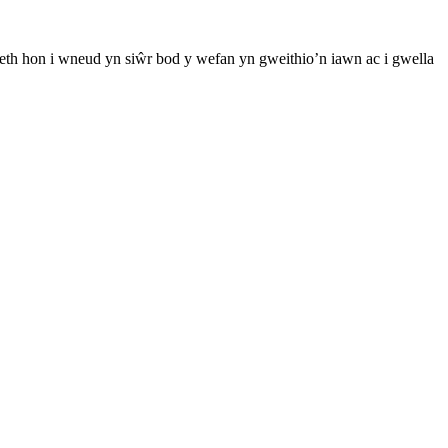
th hon i wneud yn siŵr bod y wefan yn gweithio’n iawn ac i gwella