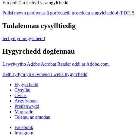
Ein polisïau iechyd yr amgylchedd
Polisi mewn perthynas â gorfodaeth troseddau amgylcheddol (PDF,
Tudalennau cysylltiedig
Iechyd yr amgylchedd
Hygyrchedd dogfennau
Lawrlwytho Adobe Acrobat Reader oddi ar Adobe.com
.
Beth rydym yn ei wneud i wella hygyrchedd
.
Hygyrchedd
Cysylltu
Cwcis
Argyfyngau
Preifatrwydd
Map safle
Telerau ac amodau
Facebook
Instagram