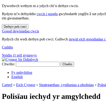
Dywedwch wrthym ni a ydych chi’n derbyn cwcis.
Rydym ni’n defnyddio
cwcis i gasglu
gwybodaeth ynglŷn â sut ydych 
ein gwasanaethau.
Derbyn pob cwci
Gosod dewisiadau cwcis
Rydych chi wedi derbyn pob cwci. Gallwch
newid eich gosodiadau 
Cuddio
Neidio i'r prif gynnwys
Chwilio:
Chwilio
Fy nghyfrifon
English
Cartref
»
Eich Cyngor
»
Strategaethau, cynlluniau a pholisïau
»
Polis
Polisïau iechyd yr amgylchedd