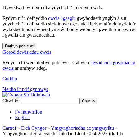
Dywedwch wrthym ni a ydych chi’n derbyn cwcis.
Rydym ni’n defnyddio
cwcis i gasglu
gwybodaeth ynglŷn â sut
ydych chi’n defnyddio sirddinbych.gov.uk. Rydym ni’n defnyddio’r
wybodaeth hon i wneud yn siŵr bod y wefan yn gweithio’n iawn ac
i gwella ein gwasanaethau.
Derbyn pob cwci
Gosod dewisiadau cwcis
Rydych chi wedi derbyn pob cwci. Gallwch
newid eich gosodiadau
cwcis
ar unrhyw adeg.
Cuddio
Neidio i'r prif gynnwys
Chwilio:
Chwilio
Fy nghyfrifon
English
Cartref
»
Eich Cyngor
»
Ymgynghoriadau ac ymgysylltu
»
Ymgynghoriad Strategaeth Toiledau Lleol 2024-2027 (drafft)