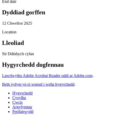
End date
Dyddiad gorffen
12 Chwefror 2025
Location
Lleoliad
Sir Ddinbych cyfan
Hygyrchedd dogfennau
Lawrlwytho Adobe Acrobat Reader oddi ar Adobe.com
.
Beth rydym yn ei wneud i wella hygyrchedd
.
Hygyrchedd
Cysylltu
Cwcis
Argyfyngau
Preifatrwydd