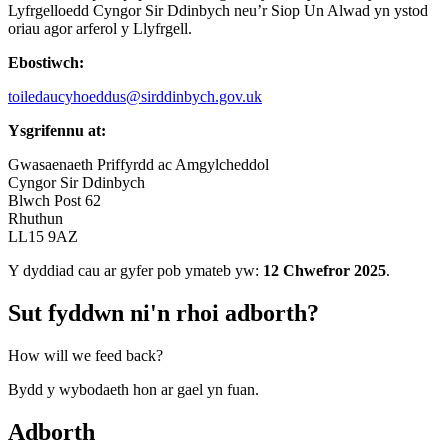
Lyfrgelloedd Cyngor Sir Ddinbych neu’r Siop Un Alwad yn ystod
oriau agor arferol y Llyfrgell.
Ebostiwch:
toiledaucyhoeddus@sirddinbych.gov.uk
Ysgrifennu at:
Gwasaenaeth Priffyrdd ac Amgylcheddol
Cyngor Sir Ddinbych
Blwch Post 62
Rhuthun
LL15 9AZ
Y dyddiad cau ar gyfer pob ymateb yw:
12 Chwefror 2025
.
Sut fyddwn ni'n rhoi adborth?
How will we feed back?
Bydd y wybodaeth hon ar gael yn fuan.
Adborth