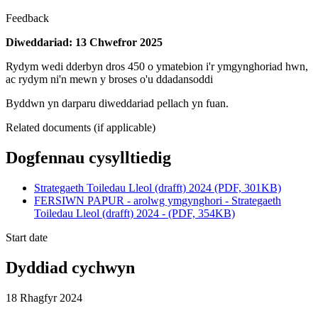
Feedback
Diweddariad: 13 Chwefror 2025
Rydym wedi dderbyn dros 450 o ymatebion i'r ymgynghoriad hwn,
ac rydym ni'n mewn y broses o'u ddadansoddi
Byddwn yn darparu diweddariad pellach yn fuan.
Related documents (if applicable)
Dogfennau cysylltiedig
Strategaeth Toiledau Lleol (drafft) 2024 (PDF, 301KB)
FERSIWN PAPUR - arolwg ymgynghori - Strategaeth
Toiledau Lleol (drafft) 2024 - (PDF, 354KB)
Start date
Dyddiad cychwyn
18 Rhagfyr 2024