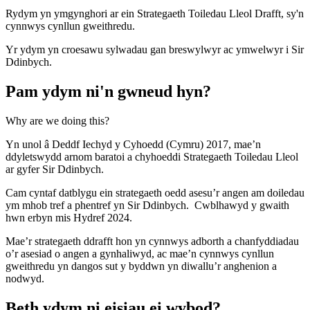
Rydym yn ymgynghori ar ein Strategaeth Toiledau Lleol Drafft, sy'n
cynnwys cynllun gweithredu.
Yr ydym yn croesawu sylwadau gan breswylwyr ac ymwelwyr i Sir
Ddinbych.
Pam ydym ni'n gwneud hyn?
Why are we doing this?
Yn unol â Deddf Iechyd y Cyhoedd (Cymru) 2017, mae’n
ddyletswydd arnom baratoi a chyhoeddi Strategaeth Toiledau Lleol
ar gyfer Sir Ddinbych.
Cam cyntaf datblygu ein strategaeth oedd asesu’r angen am doiledau
ym mhob tref a phentref yn Sir Ddinbych. Cwblhawyd y gwaith
hwn erbyn mis Hydref 2024.
Mae’r strategaeth ddrafft hon yn cynnwys adborth a chanfyddiadau
o’r asesiad o angen a gynhaliwyd, ac mae’n cynnwys cynllun
gweithredu yn dangos sut y byddwn yn diwallu’r anghenion a
nodwyd.
Beth ydym ni eisiau ei wybod?