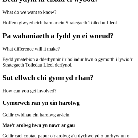
What do we want to know?
Hoffem glwyed eich barn ar ein Strategaeth Toiledau Lleol
Pa wahaniaeth a fydd yn ei wneud?
What difference will it make?
Bydd ymatebion a dderbynnir i’r holiadur hwn o gymorth i lywio’r
Strategaeth Toiledau Lleol derfynol.
Sut ellwch chi gymryd rhan?
How can you get involved?
Cymerwch ran yn ein harolwg
Gellir cwblhau ein harolwg ar-lein.
Mae'r arolwg hwn yn nawr ar gau
Gellir cael copïau papur o'r arolwg a'u dychwelyd o unrhyw un o