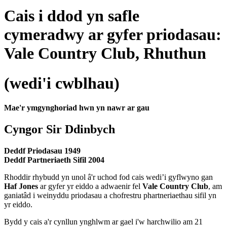
Cais i ddod yn safle
cymeradwy ar gyfer priodasau:
Vale Country Club, Rhuthun
(wedi'i cwblhau)
Mae'r ymgynghoriad hwn yn nawr ar gau
Cyngor Sir Ddinbych
Deddf Priodasau 1949
Deddf Partneriaeth Sifil 2004
Rhoddir rhybudd yn unol â'r uchod fod cais wedi’i gyflwyno gan
Haf Jones
ar gyfer yr eiddo a adwaenir fel
Vale Country Club
, am
ganiatâd i weinyddu priodasau a chofrestru phartneriaethau sifil yn
yr eiddo.
Bydd y cais a'r cynllun ynghlwm ar gael i'w harchwilio am 21