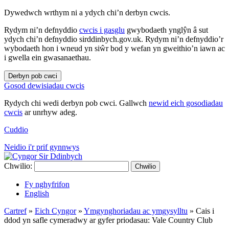
Dywedwch wrthym ni a ydych chi’n derbyn cwcis.
Rydym ni’n defnyddio
cwcis i gasglu
gwybodaeth ynglŷn â sut
ydych chi’n defnyddio sirddinbych.gov.uk. Rydym ni’n defnyddio’r
wybodaeth hon i wneud yn siŵr bod y wefan yn gweithio’n iawn ac
i gwella ein gwasanaethau.
Derbyn pob cwci
Gosod dewisiadau cwcis
Rydych chi wedi derbyn pob cwci. Gallwch
newid eich gosodiadau
cwcis
ar unrhyw adeg.
Cuddio
Neidio i'r prif gynnwys
Chwilio:
Chwilio
Fy nghyfrifon
English
Cartref
»
Eich Cyngor
»
Ymgynghoriadau ac ymgysylltu
»
Cais i
ddod yn safle cymeradwy ar gyfer priodasau: Vale Country Club