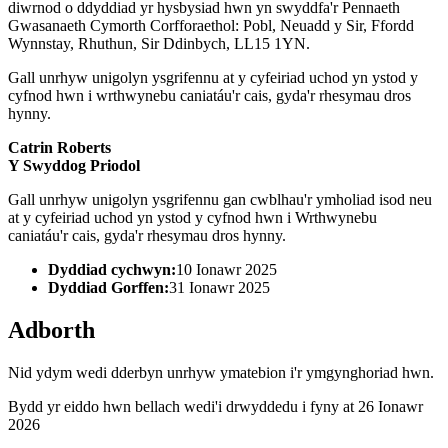
diwrnod o ddyddiad yr hysbysiad hwn yn swyddfa'r Pennaeth
Gwasanaeth Cymorth Corfforaethol: Pobl, Neuadd y Sir, Ffordd
Wynnstay, Rhuthun, Sir Ddinbych, LL15 1YN.
Gall unrhyw unigolyn ysgrifennu at y cyfeiriad uchod yn ystod y
cyfnod hwn i wrthwynebu caniatáu'r cais, gyda'r rhesymau dros
hynny.
Catrin Roberts
Y Swyddog Priodol
Gall unrhyw unigolyn ysgrifennu gan cwblhau'r ymholiad isod neu
at y cyfeiriad uchod yn ystod y cyfnod hwn i Wrthwynebu
caniatáu'r cais, gyda'r rhesymau dros hynny.
Dyddiad cychwyn:
10 Ionawr 2025
Dyddiad Gorffen:
31 Ionawr 2025
Adborth
Nid ydym wedi dderbyn unrhyw ymatebion i'r ymgynghoriad hwn.
Bydd yr eiddo hwn bellach wedi'i drwyddedu i fyny at 26 Ionawr
2026