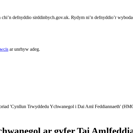
chi’n defnyddio sirddinbych.gov.uk. Rydym ni’n defnyddio’r wybodae
cwcis
ar unrhyw adeg.
iad 'Cynllun Trwyddedu Ychwanegol i Dai Aml Feddiannaeth' (HMOs
wanegol ar gyfer Tai Amlfeddia