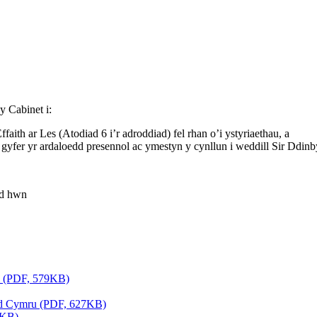
 Cabinet i:
ffaith ar Les (Atodiad 6 i’r adroddiad) fel rhan o’i ystyriaethau, a
fer yr ardaloedd presennol ac ymestyn y cynllun i weddill Sir Ddinb
ad hwn
l (PDF, 579KB)
dd Cymru (PDF, 627KB)
6KB)