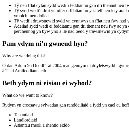
Tŷ neu fflat cyfan sydd wedi’i feddiannu gan dri thenant neu f
Tŷ sydd wedi’i droi yn nifer o fflatiau un ystafell neu lety a
ymolchi neu doiled.
Tŷ wedi’i drawsnewid sydd yn cynnwys un fflat neu fwy nad y
Adeilad sydd wedi ei feddiannu gan dri thenant neu fwy ac yn
perchennog yn byw yno a lle nad oedd y trawsnewid yn cydym
Pam ydym ni'n gwneud hyn?
Why are we doing this?
O dan Adran 56 Deddf Tai 2004 mae gennym ni ddyletswydd i gymry
â Thai Amlfeddiannaeth.
Beth ydym ni eisiau ei wybod?
What do we want to know?
Rydym yn croesawu sylwadau gan randdeiliaid a fydd yn cael eu heffe
Tenantiaid
Landlordiaid
Asiantau rheoli a rhentio eiddo