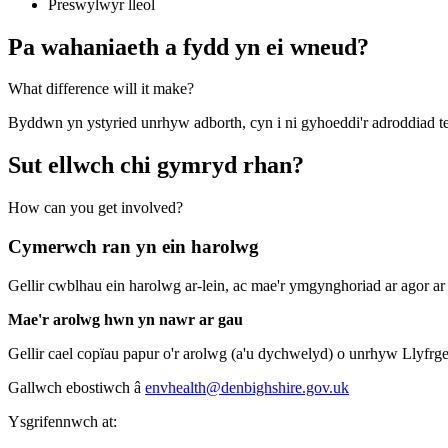
Preswylwyr lleol
Pa wahaniaeth a fydd yn ei wneud?
What difference will it make?
Byddwn yn ystyried unrhyw adborth, cyn i ni gyhoeddi'r adroddiad t
Sut ellwch chi gymryd rhan?
How can you get involved?
Cymerwch ran yn ein harolwg
Gellir cwblhau ein harolwg ar-lein, ac mae'r ymgynghoriad ar agor ar
Mae'r arolwg hwn yn nawr ar gau
Gellir cael copïau papur o'r arolwg (a'u dychwelyd) o unrhyw Llyfrg
Gallwch ebostiwch â
envhealth@denbighshire.gov.uk
Ysgrifennwch at: