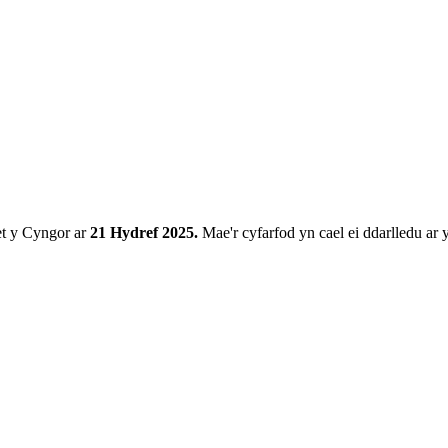
et y Cyngor ar
21 Hydref 2025.
Mae'r cyfarfod yn cael ei ddarlledu ar 