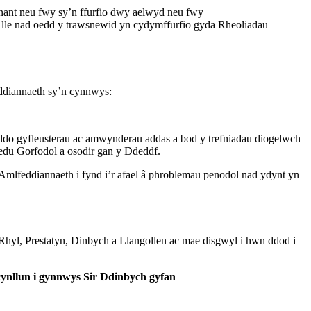
nant neu fwy sy’n ffurfio dwy aelwyd neu fwy
a lle nad oedd y trawsnewid yn cydymffurfio gyda Rheoliadau
ddiannaeth sy’n cynnwys:
iddo gyfleusterau ac amwynderau addas a bod y trefniadau diogelwch
edu Gorfodol a osodir gan y Ddeddf.
Amlfeddiannaeth i fynd i’r afael â phroblemau penodol nad ydynt yn
yl, Prestatyn, Dinbych a Llangollen ac mae disgwyl i hwn ddod i
ynllun i gynnwys Sir Ddinbych gyfan