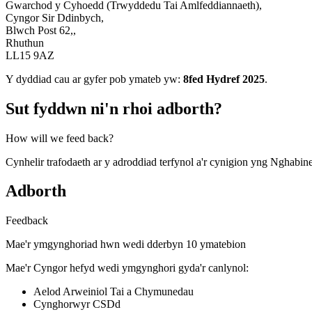
Gwarchod y Cyhoedd (Trwyddedu Tai Amlfeddiannaeth),
Cyngor Sir Ddinbych,
Blwch Post 62,,
Rhuthun
LL15 9AZ
Y dyddiad cau ar gyfer pob ymateb yw:
8fed Hydref 2025
.
Sut fyddwn ni'n rhoi adborth?
How will we feed back?
Cynhelir trafodaeth ar y adroddiad terfynol a'r cynigion yng Nghabin
Adborth
Feedback
Mae'r ymgynghoriad hwn wedi dderbyn 10 ymatebion
Mae'r Cyngor hefyd wedi ymgynghori gyda'r canlynol:
Aelod Arweiniol Tai a Chymunedau
Cynghorwyr CSDd