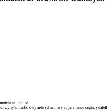
ymolchi neu doiled
neu fwy sy’n ffurfio dwy aelwyd neu fwy ac yn rhannu cegin, ystafell