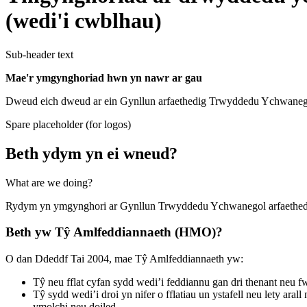
(wedi'i cwblhau)
Sub-header text
Mae'r ymgynghoriad hwn yn nawr ar gau
Dweud eich dweud ar ein Gynllun arfaethedig Trwyddedu Ychwanegol
Spare placeholder (for logos)
Beth ydym yn ei wneud?
What are we doing?
Rydym yn ymgynghori ar Gynllun Trwyddedu Ychwanegol arfaethedig
Beth yw Tŷ Amlfeddiannaeth (HMO)?
O dan Ddeddf Tai 2004, mae Tŷ Amlfeddiannaeth yw:
Tŷ neu fflat cyfan sydd wedi’i feddiannu gan dri thenant neu f
Tŷ sydd wedi’i droi yn nifer o fflatiau un ystafell neu lety a
ymolchi neu doiled