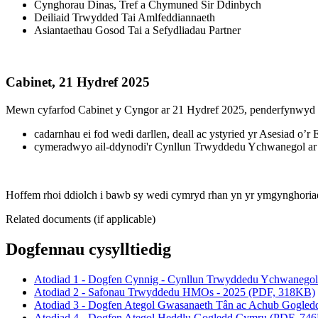
Cynghorau Dinas, Tref a Chymuned Sir Ddinbych
Deiliaid Trwydded Tai Amlfeddiannaeth
Asiantaethau Gosod Tai a Sefydliadau Partner
Cabinet, 21 Hydref 2025
Mewn cyfarfod Cabinet y Cyngor ar 21 Hydref 2025, penderfynwyd y
cadarnhau ei fod wedi darllen, deall ac ystyried yr Asesiad o’r E
cymeradwyo ail-ddynodi'r Cynllun Trwyddedu Ychwanegol ar gy
Hoffem rhoi ddiolch i bawb sy wedi cymryd rhan yn yr ymgynghori
Related documents (if applicable)
Dogfennau cysylltiedig
Atodiad 1 - Dogfen Cynnig - Cynllun Trwyddedu Ychwanego
Atodiad 2 - Safonau Trwyddedu HMOs - 2025 (PDF, 318KB)
Atodiad 3 - Dogfen Ategol Gwasanaeth Tân ac Achub Gogle
Atodiad 4 - Dogfen Ategol Heddlu Gogledd Cymru (PDF, 74