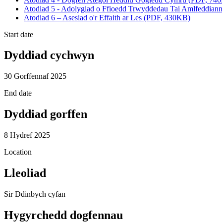
Atodiad 5 - Adolygiad o Ffioedd Trwyddedau Tai Amlfeddian
Atodiad 6 – Asesiad o'r Effaith ar Les (PDF, 430KB)
Start date
Dyddiad cychwyn
30 Gorffennaf 2025
End date
Dyddiad gorffen
8 Hydref 2025
Location
Lleoliad
Sir Ddinbych cyfan
Hygyrchedd dogfennau