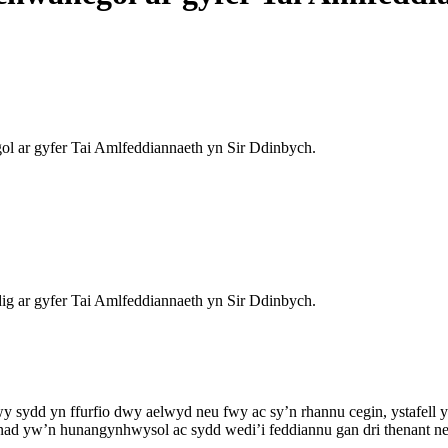
 ar gyfer Tai Amlfeddiannaeth yn Sir Ddinbych.
 ar gyfer Tai Amlfeddiannaeth yn Sir Ddinbych.
wy sydd yn ffurfio dwy aelwyd neu fwy ac sy’n rhannu cegin, ystafell 
rall nad yw’n hunangynhwysol ac sydd wedi’i feddiannu gan dri thenant 