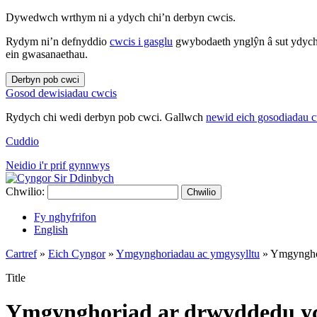
Dywedwch wrthym ni a ydych chi’n derbyn cwcis.
Rydym ni’n defnyddio
cwcis i gasglu
gwybodaeth ynglŷn â sut ydych 
ein gwasanaethau.
Derbyn pob cwci
Gosod dewisiadau cwcis
Rydych chi wedi derbyn pob cwci. Gallwch
newid eich gosodiadau 
Cuddio
Neidio i'r prif gynnwys
Chwilio:
Chwilio
Fy nghyfrifon
English
Cartref
»
Eich Cyngor
»
Ymgynghoriadau ac ymgysylltu
»
Ymgynghor
Title
Ymgynghoriad ar drwyddedu ych