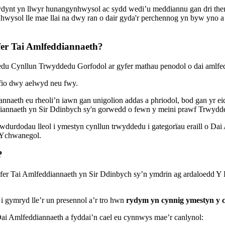
ydynt yn llwyr hunangynhwysol ac sydd wedi’u meddiannu gan dri the
hwysol lle mae llai na dwy ran o dair gyda'r perchennog yn byw yno 
er Tai Amlfeddiannaeth?
du Cynllun Trwyddedu Gorfodol ar gyfer mathau penodol o dai amlfe
fio dwy aelwyd neu fwy.
naeth eu rheoli’n iawn gan unigolion addas a phriodol, bod gan yr e
diannaeth yn Sir Ddinbych sy'n gorwedd o fewn y meini prawf Trwydd
urdodau lleol i ymestyn cynllun trwyddedu i gategorïau eraill o Dai 
 Ychwanegol.
?
r Tai Amlfeddiannaeth yn Sir Ddinbych sy’n ymdrin ag ardaloedd Y Rh
ymryd lle’r un presennol a’r tro hwn
rydym yn cynnig ymestyn y c
ai Amlfeddiannaeth a fyddai’n cael eu cynnwys mae’r canlynol: