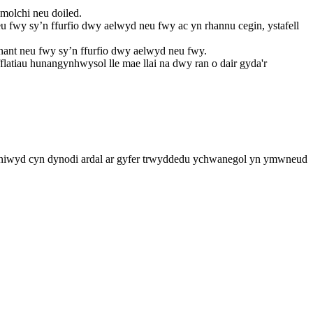
ymolchi neu doiled.
neu fwy sy’n ffurfio dwy aelwyd neu fwy ac yn rhannu cegin, ystafell
ant neu fwy sy’n ffurfio dwy aelwyd neu fwy.
atiau hunangynhwysol lle mae llai na dwy ran o dair gyda'r
yniwyd cyn dynodi ardal ar gyfer trwyddedu ychwanegol yn ymwneud