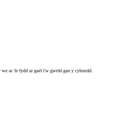
y we ac fe fydd ar gael i'w gweld gan y cyhoedd.