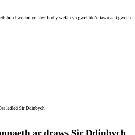
th hon i wneud yn siŵr bod y wefan yn gweithio’n iawn ac i gwella
) ledled Sir Ddinbych
nnaeth ar draws Sir Ddinbych