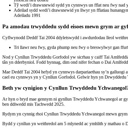
Tŷ wedi’i drawsnewid sydd yn cynnwys un fflat neu fwy nad 
Adeilad sydd wedi’i drawsnewid yn llwyr yn fflatiau hunangyn
Adeiladu 1991
Pa amodau trwyddedu sydd eisoes mewn grym ar gyf
Cyflwynodd Deddf Tai 2004 ddyletswydd i awdurdodau lleol weithre
Tri llawr neu fwy, gyda phump neu fwy o breswylwyr gan ffur
Nod y Cynllun Trwyddedu Gorfodol yw sicrhau y caiff Tai Amlfeddian
tân yn dderbyniol. Fodd bynnag, dim ond nifer fechan o Dai Amlfed
Mae Deddf Tai 2004 hefyd yn cynnwys darpariaethau sy’n galluogi awd
cael eu cynnwys yn y Cynllun Gorfodol. Gelwir hyn yn Drwyddedu
Beth yw cynigion y Cynllun Trwyddedu Ychwanegol
Ar hyn o bryd mae gennym ni gynllun Trwyddedu Ychwanegol ar gyfe
ben ddiwedd mis Tachwedd 2025.
Rydym yn cynnig rhoi Cynllun Trwyddedu Ychwanegol mewn grym i g
Bydd y cynllun yn weithredol am 5 mlynedd ac ymhlith y mathau o D