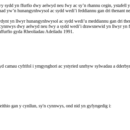
wy sydd yn ffurfio dwy aelwyd neu fwy ac sy’n rhannu cegin, ystafell 
rall nad yw’n hunangynhwysol ac sydd wedi’i feddiannu gan dri thenant 
dynt yn llwyr hunangynhwysol ac sydd wedi’u meddiannu gan dri then
 cynnwys dwy aelwyd neu fwy a sydd wedi’i drawsnewid yn llwyr yn ffl
ffurfio gyda Rheoliadau Adeiladu 1991.
d camau cyfrifol i ymgynghori ac ystyried unrhyw sylwadau a dderb
ithio gan y cynllun, sy'n cynnwys, ond nid yn gyfyngedig i: