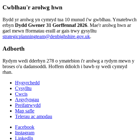
Cwblhau'r arolwg hwn
Bydd yr arolwg yn cymryd tua 10 munud i'w gwblhau. Ymatebwch
erbyn
Dydd Gwener 31 Gorffennaf 2026
. Mae'r arolwg hwn ar
gael mewn fformatau eraill ar gais trwy gysylltu
strategicplanningteam@denbighshire.gov.uk
.
Adborth
Rydym wedi dderbyn 278 o ymatebion i'r arolwg a rydym mewn y
broses o'u dadansoddi. Hoffem ddiolch i bawb sy wedi cymryd
rhan.
Hygyrchedd
Cysylltu
Cwcis
Argyfyngau
Preifatrwydd
Map safle
Telerau ac amodau
Facebook
Instagram
LinkedIn