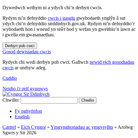
Dywedwch wrthym ni a ydych chi’n derbyn cwcis.
Rydym ni’n defnyddio
cwcis i gasglu
gwybodaeth ynglŷn â sut
ydych chi’n defnyddio sirddinbych.gov.uk. Rydym ni’n defnyddio’r
wybodaeth hon i wneud yn siŵr bod y wefan yn gweithio’n iawn ac
i gwella ein gwasanaethau.
Derbyn pob cwci
Gosod dewisiadau cwcis
Rydych chi wedi derbyn pob cwci. Gallwch
newid eich gosodiadau
cwcis
ar unrhyw adeg.
Cuddio
Neidio i'r prif gynnwys
Chwilio:
Chwilio
Fy nghyfrifon
English
Cartref
»
Eich Cyngor
»
Ymgynghoriadau ac ymgysylltu
»
Arolwg
Sgwrs y Sir 2026