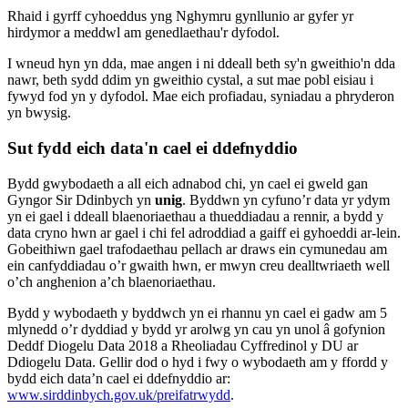
Rhaid i gyrff cyhoeddus yng Nghymru gynllunio ar gyfer yr
hirdymor a meddwl am genedlaethau'r dyfodol.
I wneud hyn yn dda, mae angen i ni ddeall beth sy'n gweithio'n dda
nawr, beth sydd ddim yn gweithio cystal, a sut mae pobl eisiau i
fywyd fod yn y dyfodol. Mae eich profiadau, syniadau a phryderon
yn bwysig.
Sut fydd eich data'n cael ei ddefnyddio
Bydd gwybodaeth a all eich adnabod chi, yn cael ei gweld gan
Gyngor Sir Ddinbych yn
unig
. Byddwn yn cyfuno’r data yr ydym
yn ei gael i ddeall blaenoriaethau a thueddiadau a rennir, a bydd y
data cryno hwn ar gael i chi fel adroddiad a gaiff ei gyhoeddi ar-lein.
Gobeithiwn gael trafodaethau pellach ar draws ein cymunedau am
ein canfyddiadau o’r gwaith hwn, er mwyn creu dealltwriaeth well
o’ch anghenion a’ch blaenoriaethau.
Bydd y wybodaeth y byddwch yn ei rhannu yn cael ei gadw am 5
mlynedd o’r dyddiad y bydd yr arolwg yn cau yn unol â gofynion
Deddf Diogelu Data 2018 a Rheoliadau Cyffredinol y DU ar
Ddiogelu Data. Gellir dod o hyd i fwy o wybodaeth am y ffordd y
bydd eich data’n cael ei ddefnyddio ar:
www.sirddinbych.gov.uk/preifatrwydd
.