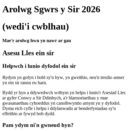
Arolwg Sgwrs y Sir 2026
(wedi'i cwblhau)
Mae'r arolwg hwn yn nawr ar gau
Asesu Lles ein sir
Helpwch i lunio dyfodol ein sir
Rydym yn gofyn i bobl sy'n byw, yn gweithio, neu'n treulio amser
yn ein sir rannu eu barn.
Bydd yr hyn a ddywedwch wrthym yn helpu i lunio'r Asesiad Lles
ar gyfer Conwy a Sir Ddinbych, a'r blaenoriaethau y mae
gwasanaethau cyhoeddus yn canolbwyntio arnynt yn y dyfodol.
Dyma eich cyfle i helpu i ddylanwadu ar benderfyniadau sy'n
effeithio ar fywyd bob dydd.
Pam ydym ni'n gwneud hyn?