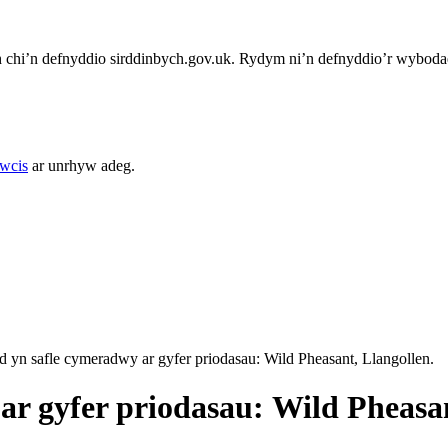
chi’n defnyddio sirddinbych.gov.uk. Rydym ni’n defnyddio’r wybodae
cwcis
ar unrhyw adeg.
d yn safle cymeradwy ar gyfer priodasau: Wild Pheasant, Llangollen.
 ar gyfer priodasau: Wild Pheasa