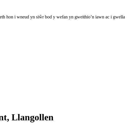
th hon i wneud yn siŵr bod y wefan yn gweithio’n iawn ac i gwella
nt, Llangollen