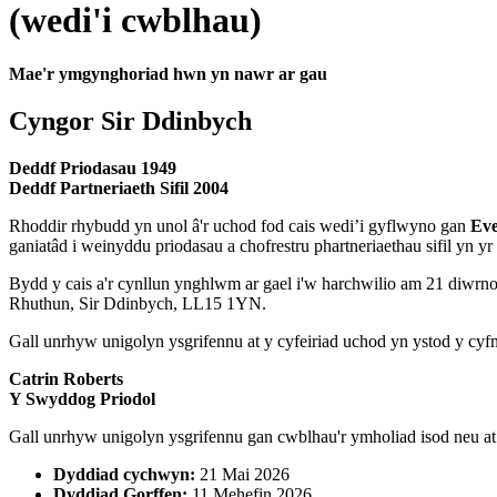
(wedi'i cwblhau)
Mae'r ymgynghoriad hwn yn nawr ar gau
Cyngor Sir Ddinbych
Deddf Priodasau 1949
Deddf Partneriaeth Sifil 2004
Rhoddir rhybudd yn unol â'r uchod fod cais wedi’i gyflwyno gan
Eve
ganiatâd i weinyddu priodasau a chofrestru phartneriaethau sifil yn yr
Bydd y cais a'r cynllun ynghlwm ar gael i'w harchwilio am 21 diwr
Rhuthun, Sir Ddinbych, LL15 1YN.
Gall unrhyw unigolyn ysgrifennu at y cyfeiriad uchod yn ystod y cyf
Catrin Roberts
Y Swyddog Priodol
Gall unrhyw unigolyn ysgrifennu gan cwblhau'r ymholiad isod neu at
Dyddiad cychwyn:
21 Mai 2026
Dyddiad Gorffen:
11 Mehefin 2026