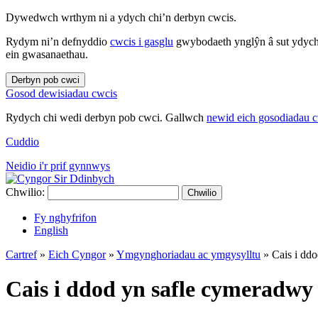
Dywedwch wrthym ni a ydych chi’n derbyn cwcis.
Rydym ni’n defnyddio
cwcis i gasglu
gwybodaeth ynglŷn â sut ydych 
ein gwasanaethau.
Derbyn pob cwci
Gosod dewisiadau cwcis
Rydych chi wedi derbyn pob cwci. Gallwch
newid eich gosodiadau 
Cuddio
Neidio i'r prif gynnwys
Chwilio:
Chwilio
Fy nghyfrifon
English
Cartref
»
Eich Cyngor
»
Ymgynghoriadau ac ymgysylltu
»
Cais i ddo
Cais i ddod yn safle cymeradwy