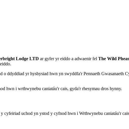
rbright Lodge LTD
ar gyfer yr eiddo a adwaenir fel
The Wild Pheas
 eiddo.
nod o ddyddiad yr hysbysiad hwn yn swyddfa'r Pennaeth Gwasanaeth Cy
nod hwn i wrthwynebu caniatáu'r cais, gyda'r rhesymau dros hynny.
 y cyfeiriad uchod yn ystod y cyfnod hwn i Wrthwynebu caniatáu'r cai