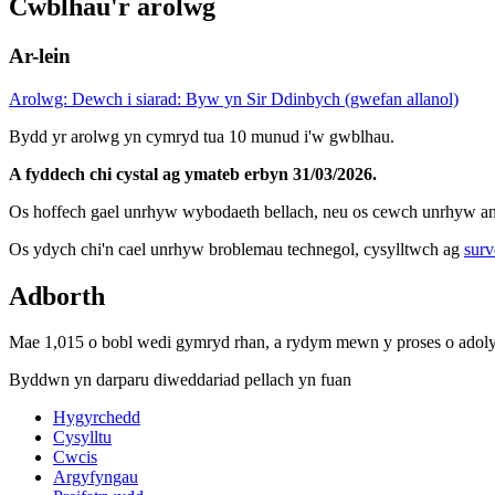
Cwblhau'r arolwg
Ar-lein
Arolwg: Dewch i siarad: Byw yn Sir Ddinbych (gwefan allanol)
Bydd yr arolwg yn cymryd tua 10 munud i'w gwblhau.
A fyddech chi cystal ag ymateb erbyn 31/03/2026.
Os hoffech gael unrhyw wybodaeth bellach, neu os cewch unrhyw an
Os ydych chi'n cael unrhyw broblemau technegol, cysylltwch ag
sur
Adborth
Mae 1,015 o bobl wedi gymryd rhan, a rydym mewn y proses o adoly
Byddwn yn darparu diweddariad pellach yn fuan
Hygyrchedd
Cysylltu
Cwcis
Argyfyngau