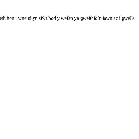
th hon i wneud yn siŵr bod y wefan yn gweithio’n iawn ac i gwella