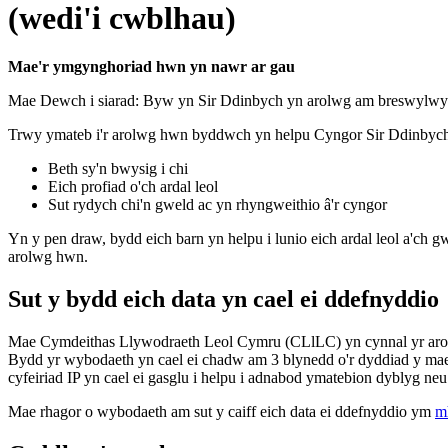
(wedi'i cwblhau)
Mae'r ymgynghoriad hwn yn nawr ar gau
Mae Dewch i siarad: Byw yn Sir Ddinbych yn arolwg am breswylwyr s
Trwy ymateb i'r arolwg hwn byddwch yn helpu Cyngor Sir Ddinbych i
Beth sy'n bwysig i chi
Eich profiad o'ch ardal leol
Sut rydych chi'n gweld ac yn rhyngweithio â'r cyngor
Yn y pen draw, bydd eich barn yn helpu i lunio eich ardal leol a'ch
arolwg hwn.
Sut y bydd eich data yn cael ei ddefnyddio
Mae Cymdeithas Llywodraeth Leol Cymru (CLlLC) yn cynnal yr arol
Bydd yr wybodaeth yn cael ei chadw am 3 blynedd o'r dyddiad y mae
cyfeiriad IP yn cael ei gasglu i helpu i adnabod ymatebion dyblyg ne
Mae rhagor o wybodaeth am sut y caiff eich data ei ddefnyddio ym
m