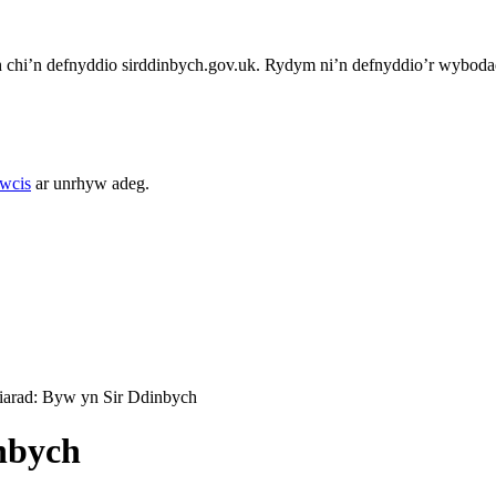
chi’n defnyddio sirddinbych.gov.uk. Rydym ni’n defnyddio’r wybodae
cwcis
ar unrhyw adeg.
iarad: Byw yn Sir Ddinbych
inbych