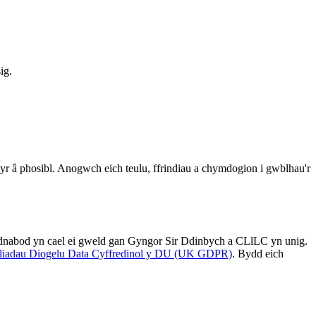
ig.
yr â phosibl. Anogwch eich teulu, ffrindiau a chymdogion i gwblhau'r
dnabod yn cael ei gweld gan Gyngor Sir Ddinbych a CLlLC yn unig.
liadau Diogelu Data Cyffredinol y DU (UK GDPR)
. Bydd eich