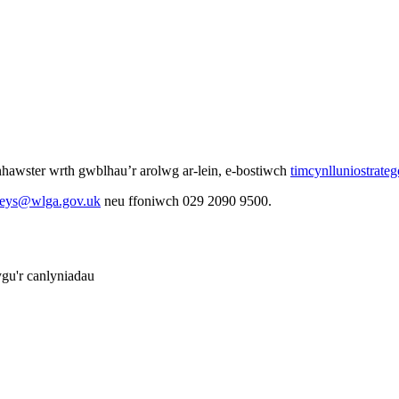
hawster wrth gwblhau’r arolwg ar-lein, e-bostiwch
timcynlluniostrate
veys@wlga.gov.uk
neu ffoniwch 029 2090 9500.
gu'r canlyniadau