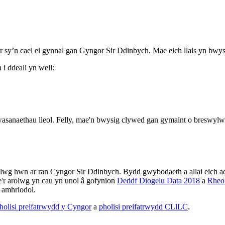
y’n cael ei gynnal gan Gyngor Sir Ddinbych. Mae eich llais yn bwys
 ddeall yn well:
 gwasanaethau lleol. Felly, mae'n bwysig clywed gan gymaint o breswylw
wg hwn ar ran Cyngor Sir Ddinbych. Bydd gwybodaeth a allai eich a
'r arolwg yn cau yn unol â gofynion
Deddf Diogelu Data 2018
a
Rheo
u amhriodol.
holisi preifatrwydd y Cyngor
a
pholisi preifatrwydd CLlLC
.