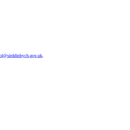
gol@sirddinbych.gov.uk
.