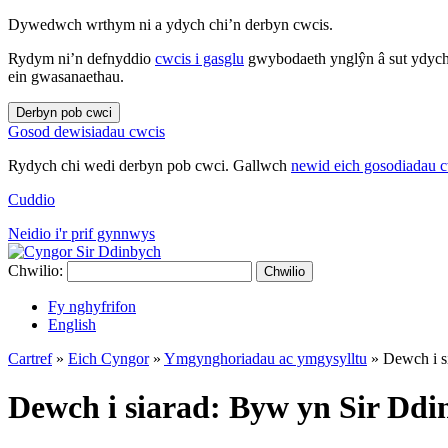
Dywedwch wrthym ni a ydych chi’n derbyn cwcis.
Rydym ni’n defnyddio
cwcis i gasglu
gwybodaeth ynglŷn â sut ydych 
ein gwasanaethau.
Derbyn pob cwci
Gosod dewisiadau cwcis
Rydych chi wedi derbyn pob cwci. Gallwch
newid eich gosodiadau 
Cuddio
Neidio i'r prif gynnwys
Chwilio:
Chwilio
Fy nghyfrifon
English
Cartref
»
Eich Cyngor
»
Ymgynghoriadau ac ymgysylltu
»
Dewch i s
Dewch i siarad: Byw yn Sir Dd