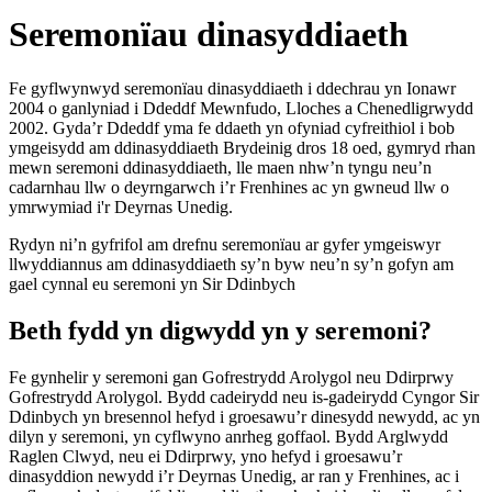
Seremonïau dinasyddiaeth
Fe gyflwynwyd seremonïau dinasyddiaeth i ddechrau yn Ionawr
2004 o ganlyniad i Ddeddf Mewnfudo, Lloches a Chenedligrwydd
2002. Gyda’r Ddeddf yma fe ddaeth yn ofyniad cyfreithiol i bob
ymgeisydd am ddinasyddiaeth Brydeinig dros 18 oed, gymryd rhan
mewn seremoni ddinasyddiaeth, lle maen nhw’n tyngu neu’n
cadarnhau llw o deyrngarwch i’r Frenhines ac yn gwneud llw o
ymrwymiad i'r Deyrnas Unedig.
Rydyn ni’n gyfrifol am drefnu seremonïau ar gyfer ymgeiswyr
llwyddiannus am ddinasyddiaeth sy’n byw neu’n sy’n gofyn am
gael cynnal eu seremoni yn Sir Ddinbych
Beth fydd yn digwydd yn y seremoni?
Fe gynhelir y seremoni gan Gofrestrydd Arolygol neu Ddirprwy
Gofrestrydd Arolygol. Bydd cadeirydd neu is-gadeirydd Cyngor Sir
Ddinbych yn bresennol hefyd i groesawu’r dinesydd newydd, ac yn
dilyn y seremoni, yn cyflwyno anrheg goffaol. Bydd Arglwydd
Raglen Clwyd, neu ei Ddirprwy, yno hefyd i groesawu’r
dinasyddion newydd i’r Deyrnas Unedig, ar ran y Frenhines, ac i