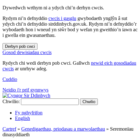
Dywedwch wrthym ni a ydych chi’n derbyn cwcis.
Rydym ni’n defnyddio
cwcis i gasglu
gwybodaeth ynglŷn â sut
ydych chi’n defnyddio sirddinbych.gov.uk. Rydym ni’n defnyddio’r
wybodaeth hon i wneud yn siŵr bod y wefan yn gweithio’n iawn ac
i gwella ein gwasanaethau.
Derbyn pob cwci
Gosod dewisiadau cwcis
Rydych chi wedi derbyn pob cwci. Gallwch
newid eich gosodiadau
cwcis
ar unrhyw adeg.
Cuddio
Neidio i'r prif gynnwys
Chwilio:
Chwilio
Fy nghyfrifon
English
Cartref
»
Genedigaethau, priodasau a marwolaethau
»
Seremonïau
dinasyddiaeth