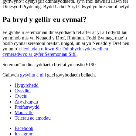
gyflwyno’r dystysgrif ddinasyddiaeth, sy’n rhoi hawliau llawn fel
Dinesydd Prydeinig. Bydd Uchel Siryf Clwyd yn bresennol hefyd.
Pa bryd y gellir eu cynnal?
Fe gynhelir seremonïau dinasyddiaeth fel arfer ar yr ail ddydd Iau
ym mhob mis yn Neuadd y Dref, Rhuthun. Fodd Bynnag, mae’n
bosib cynnal seremoni breifat, unigol, un ai yn Neuadd y Dref neu
yn un o’r
lleoliadau o fewn Sir Ddinbych sydd wedi eu
cymeradwyo ar gyfer Seremonïau Sifil
.
Seremonïau dinasyddiaeth breifat yn costio £190
Gallwch
gysylltu â ni
i gael gwybodaeth bellach.
Hygyrchedd
Cysylltu
Cwcis
Argyfyngau
Preifatrwydd
Map safle
Telerau ac amodau
Facebook
Instagram