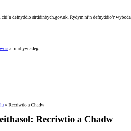
chi’n defnyddio sirddinbych.gov.uk. Rydym ni’n defnyddio’r wybodae
cwcis
ar unrhyw adeg.
hlu
»
Recriwtio a Chadw
ithasol: Recriwtio a Chadw