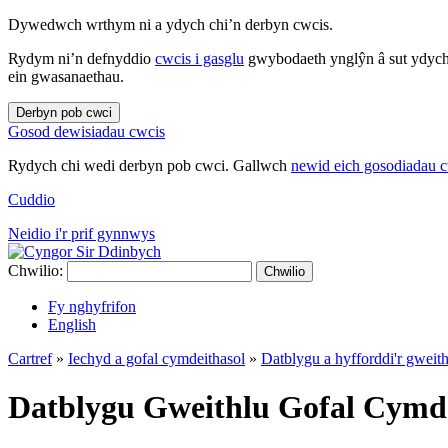
Dywedwch wrthym ni a ydych chi’n derbyn cwcis.
Rydym ni’n defnyddio
cwcis i gasglu
gwybodaeth ynglŷn â sut ydych 
ein gwasanaethau.
Derbyn pob cwci
Gosod dewisiadau cwcis
Rydych chi wedi derbyn pob cwci. Gallwch
newid eich gosodiadau 
Cuddio
Neidio i'r prif gynnwys
Chwilio:
Chwilio
Fy nghyfrifon
English
Cartref
»
Iechyd a gofal cymdeithasol
»
Datblygu a hyfforddi'r gweit
Datblygu Gweithlu Gofal Cymde