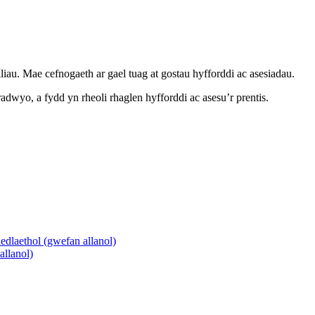
iliau. Mae cefnogaeth ar gael tuag at gostau hyfforddi ac asesiadau.
wyo, a fydd yn rheoli rhaglen hyfforddi ac asesu’r prentis.
dlaethol (gwefan allanol)
llanol)