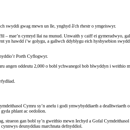
ich swyddi gwag mewn un lle, ynghyd â'ch rhestr o ymgeiswyr.
ffil – mae’n cymryd llai na munud. Unwaith y caiff ei gymeradwyo, g
nt yn hawdd i’w golygu, a gallwch ddyblygu eich hysbysebion swyddi
efnyddio’r Porth Cyflogwyr.
mru angen oddeutu 2,000 o bobl ychwanegol bob blwyddyn i weithio 
efydliad.
deithasol Cymru sy’n anelu i godi ymwybyddiaeth a dealltwriaeth o 
 gyda phlant ac oedolion.
ag, straeon gan bobl sy’n gweithio mewn Iechyd a Gofal Cymdeithaso
y’n cynnwys deunyddiau marchnata defnyddiol.