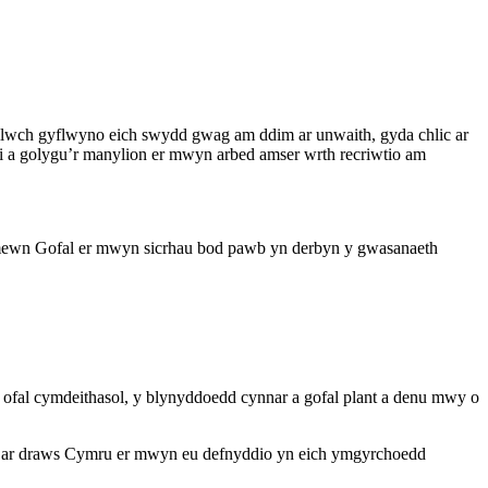
allwch gyflwyno eich swydd gwag am ddim ar unwaith, gyda chlic ar
 a golygu’r manylion er mwyn arbed amser wrth recriwtio am
mewn Gofal er mwyn sicrhau bod pawb yn derbyn y gwasanaeth
ofal cymdeithasol, y blynyddoedd cynnar a gofal plant a denu mwy o
l ar draws Cymru er mwyn eu defnyddio yn eich ymgyrchoedd