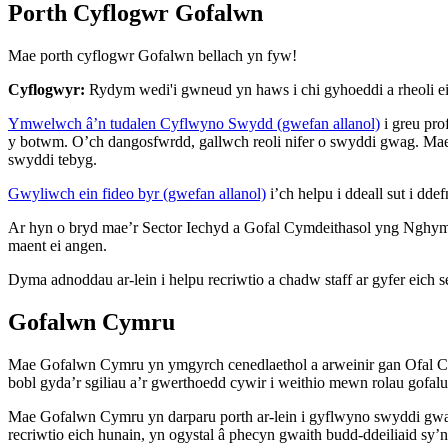
Porth Cyflogwr Gofalwn
Mae porth cyflogwr Gofalwn bellach yn fyw!
Cyflogwyr:
Rydym wedi'i gwneud yn haws i chi gyhoeddi a rheoli e
Ymwelwch â’n tudalen Cyflwyno Swydd (gwefan allanol)
i greu pro
y botwm. O’ch dangosfwrdd, gallwch reoli nifer o swyddi gwag. Mae
swyddi tebyg.
Gwyliwch ein fideo byr (gwefan allanol)
i’ch helpu i ddeall sut i dd
Ar hyn o bryd mae’r Sector Iechyd a Gofal Cymdeithasol yng Nghy
maent ei angen.
Dyma adnoddau ar-lein i helpu recriwtio a chadw staff ar gyfer eich s
Gofalwn Cymru
Mae Gofalwn Cymru yn ymgyrch cenedlaethol a arweinir gan Ofal Cym
bobl gyda’r sgiliau a’r gwerthoedd cywir i weithio mewn rolau gofalu
Mae Gofalwn Cymru yn darparu porth ar-lein i gyflwyno swyddi gw
recriwtio eich hunain, yn ogystal â phecyn gwaith budd-ddeiliaid s