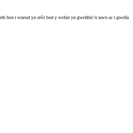
th hon i wneud yn siŵr bod y wefan yn gweithio’n iawn ac i gwella