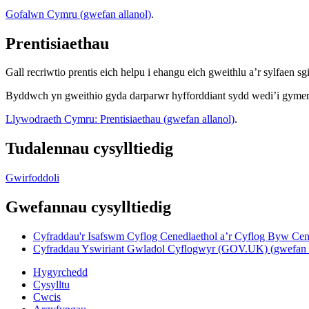
Gofalwn Cymru (gwefan allanol)
.
Prentisiaethau
Gall recriwtio prentis eich helpu i ehangu eich gweithlu a’r sylfaen sg
Byddwch yn gweithio gyda darparwr hyfforddiant sydd wedi’i gymerad
Llywodraeth Cymru: Prentisiaethau (gwefan allanol)
.
Tudalennau cysylltiedig
Gwirfoddoli
Gwefannau cysylltiedig
Cyfraddau'r Isafswm Cyflog Cenedlaethol a’r Cyflog Byw Cene
Cyfraddau Yswiriant Gwladol Cyflogwyr (GOV.UK) (gwefan a
Hygyrchedd
Cysylltu
Cwcis