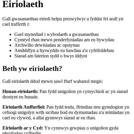
Eiriolaeth
Gall gwasanaethau eirioli helpu preswylwyr a fyddai fel arall yn
cael trafferth i:
Gael mynediad i wybodaeth a gwasanaethau
Cymryd rhan mewn penderfyniadau am eu bywydau
Archwilio dewisiadau ac opsiynau
Amddiffyn a hyrwyddo eu hawliau a'u cyfrifoldebau
Siarad am faterion sydd o bwys iddynt
Beth yw eiriolaeth?
Gall eiriolaeth ddod mewn sawl ffurf wahanol megis:
Hunan-eiriolaeth:
Pan fydd unigolion yn cynrychioli ac yn siarad
drostynt eu hunain.
Eiriolaeth Anffurfiol:
Pan fydd teulu, ffrindiau neu gymdogion yn
cefnogi unigolyn wrth sicrhau bod eu dymuniadau a'u teimladau yn
cael eu clywed, a allai gynnwys siarad ar eu rhan.
Eiriolaeth ar y Cyd:
Yn cynnwys grwpiau o unigolion gyda
phrofiadau cyffredin.