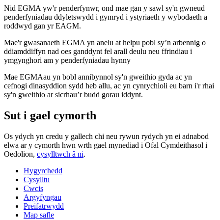
Nid EGMA yw'r penderfynwr, ond mae gan y sawl sy'n gwneud
penderfyniadau ddyletswydd i gymryd i ystyriaeth y wybodaeth a
roddwyd gan yr EAGM.
Mae'r gwasanaeth EGMA yn anelu at helpu pobl sy’n arbennig o
ddiamddiffyn nad oes ganddynt fel arall deulu neu ffrindiau i
ymgynghori am y penderfyniadau hynny
Mae EGMAau yn bobl annibynnol sy'n gweithio gyda ac yn
cefnogi dinasyddion sydd heb allu, ac yn cynrychioli eu barn i'r rhai
sy'n gweithio ar sicrhau’r budd gorau iddynt.
Sut i gael cymorth
Os ydych yn credu y gallech chi neu rywun rydych yn ei adnabod
elwa ar y cymorth hwn wrth gael mynediad i Ofal Cymdeithasol i
Oedolion,
cysylltwch â ni
.
Hygyrchedd
Cysylltu
Cwcis
Argyfyngau
Preifatrwydd
Map safle