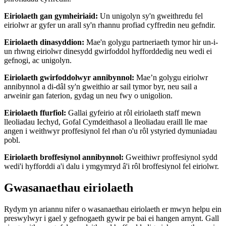
Eiriolaeth gan gymheiriaid:
Un unigolyn sy'n gweithredu fel
eiriolwr ar gyfer un arall sy'n rhannu profiad cyffredin neu gefndir.
Eiriolaeth dinasyddion:
Mae'n golygu partneriaeth tymor hir un-i-
un rhwng eiriolwr dinesydd gwirfoddol hyfforddedig neu wedi ei
gefnogi, ac unigolyn.
Eiriolaeth gwirfoddolwyr annibynnol:
Mae’n golygu eiriolwr
annibynnol a di-dâl sy'n gweithio ar sail tymor byr, neu sail a
arweinir gan faterion, gydag un neu fwy o unigolion.
Eiriolaeth ffurfiol:
Gallai gyfeirio at rôl eiriolaeth staff mewn
lleoliadau Iechyd, Gofal Cymdeithasol a lleoliadau eraill lle mae
angen i weithwyr proffesiynol fel rhan o'u rôl ystyried dymuniadau
pobl.
Eiriolaeth broffesiynol annibynnol:
Gweithiwr proffesiynol sydd
wedi'i hyfforddi a'i dalu i ymgymryd â'i rôl broffesiynol fel eiriolwr.
Gwasanaethau eiriolaeth
Rydym yn ariannu nifer o wasanaethau eiriolaeth er mwyn helpu ein
preswylwyr i gael y gefnogaeth gywir pe bai ei hangen arnynt. Gall