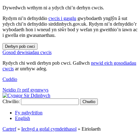
Dywedwch wrthym ni a ydych chi’n derbyn cwcis.
Rydym ni’n defnyddio
cwcis i gasglu
gwybodaeth ynglŷn â sut
ydych chi’n defnyddio sirddinbych.gov.uk. Rydym ni’n defnyddio’r
wybodaeth hon i wneud yn siŵr bod y wefan yn gweithio’n iawn ac
i gwella ein gwasanaethau.
Derbyn pob cwci
Gosod dewisiadau cwcis
Rydych chi wedi derbyn pob cwci. Gallwch
newid eich gosodiadau
cwcis
ar unrhyw adeg.
Cuddio
Neidio i'r prif gynnwys
Chwilio:
Chwilio
Fy nghyfrifon
English
Cartref
»
Iechyd a gofal cymdeithasol
»
Eiriolaeth