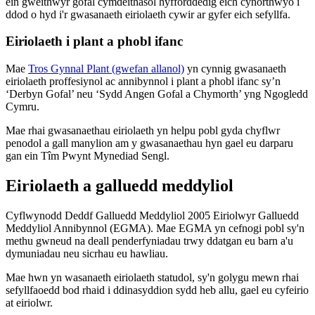
ein gweithwyr gofal cymdeithasol hyfforddedig eich cynorthwyo i
ddod o hyd i'r gwasanaeth eiriolaeth cywir ar gyfer eich sefyllfa.
Eiriolaeth i plant a phobl ifanc
Mae
Tros Gynnal Plant (gwefan allanol)
yn cynnig gwasanaeth
eiriolaeth proffesiynol ac annibynnol i plant a phobl ifanc sy’n
‘Derbyn Gofal’ neu ‘Sydd Angen Gofal a Chymorth’ yng Ngogledd
Cymru.
Mae rhai gwasanaethau eiriolaeth yn helpu pobl gyda chyflwr
penodol a gall manylion am y gwasanaethau hyn gael eu darparu
gan ein Tîm Pwynt Mynediad Sengl.
Eiriolaeth a galluedd meddyliol
Cyflwynodd Deddf Galluedd Meddyliol 2005 Eiriolwyr Galluedd
Meddyliol Annibynnol (EGMA). Mae EGMA yn cefnogi pobl sy'n
methu gwneud na deall penderfyniadau trwy ddatgan eu barn a'u
dymuniadau neu sicrhau eu hawliau.
Mae hwn yn wasanaeth eiriolaeth statudol, sy'n golygu mewn rhai
sefyllfaoedd bod rhaid i ddinasyddion sydd heb allu, gael eu cyfeirio
at eiriolwr.