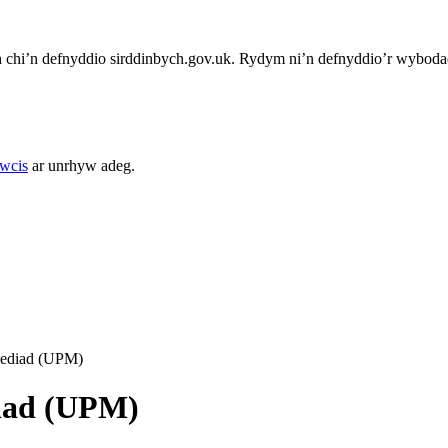
chi’n defnyddio sirddinbych.gov.uk. Rydym ni’n defnyddio’r wybodae
cwcis
ar unrhyw adeg.
nediad (UPM)
diad (UPM)