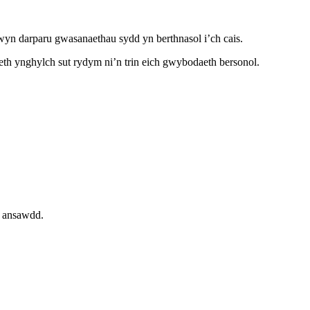
n darparu gwasanaethau sydd yn berthnasol i’ch cais.
th ynghylch sut rydym ni’n trin eich gwybodaeth bersonol.
c ansawdd.