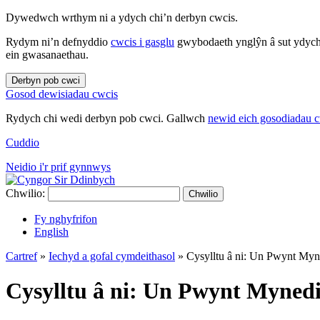
Dywedwch wrthym ni a ydych chi’n derbyn cwcis.
Rydym ni’n defnyddio
cwcis i gasglu
gwybodaeth ynglŷn â sut ydych 
ein gwasanaethau.
Derbyn pob cwci
Gosod dewisiadau cwcis
Rydych chi wedi derbyn pob cwci. Gallwch
newid eich gosodiadau 
Cuddio
Neidio i'r prif gynnwys
Chwilio:
Chwilio
Fy nghyfrifon
English
Cartref
»
Iechyd a gofal cymdeithasol
»
Cysylltu â ni: Un Pwynt My
Cysylltu â ni: Un Pwynt Myne