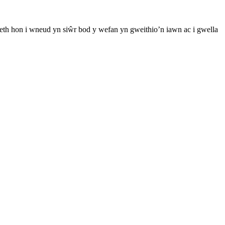
th hon i wneud yn siŵr bod y wefan yn gweithio’n iawn ac i gwella