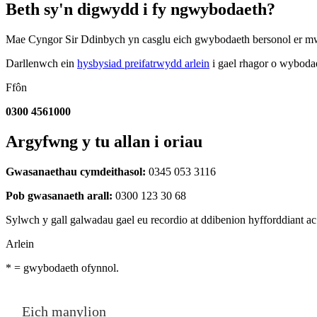
Beth sy'n digwydd i fy ngwybodaeth?
Mae Cyngor Sir Ddinbych yn casglu eich gwybodaeth bersonol er mwy
Darllenwch ein
hysbysiad preifatrwydd arlein
i gael rhagor o wybodae
Ffôn
0300 4561000
Argyfwng y tu allan i oriau
Gwasanaethau cymdeithasol:
0345 053 3116
Pob gwasanaeth arall:
0300 123 30 68
Sylwch y gall galwadau gael eu recordio at ddibenion hyfforddiant a
Arlein
*
= gwybodaeth ofynnol.
Eich manylion