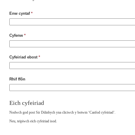
Enw cyntaf
*
Cyfenw
*
Cyfeiriad ebost
*
Rhif ffôn
Eich cyfeiriad
Nodwch god post Sir Ddinbych yna cliciwch y botwm ‘Canfod cyfeiriad’.
Neu, teipiwch eich cyfeiriad isod.