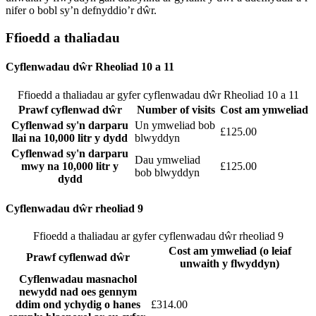
nifer o bobl sy’n defnyddio’r dŵr.
Ffioedd a thaliadau
Cyflenwadau dŵr Rheoliad 10 a 11
Ffioedd a thaliadau ar gyfer cyflenwadau dŵr Rheoliad 10 a 11
Prawf cyflenwad dŵr
Number of visits
Cost am ymweliad
Cyflenwad sy'n darparu
Un ymweliad bob
£125.00
llai na 10,000 litr y dydd
blwyddyn
Cyflenwad sy'n darparu
Dau ymweliad
mwy na 10,000 litr y
£125.00
bob blwyddyn
dydd
Cyflenwadau dŵr rheoliad 9
Ffioedd a thaliadau ar gyfer cyflenwadau dŵr rheoliad 9
Cost am ymweliad (o leiaf
Prawf cyflenwad dŵr
unwaith y flwyddyn)
Cyflenwadau masnachol
newydd nad oes gennym
ddim ond ychydig o hanes
£314.00