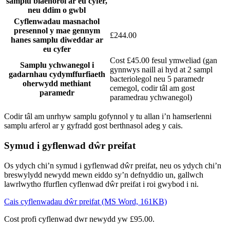
samplu blaenorol ar eu cyfer,
neu ddim o gwbl
Cyflenwadau masnachol
presennol y mae gennym
£244.00
hanes samplu diweddar ar
eu cyfer
Cost £45.00 fesul ymweliad (gan
Samplu ychwanegol i
gynnwys naill ai hyd at 2 sampl
gadarnhau cydymffurfiaeth
bacteriolegol neu 5 paramedr
oherwydd methiant
cemegol, codir tâl am gost
paramedr
paramedrau ychwanegol)
Codir tâl am unrhyw samplu gofynnol y tu allan i’n hamserlenni
samplu arferol ar y gyfradd gost berthnasol adeg y cais.
Symud i gyflenwad dŵr preifat
Os ydych chi’n symud i gyflenwad dŵr preifat, neu os ydych chi’n
breswylydd newydd mewn eiddo sy’n defnyddio un, gallwch
lawrlwytho ffurflen cyflenwad dŵr preifat i roi gwybod i ni.
Cais cyflenwadau dŵr preifat (MS Word, 161KB)
Cost profi cyflenwad dwr newydd yw £95.00.