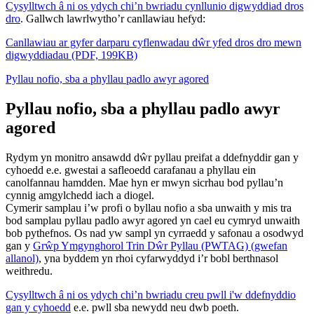
Cysylltwch â ni os ydych chi’n bwriadu cynllunio digwyddiad dros
dro
. Gallwch lawrlwytho’r canllawiau hefyd:
Canllawiau ar gyfer darparu cyflenwadau dŵr yfed dros dro mewn
digwyddiadau (PDF, 199KB)
Pyllau nofio, sba a phyllau padlo awyr agored
Pyllau nofio, sba a phyllau padlo awyr
agored
Rydym yn monitro ansawdd dŵr pyllau preifat a ddefnyddir gan y
cyhoedd e.e. gwestai a safleoedd carafanau a phyllau ein
canolfannau hamdden. Mae hyn er mwyn sicrhau bod pyllau’n
cynnig amgylchedd iach a diogel.
Cymerir samplau i’w profi o byllau nofio a sba unwaith y mis tra
bod samplau pyllau padlo awyr agored yn cael eu cymryd unwaith
bob pythefnos. Os nad yw sampl yn cyrraedd y safonau a osodwyd
gan y
Grŵp Ymgynghorol Trin Dŵr Pyllau (PWTAG) (gwefan
allanol)
, yna byddem yn rhoi cyfarwyddyd i’r bobl berthnasol
weithredu.
Cysylltwch â ni os ydych chi’n bwriadu creu pwll i'w ddefnyddio
gan y cyhoedd
e.e. pwll sba newydd neu dwb poeth.