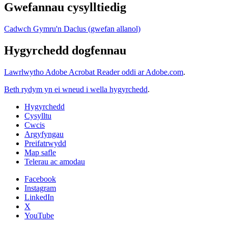
Gwefannau cysylltiedig
Cadwch Gymru'n Daclus (gwefan allanol)
Hygyrchedd dogfennau
Lawrlwytho Adobe Acrobat Reader oddi ar Adobe.com
.
Beth rydym yn ei wneud i wella hygyrchedd
.
Hygyrchedd
Cysylltu
Cwcis
Argyfyngau
Preifatrwydd
Map safle
Telerau ac amodau
Facebook
Instagram
LinkedIn
X
YouTube