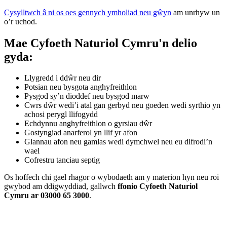
Cysylltwch â ni os oes gennych ymholiad neu gŵyn
am unrhyw un
o’r uchod.
Mae Cyfoeth Naturiol Cymru'n delio
gyda:
Llygredd i ddŵr neu dir
Potsian neu bysgota anghyfreithlon
Pysgod sy’n dioddef neu bysgod marw
Cwrs dŵr wedi’i atal gan gerbyd neu goeden wedi syrthio yn
achosi perygl llifogydd
Echdynnu anghyfreithlon o gyrsiau dŵr
Gostyngiad anarferol yn llif yr afon
Glannau afon neu gamlas wedi dymchwel neu eu difrodi’n
wael
Cofrestru tanciau septig
Os hoffech chi gael rhagor o wybodaeth am y materion hyn neu roi
gwybod am ddigwyddiad, gallwch
ffonio Cyfoeth Naturiol
Cymru ar 03000 65 3000
.