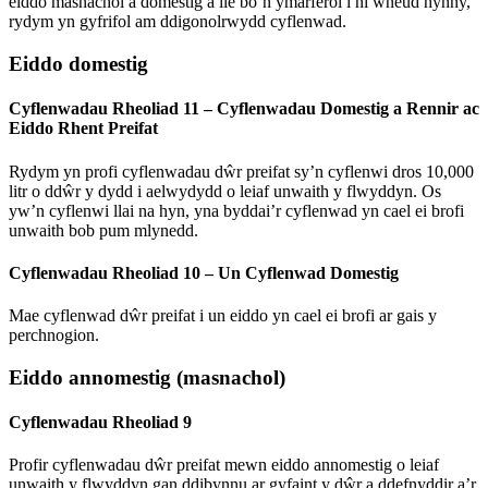
eiddo masnachol a domestig a lle bo’n ymarferol i ni wneud hynny,
rydym yn gyfrifol am ddigonolrwydd cyflenwad.
Eiddo domestig
Cyflenwadau Rheoliad 11 – Cyflenwadau Domestig a Rennir ac
Eiddo Rhent Preifat
Rydym yn profi cyflenwadau dŵr preifat sy’n cyflenwi dros 10,000
litr o ddŵr y dydd i aelwydydd o leiaf unwaith y flwyddyn. Os
yw’n cyflenwi llai na hyn, yna byddai’r cyflenwad yn cael ei brofi
unwaith bob pum mlynedd.
Cyflenwadau Rheoliad 10 – Un Cyflenwad Domestig
Mae cyflenwad dŵr preifat i un eiddo yn cael ei brofi ar gais y
perchnogion.
Eiddo annomestig (masnachol)
Cyflenwadau Rheoliad 9
Profir cyflenwadau dŵr preifat mewn eiddo annomestig o leiaf
unwaith y flwyddyn gan ddibynnu ar gyfaint y dŵr a ddefnyddir a’r