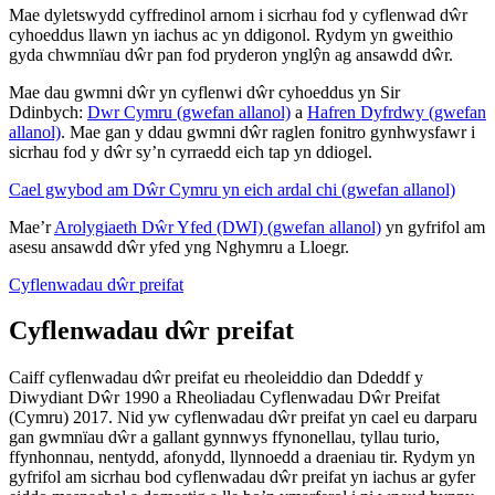
Mae dyletswydd cyffredinol arnom i sicrhau fod y cyflenwad dŵr
cyhoeddus llawn yn iachus ac yn ddigonol. Rydym yn gweithio
gyda chwmnïau dŵr pan fod pryderon ynglŷn ag ansawdd dŵr.
Mae dau gwmni dŵr yn cyflenwi dŵr cyhoeddus yn Sir
Ddinbych:
Dwr Cymru (gwefan allanol)
a
Hafren Dyfrdwy (gwefan
allanol)
. Mae gan y ddau gwmni dŵr raglen fonitro gynhwysfawr i
sicrhau fod y dŵr sy’n cyrraedd eich tap yn ddiogel.
Cael gwybod am Dŵr Cymru yn eich ardal chi (gwefan allanol)
Mae’r
Arolygiaeth Dŵr Yfed (DWI) (gwefan allanol)
yn gyfrifol am
asesu ansawdd dŵr yfed yng Nghymru a Lloegr.
Cyflenwadau dŵr preifat
Cyflenwadau dŵr preifat
Caiff cyflenwadau dŵr preifat eu rheoleiddio dan Ddeddf y
Diwydiant Dŵr 1990 a Rheoliadau Cyflenwadau Dŵr Preifat
(Cymru) 2017. Nid yw cyflenwadau dŵr preifat yn cael eu darparu
gan gwmnïau dŵr a gallant gynnwys ffynonellau, tyllau turio,
ffynhonnau, nentydd, afonydd, llynnoedd a draeniau tir. Rydym yn
gyfrifol am sicrhau bod cyflenwadau dŵr preifat yn iachus ar gyfer