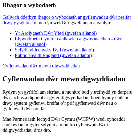
Rhagor o wybodaeth
Gallwch dderbyn rhagor o wybodaeth ar gyflenwadau dŵr preifat
drwy gysylltu â ni
neu ymweld â’r gwefannau a ganlyn:
Yr Arolygaeth Dŵr Yfed (gwefan allanol)
Llywodraeth Cymru: canllawiau a gwasanaethau - dŵr
(gwefan allanol)
Sefydliad Iechyd y Byd (gwefan allanol)
Public Health England (gwefan allanol)
Cyflenwadau dŵr mewn digwyddiadau
Cyflenwadau dŵr mewn digwyddiadau
Rydym yn gyfrifol am sicrhau a monitro bod y trefnydd yn darparu
dŵr iachus a digonol ar gyfer digwyddiadau, boed hynny naill ai
drwy system gyflenwi breifat o’r prif gyflenwad dŵr neu o
gyflenwad dŵr preifat.
Mae Partneriaeth Iechyd Dŵr Cymru (WHPW) wedi cyhoeddi
canllawiau ar gyfer sefydlu a monitro cyflenwad dŵr i
ddigwyddiadau dros dro.