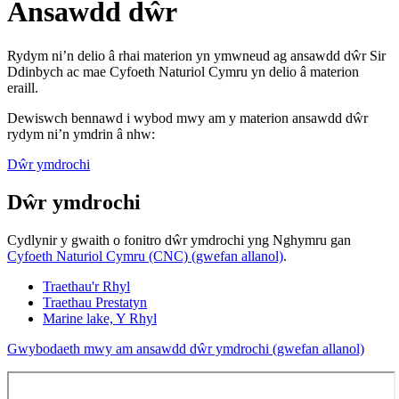
Ansawdd dŵr
Rydym ni’n delio â rhai materion yn ymwneud ag ansawdd dŵr Sir
Ddinbych ac mae Cyfoeth Naturiol Cymru yn delio â materion
eraill.
Dewiswch bennawd i wybod mwy am y materion ansawdd dŵr
rydym ni’n ymdrin â nhw:
Dŵr ymdrochi
Dŵr ymdrochi
Cydlynir y gwaith o fonitro dŵr ymdrochi yng Nghymru gan
Cyfoeth Naturiol Cymru (CNC) (gwefan allanol)
.
Traethau'r Rhyl
Traethau Prestatyn
Marine lake, Y Rhyl
Gwybodaeth mwy am ansawdd dŵr ymdrochi (gwefan allanol)