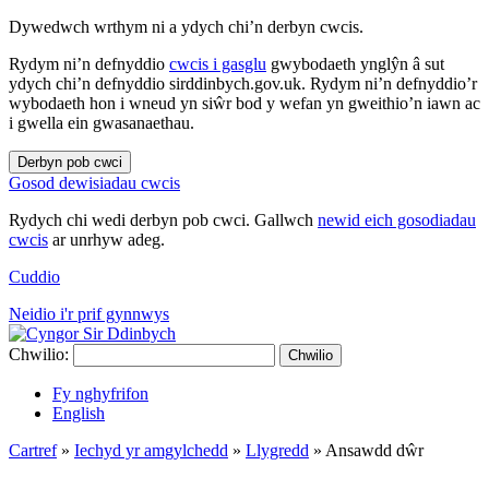
Dywedwch wrthym ni a ydych chi’n derbyn cwcis.
Rydym ni’n defnyddio
cwcis i gasglu
gwybodaeth ynglŷn â sut
ydych chi’n defnyddio sirddinbych.gov.uk. Rydym ni’n defnyddio’r
wybodaeth hon i wneud yn siŵr bod y wefan yn gweithio’n iawn ac
i gwella ein gwasanaethau.
Derbyn pob cwci
Gosod dewisiadau cwcis
Rydych chi wedi derbyn pob cwci. Gallwch
newid eich gosodiadau
cwcis
ar unrhyw adeg.
Cuddio
Neidio i'r prif gynnwys
Chwilio:
Chwilio
Fy nghyfrifon
English
Cartref
»
Iechyd yr amgylchedd
»
Llygredd
»
Ansawdd dŵr