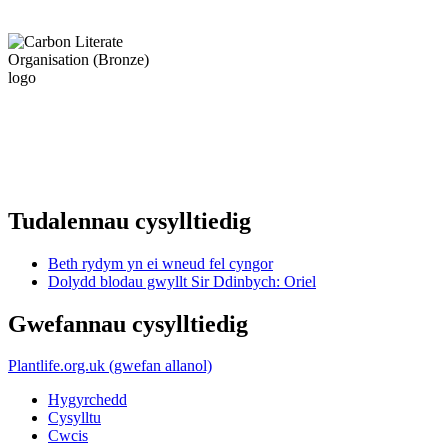
Tudalennau cysylltiedig
Beth rydym yn ei wneud fel cyngor
Dolydd blodau gwyllt Sir Ddinbych: Oriel
Gwefannau cysylltiedig
Plantlife.org.uk (gwefan allanol)
Hygyrchedd
Cysylltu
Cwcis