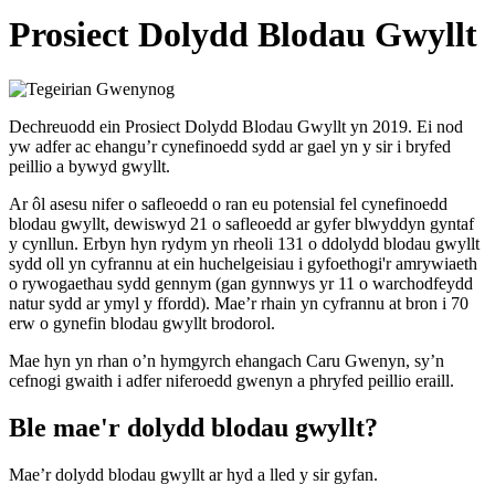
Prosiect Dolydd Blodau Gwyllt
Dechreuodd ein Prosiect Dolydd Blodau Gwyllt yn 2019. Ei nod
yw adfer ac ehangu’r cynefinoedd sydd ar gael yn y sir i bryfed
peillio a bywyd gwyllt.
Ar ôl asesu nifer o safleoedd o ran eu potensial fel cynefinoedd
blodau gwyllt, dewiswyd 21 o safleoedd ar gyfer blwyddyn gyntaf
y cynllun. Erbyn hyn rydym yn rheoli 131 o ddolydd blodau gwyllt
sydd oll yn cyfrannu at ein huchelgeisiau i gyfoethogi'r amrywiaeth
o rywogaethau sydd gennym (gan gynnwys yr 11 o warchodfeydd
natur sydd ar ymyl y ffordd). Mae’r rhain yn cyfrannu at bron i 70
erw o gynefin blodau gwyllt brodorol.
Mae hyn yn rhan o’n hymgyrch ehangach Caru Gwenyn, sy’n
cefnogi gwaith i adfer niferoedd gwenyn a phryfed peillio eraill.
Ble mae'r dolydd blodau gwyllt?
Mae’r dolydd blodau gwyllt ar hyd a lled y sir gyfan.