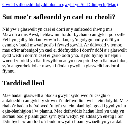
Gweld safleoedd dolydd blodau gwyllt yn Sir Ddinbych (Map)
Sut mae'r safleoedd yn cael eu rheoli?
Nid yw’r glaswellt yn cael ei dorri ar y safleoedd rhwng mis
Mawrth a mis Awst, heblaw am fordor bychan o amgylch pob safle.
Fel hyn gall y blodau fwrw’u hadau, sy’n golygu bod y ddôl yn
cynnig y budd mwyaf posib i fywyd gwyllt. Ar ddiwedd y tymor,
mae offer arbenigol yn cael ei ddefnyddio i dorri’r ddôl a’r glaswellt
sydd wedi’i dorri’n cael ei gario oddi yno. Bydd hynny’n helpu i
wneud y pridd yn llai ffrwythlon ac yn creu pridd sy’n llai maethlon,
sy’n angenrheidiol er mwyn i flodau gwyllt a glaswellt brodorol
ffynnu.
Tarddiad lleol
Mae hadau glaswellt a blodau gwyllt sydd wedi’u casglu o
ardaloedd o amgylch y sir wedi’u defnyddio i wella ein dolydd. Mae
rhai o’r hadau hefyd wedi’u tyfu yn ein planhigfa goed i gynhyrchu
egin-blanhigion i’w plannu. Mae defnyddio hadau lleol yn unig yn
sicrhau bod y planhigion sy’n tyfu wedyn yn addas yn enetig i Sir
Ddinbych ac am fod o’r budd mwyaf i fioamrywiaeth yn yr ardal.