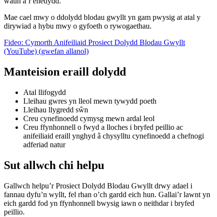
waun a’r ehedydd.
Mae cael mwy o ddolydd blodau gwyllt yn gam pwysig at atal y
dirywiad a hybu mwy o gyfoeth o rywogaethau.
Fideo: Cymorth Anifeiliaid Prosiect Dolydd Blodau Gwyllt
(YouTube) (gwefan allanol)
Manteision eraill dolydd
Atal llifogydd
Lleihau gwres yn lleol mewn tywydd poeth
Lleihau llygredd sŵn
Creu cynefinoedd cymysg mewn ardal leol
Creu ffynhonnell o fwyd a lloches i bryfed peillio ac
anifeiliaid eraill ynghyd â chysylltu cynefinoedd a chefnogi
adferiad natur
Sut allwch chi helpu
Gallwch helpu’r Prosiect Dolydd Blodau Gwyllt drwy adael i
fannau dyfu’n wyllt, fel rhan o’ch gardd eich hun. Gallai’r lawnt yn
eich gardd fod yn ffynhonnell bwysig iawn o neithdar i bryfed
peillio.