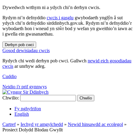
Dywedwch wrthym ni a ydych chi’n derbyn cwcis.
Rydym ni’n defnyddio
cwcis i gasglu
gwybodaeth ynglŷn â sut
ydych chi’n defnyddio sirddinbych.gov.uk. Rydym ni’n defnyddio’r
wybodaeth hon i wneud yn siŵr bod y wefan yn gweithio’n iawn ac
i gwella ein gwasanaethau.
Derbyn pob cwci
Gosod dewisiadau cwcis
Rydych chi wedi derbyn pob cwci. Gallwch
newid eich gosodiadau
cwcis
ar unrhyw adeg.
Cuddio
Neidio i'r prif gynnwys
Chwilio:
Chwilio
Fy nghyfrifon
English
Cartref
»
Iechyd yr amgylchedd
»
Newid hinsawdd ac ecolegol
»
Prosiect Dolydd Blodau Gwyllt