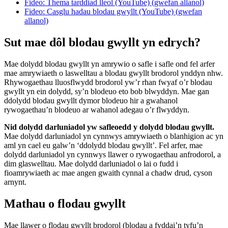
Fideo: Thema tarddiad lleol (YouTube) (gwefan allanol)
Fideo: Casglu hadau blodau gwyllt (YouTube) (gwefan
allanol)
Sut mae dôl blodau gwyllt yn edrych?
Mae dolydd blodau gwyllt yn amrywio o safle i safle ond fel arfer
mae amrywiaeth o laswelltau a blodau gwyllt brodorol ynddyn nhw.
Rhywogaethau lluosflwydd brodorol yw’r rhan fwyaf o’r blodau
gwyllt yn ein dolydd, sy’n blodeuo eto bob blwyddyn. Mae gan
ddolydd blodau gwyllt dymor blodeuo hir a gwahanol
rywogaethau’n blodeuo ar wahanol adegau o’r flwyddyn.
Nid dolydd darluniadol yw safleoedd y dolydd blodau gwyllt.
Mae dolydd darluniadol yn cynnwys amrywiaeth o blanhigion ac yn
aml yn cael eu galw’n ‘ddolydd blodau gwyllt’. Fel arfer, mae
dolydd darluniadol yn cynnwys llawer o rywogaethau anfrodorol, a
dim glaswelltau. Mae dolydd darluniadol o lai o fudd i
fioamrywiaeth ac mae angen gwaith cynnal a chadw drud, cyson
arnynt.
Mathau o flodau gwyllt
Mae llawer o flodau gwyllt brodorol (blodau a fyddai’n tyfu’n