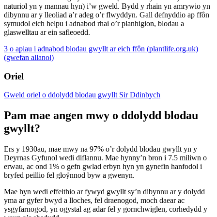
naturiol yn y mannau hyn) i’w gweld. Bydd y rhain yn amrywio yn
dibynnu ar y lleoliad a’r adeg o’r flwyddyn. Gall defnyddio ap ffôn
symudol eich helpu i adnabod rhai o’r planhigion, blodau a
glaswelltau ar ein safleoedd.
3 o apiau i adnabod blodau gwyllt ar eich ffôn (plantlife.org.uk)
(gwefan allanol)
Oriel
Gweld oriel o ddolydd blodau gwyllt Sir Ddinbych
Pam mae angen mwy o ddolydd blodau
gwyllt?
Ers y 1930au, mae mwy na 97% o’r dolydd blodau gwyllt yn y
Deyrnas Gyfunol wedi diflannu. Mae hynny’n bron i 7.5 miliwn o
erwau, ac ond 1% o gefn gwlad erbyn hyn yn gynefin hanfodol i
bryfed peillio fel gloÿnnod byw a gwenyn.
Mae hyn wedi effeithio ar fywyd gwyllt sy’n dibynnu ar y dolydd
yma ar gyfer bwyd a lloches, fel draenogod, moch daear ac
ysgyfarnogod, yn ogystal ag adar fel y gornchwiglen, corhedydd y