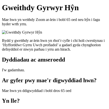
Gweithdy Gyrwyr Hŷn
Mae hwn yn weithdy Zoom ar-lein i bobl 65 oed neu hŷn i fagu
hyder wrth yrru.
Bydd y gweithdy ar-lein hwn yn rhoi’r cyfle i chi holi cwestiynau i
‘Hyfforddwr Gyrru Uwch profiadol’ a gadael gyda chynghorion
defnyddiol er mwyn parhau i yrru am hirach.
Dyddiadau ac amseroedd
I'w gadarnhau.
Ar gyfer pwy mae'r digwyddiad hwn?
Mae hwn yn ddigwyddiad i bobl dros 65 oed
Yn lle?