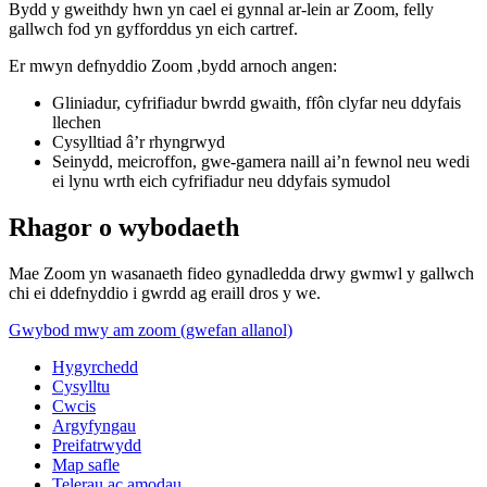
Bydd y gweithdy hwn yn cael ei gynnal ar-lein ar Zoom, felly
gallwch fod yn gyfforddus yn eich cartref.
Er mwyn defnyddio Zoom ,bydd arnoch angen:
Gliniadur, cyfrifiadur bwrdd gwaith, ffôn clyfar neu ddyfais
llechen
Cysylltiad â’r rhyngrwyd
Seinydd, meicroffon, gwe-gamera naill ai’n fewnol neu wedi
ei lynu wrth eich cyfrifiadur neu ddyfais symudol
Rhagor o wybodaeth
Mae Zoom yn wasanaeth fideo gynadledda drwy gwmwl y gallwch
chi ei ddefnyddio i gwrdd ag eraill dros y we.
Gwybod mwy am zoom (gwefan allanol)
Hygyrchedd
Cysylltu
Cwcis
Argyfyngau
Preifatrwydd
Map safle
Telerau ac amodau