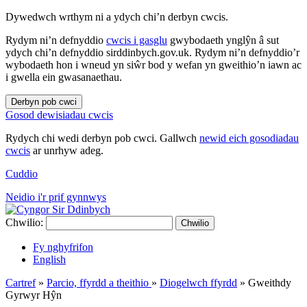
Dywedwch wrthym ni a ydych chi’n derbyn cwcis.
Rydym ni’n defnyddio
cwcis i gasglu
gwybodaeth ynglŷn â sut
ydych chi’n defnyddio sirddinbych.gov.uk. Rydym ni’n defnyddio’r
wybodaeth hon i wneud yn siŵr bod y wefan yn gweithio’n iawn ac
i gwella ein gwasanaethau.
Derbyn pob cwci
Gosod dewisiadau cwcis
Rydych chi wedi derbyn pob cwci. Gallwch
newid eich gosodiadau
cwcis
ar unrhyw adeg.
Cuddio
Neidio i'r prif gynnwys
Chwilio:
Chwilio
Fy nghyfrifon
English
Cartref
»
Parcio, ffyrdd a theithio
»
Diogelwch ffyrdd
»
Gweithdy
Gyrwyr Hŷn