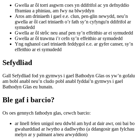
Gwella ar ôl torri asgwrn coes yn ddifrifol ac yn defnyddio
fframiau a phiniau, am fwy na blwyddyn
Aros am driniaeth i gael e.e. clun, pen-glin newydd, neu’n
gwella ar ôl cael triniaeth o’r fath sy’n cyfyngu'n ddifrifol ar
symudedd
Gwella ar ôl strôc neu anaf pen sy’n effeithio ar ei symudedd
Gwella ar ôl trawma i’r cefn sy’n effeithio ar symudedd
Yng nghanol cael triniaeth feddygol e.e. ar gyfer canser, sy’n
effeithio ar ei symudedd
Sefydliad
Gall Sefydliad fod yn gymwys i gael Bathodyn Glas os yw’n gofalu
am bobl anabl neu’n cludo pobl anabl fyddai’n gymwys i gael
Bathodyn Glas eu hunain.
Ble gaf i barcio?
Os oes gennych fathodyn glas, cewch barcio:
ar linell felen unigol neu ddwbl am hyd at dair awr, oni bai bo
gwaharddiad ar lwytho a dadlwytho (a ddangosir gan fylchau
melyn ar y palmant a/neu arwyddion)