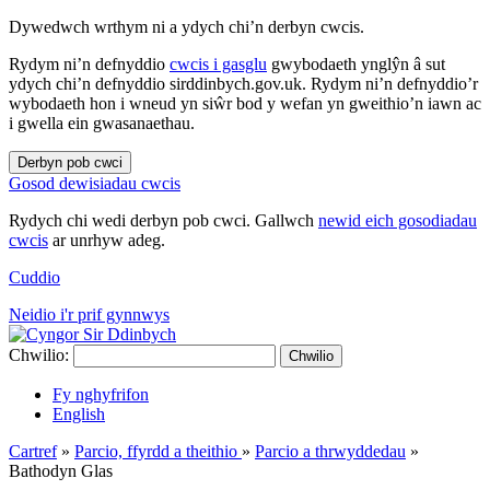
Dywedwch wrthym ni a ydych chi’n derbyn cwcis.
Rydym ni’n defnyddio
cwcis i gasglu
gwybodaeth ynglŷn â sut
ydych chi’n defnyddio sirddinbych.gov.uk. Rydym ni’n defnyddio’r
wybodaeth hon i wneud yn siŵr bod y wefan yn gweithio’n iawn ac
i gwella ein gwasanaethau.
Derbyn pob cwci
Gosod dewisiadau cwcis
Rydych chi wedi derbyn pob cwci. Gallwch
newid eich gosodiadau
cwcis
ar unrhyw adeg.
Cuddio
Neidio i'r prif gynnwys
Chwilio:
Chwilio
Fy nghyfrifon
English
Cartref
»
Parcio, ffyrdd a theithio
»
Parcio a thrwyddedau
»
Bathodyn Glas