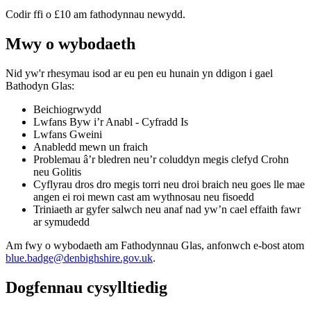
Codir ffi o £10 am fathodynnau newydd.
Mwy o wybodaeth
Nid yw'r rhesymau isod ar eu pen eu hunain yn ddigon i gael
Bathodyn Glas:
Beichiogrwydd
Lwfans Byw i’r Anabl - Cyfradd Is
Lwfans Gweini
Anabledd mewn un fraich
Problemau â’r bledren neu’r coluddyn megis clefyd Crohn
neu Golitis
Cyflyrau dros dro megis torri neu droi braich neu goes lle mae
angen ei roi mewn cast am wythnosau neu fisoedd
Triniaeth ar gyfer salwch neu anaf nad yw’n cael effaith fawr
ar symudedd
Am fwy o wybodaeth am Fathodynnau Glas, anfonwch e-bost atom
blue.badge@denbighshire.gov.uk
.
Dogfennau cysylltiedig