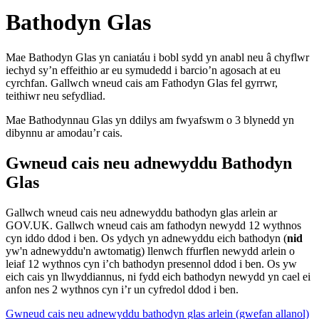
Bathodyn Glas
Mae Bathodyn Glas yn caniatáu i bobl sydd yn anabl neu â chyflwr
iechyd sy’n effeithio ar eu symudedd i barcio’n agosach at eu
cyrchfan. Gallwch wneud cais am Fathodyn Glas fel gyrrwr,
teithiwr neu sefydliad.
Mae Bathodynnau Glas yn ddilys am fwyafswm o 3 blynedd yn
dibynnu ar amodau’r cais.
Gwneud cais neu adnewyddu Bathodyn
Glas
Gallwch wneud cais neu adnewyddu bathodyn glas arlein ar
GOV.UK. Gallwch wneud cais am fathodyn newydd 12 wythnos
cyn iddo ddod i ben. Os ydych yn adnewyddu eich bathodyn (
nid
yw'n adnewyddu'n awtomatig) llenwch ffurflen newydd arlein o
leiaf 12 wythnos cyn i’ch bathodyn presennol ddod i ben. Os yw
eich cais yn llwyddiannus, ni fydd eich bathodyn newydd yn cael ei
anfon nes 2 wythnos cyn i’r un cyfredol ddod i ben.
Gwneud cais neu adnewyddu bathodyn glas arlein (gwefan allanol)