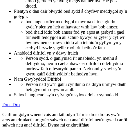
arno i gerdded ychydig megis hanner hyd cae pêl-
droed.
Plentyn o dan dair blwydd oed sydd â chyflwr meddygol sy’n
golygu:
bod angen offer meddygol mawr na ellir ei gludo
gyda’r plentyn heb anhawster wrth law bob amser.
bod rhaid iddo bob amser fod yn agos at gerbyd i gael
triniaeth feddygol a all achub bywyd ar gyfer y cyflwr
hwnnw neu er mwyn iddo allu teithio’n gyflym yn y
cerbyd i rywle y gellir rhoi triniaeth o’r fath.
Anabledd difrifol yn y ddwy fraich
Person sydd, o ganlyniad i’r anabledd, yn methu â
defnyddio, neu’n cael anhawster difrifol i ddefnyddio
unrhyw fath o fesurydd parcio. Neb ond y sawl sy’n
gyrru gaiff ddefnyddio’r bathodyn hwn.
Nam Gwybyddol Difrifol
Person nad yw’n gallu cynllunio na dilyn unrhyw daith
heb gymorth rhywun arall.
Salwch angheuol sy'n cyfyngu'n sylweddol ar symudedd
Dros Dro
Caiff unigolyn wneud cais am fathodyn 12 mis dros dro os yw’n
aros am driniaeth ar gyfer salwch neu anaf difrifol neu'n gwella ar ôl
salwch neu anaf difrifol. Dyma rai enghreifftiau: