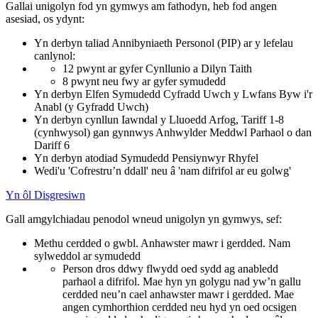
Gallai unigolyn fod yn gymwys am fathodyn, heb fod angen
asesiad, os ydynt:
Yn derbyn taliad Annibyniaeth Personol (PIP) ar y lefelau
canlynol:
12 pwynt ar gyfer Cynllunio a Dilyn Taith
8 pwynt neu fwy ar gyfer symudedd
Yn derbyn Elfen Symudedd Cyfradd Uwch y Lwfans Byw i'r
Anabl (y Gyfradd Uwch)
Yn derbyn cynllun Iawndal y Lluoedd Arfog, Tariff 1-8
(cynhwysol) gan gynnwys Anhwylder Meddwl Parhaol o dan
Dariff 6
Yn derbyn atodiad Symudedd Pensiynwyr Rhyfel
Wedi'u 'Cofrestru’n ddall' neu â 'nam difrifol ar eu golwg'
Yn ôl Disgresiwn
Gall amgylchiadau penodol wneud unigolyn yn gymwys, sef:
Methu cerdded o gwbl. Anhawster mawr i gerdded. Nam
sylweddol ar symudedd
Person dros ddwy flwydd oed sydd ag anabledd
parhaol a difrifol. Mae hyn yn golygu nad yw’n gallu
cerdded neu’n cael anhawster mawr i gerdded. Mae
angen cymhorthion cerdded neu hyd yn oed ocsigen