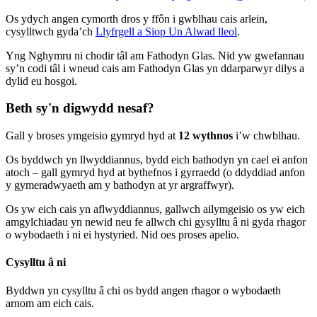
Os ydych angen cymorth dros y ffôn i gwblhau cais arlein,
cysylltwch gyda’ch
Llyfrgell a Siop Un Alwad lleol
.
Yng Nghymru ni chodir tâl am Fathodyn Glas. Nid yw gwefannau
sy’n codi tâl i wneud cais am Fathodyn Glas yn ddarparwyr dilys a
dylid eu hosgoi.
Beth sy'n digwydd nesaf?
Gall y broses ymgeisio gymryd hyd at
12 wythnos
i’w chwblhau.
Os byddwch yn llwyddiannus, bydd eich bathodyn yn cael ei anfon
atoch – gall gymryd hyd at bythefnos i gyrraedd (o ddyddiad anfon
y gymeradwyaeth am y bathodyn at yr argraffwyr).
Os yw eich cais yn aflwyddiannus, gallwch ailymgeisio os yw eich
amgylchiadau yn newid neu fe allwch chi gysylltu â ni gyda rhagor
o wybodaeth i ni ei hystyried. Nid oes proses apelio.
Cysylltu â ni
Byddwn yn cysylltu â chi os bydd angen rhagor o wybodaeth
arnom am eich cais.