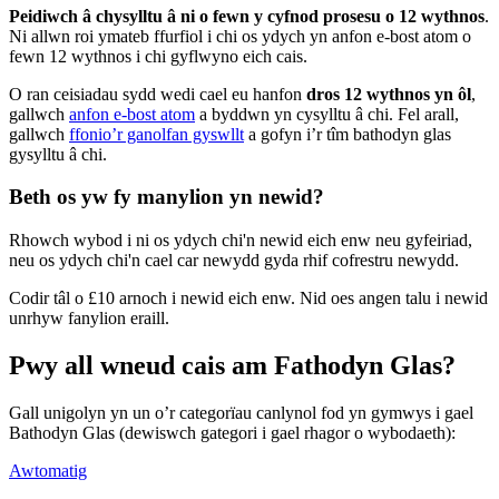
Peidiwch â chysylltu â ni o fewn y cyfnod prosesu o 12 wythnos
.
Ni allwn roi ymateb ffurfiol i chi os ydych yn anfon e-bost atom o
fewn 12 wythnos i chi gyflwyno eich cais.
O ran ceisiadau sydd wedi cael eu hanfon
dros 12 wythnos yn ôl
,
gallwch
anfon e-bost atom
a byddwn yn cysylltu â chi. Fel arall,
gallwch
ffonio’r ganolfan gyswllt
a gofyn i’r tîm bathodyn glas
gysylltu â chi.
Beth os yw fy manylion yn newid?
Rhowch wybod i ni os ydych chi'n newid eich enw neu gyfeiriad,
neu os ydych chi'n cael car newydd gyda rhif cofrestru newydd.
Codir tâl o £10 arnoch i newid eich enw. Nid oes angen talu i newid
unrhyw fanylion eraill.
Pwy all wneud cais am Fathodyn Glas?
Gall unigolyn yn un o’r categorïau canlynol fod yn gymwys i gael
Bathodyn Glas (dewiswch gategori i gael rhagor o wybodaeth):
Awtomatig