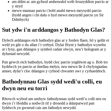
am ddim ac am gyfnod amhenodol wrth fesuryddion parcio ar
y stryd
mewn mannau parcio i bobl anabl mewn meysydd parcio
(bydd angen i chi dalu o hyd mewn meysydd parcio yn Sir
Ddinbych)
Sut ydw i'n arddangos y Bathodyn Glas?
Dylech arddangos eich bathodyn glas ar y forden flaen, fel y gellir ei
weld yn glir o du allan i’r cerbyd. Dylai ffrynt y bathodyn wynebu
at i fyny, gan ddangos y symbol cadair olwyn, neu’r hologram ar y
dyluniad newydd.
Pan gewch eich bathodyn, bydd cloc parcio ynghlwm ag o. Bob tro
byddwch yn parcio ar linellau melyn, neu mewn lle â chyfyngiadau
amser, dylai’r cloc ddangos y cyfnod chwarter awr y cyrhaeddoch.
Bathodynnau Glas sydd wedi'u colli, eu
dwyn neu eu torri
Rhowch wybod am unrhyw fathodynnau sydd wedi’u colli neu eu
dwyn i’r Heddlu a nodwch rif y drosedd a ddarparwyd pan
fyddwch yn gwneud cais am fathodyn newydd.