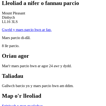
Lleoliad a nifer o fannau parcio
Mount Pleasant
Dinbych
LL16 3LS
Gweld y maes parcio hwn ar fap.
Maes parcio di-dâl.
8 lle parcio.
Oriau agor
Mae'r maes parcio hwn ar agor 24 awr y dydd.
Taliadau
Gallwch barcio yn y maes parcio hwn am ddim.
Map o'r lleoliad
Sgipiwch y map gweladwy
.