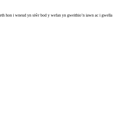
th hon i wneud yn siŵr bod y wefan yn gweithio’n iawn ac i gwella