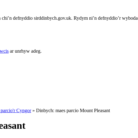
chi’n defnyddio sirddinbych.gov.uk. Rydym ni’n defnyddio’r wybodae
cwcis
ar unrhyw adeg.
parcio'r Cyngor
»
Dinbych: maes parcio Mount Pleasant
easant