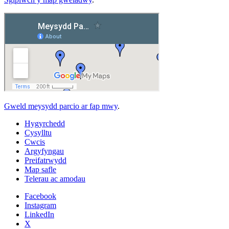
Gweld meysydd parcio ar fap mwy
.
Hygyrchedd
Cysylltu
Cwcis
Argyfyngau
Preifatrwydd
Map safle
Telerau ac amodau
Facebook
Instagram
LinkedIn
X