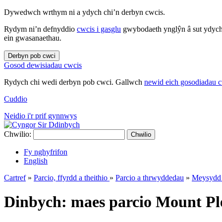
Dywedwch wrthym ni a ydych chi’n derbyn cwcis.
Rydym ni’n defnyddio
cwcis i gasglu
gwybodaeth ynglŷn â sut ydych 
ein gwasanaethau.
Derbyn pob cwci
Gosod dewisiadau cwcis
Rydych chi wedi derbyn pob cwci. Gallwch
newid eich gosodiadau 
Cuddio
Neidio i'r prif gynnwys
Chwilio:
Chwilio
Fy nghyfrifon
English
Cartref
»
Parcio, ffyrdd a theithio
»
Parcio a thrwyddedau
»
Meysydd 
Dinbych: maes parcio Mount Pl