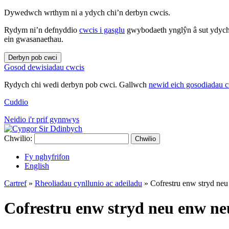
Dywedwch wrthym ni a ydych chi’n derbyn cwcis.
Rydym ni’n defnyddio
cwcis i gasglu
gwybodaeth ynglŷn â sut ydych 
ein gwasanaethau.
Derbyn pob cwci
Gosod dewisiadau cwcis
Rydych chi wedi derbyn pob cwci. Gallwch
newid eich gosodiadau 
Cuddio
Neidio i'r prif gynnwys
Chwilio:
Chwilio
Fy nghyfrifon
English
Cartref
»
Rheoliadau cynllunio ac adeiladu
»
Cofrestru enw stryd neu 
Cofrestru enw stryd neu enw neu