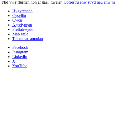
Nid yw'r ffurflen hon ar gael, gweler:
Cofrestru enw stryd neu enw ne
Hygyrchedd
Cysylltu
Cwcis
Argyfyngau
Preifatrwydd
Map safle
Telerau ac amodau
Facebook
Instagram
LinkedIn
X
YouTube