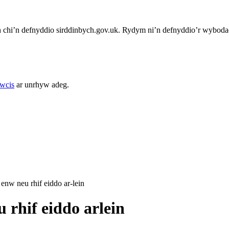
chi’n defnyddio sirddinbych.gov.uk. Rydym ni’n defnyddio’r wybodae
cwcis
ar unrhyw adeg.
enw neu rhif eiddo ar-lein
 rhif eiddo arlein