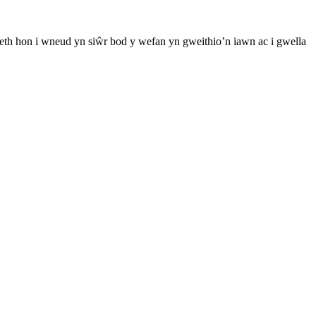
th hon i wneud yn siŵr bod y wefan yn gweithio’n iawn ac i gwella