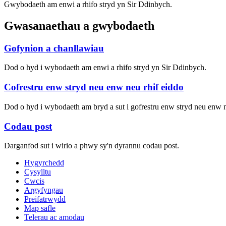
Gwybodaeth am enwi a rhifo stryd yn Sir Ddinbych.
Gwasanaethau a gwybodaeth
Gofynion a chanllawiau
Dod o hyd i wybodaeth am enwi a rhifo stryd yn Sir Ddinbych.
Cofrestru enw stryd neu enw neu rhif eiddo
Dod o hyd i wybodaeth am bryd a sut i gofrestru enw stryd neu enw n
Codau post
Darganfod sut i wirio a phwy sy'n dyrannu codau post.
Hygyrchedd
Cysylltu
Cwcis
Argyfyngau
Preifatrwydd
Map safle
Telerau ac amodau