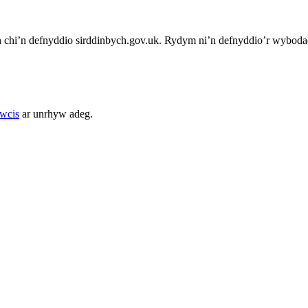
chi’n defnyddio sirddinbych.gov.uk. Rydym ni’n defnyddio’r wybodae
cwcis
ar unrhyw adeg.