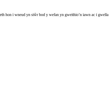
th hon i wneud yn siŵr bod y wefan yn gweithio’n iawn ac i gwella