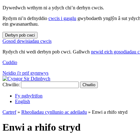
Dywedwch wrthym ni a ydych chi’n derbyn cwcis.
Rydym ni’n defnyddio
cwcis i gasglu
gwybodaeth ynglŷn â sut ydych 
ein gwasanaethau.
Derbyn pob cwci
Gosod dewisiadau cwcis
Rydych chi wedi derbyn pob cwci. Gallwch
newid eich gosodiadau 
Cuddio
Neidio i'r prif gynnwys
Chwilio:
Chwilio
Fy nghyfrifon
English
Cartref
»
Rheoliadau cynllunio ac adeiladu
»
Enwi a rhifo stryd
Enwi a rhifo stryd