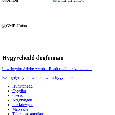
Hygyrchedd dogfennau
Lawrlwytho Adobe Acrobat Reader oddi ar Adobe.com
.
Beth rydym yn ei wneud i wella hygyrchedd
.
Hygyrchedd
Cysylltu
Cwcis
Argyfyngau
Preifatrwydd
Map safle
Telerau ac amodau