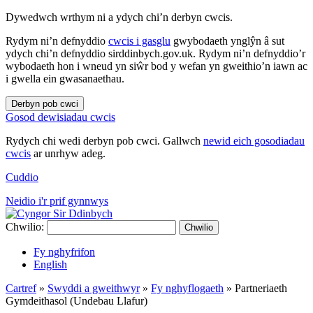
Dywedwch wrthym ni a ydych chi’n derbyn cwcis.
Rydym ni’n defnyddio
cwcis i gasglu
gwybodaeth ynglŷn â sut
ydych chi’n defnyddio sirddinbych.gov.uk. Rydym ni’n defnyddio’r
wybodaeth hon i wneud yn siŵr bod y wefan yn gweithio’n iawn ac
i gwella ein gwasanaethau.
Derbyn pob cwci
Gosod dewisiadau cwcis
Rydych chi wedi derbyn pob cwci. Gallwch
newid eich gosodiadau
cwcis
ar unrhyw adeg.
Cuddio
Neidio i'r prif gynnwys
Chwilio:
Chwilio
Fy nghyfrifon
English
Cartref
»
Swyddi a gweithwyr
»
Fy nghyflogaeth
»
Partneriaeth
Gymdeithasol (Undebau Llafur)