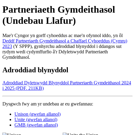
Partneriaeth Gymdeithasol
(Undebau Llafur)
Mae'r Cyngor yn gorff cyhoeddus ac mae'n ofynnol iddo, yn ôl
Deddf Partneriaeth Gymdeithasol a Chaffael Cyhoeddus (Cymru)
2023
(Y SPPP), gynhyrchu adroddiad blynyddol i ddangos sut
rydym wedi cydymffurfio â'r Ddyletswydd Partneriaeth
Gymdeithasol.
Adroddiad blynyddol
Adroddiad Dyletswydd Blynyddol Partneriaeth Gymdeithasol 2024
i 2025 (PDF. 211KB)
Dysgwch fwy am yr undebau ar eu gwefannau:
Unison (gwefan allanol)
Unite (gwefan allanol)
GMB (gwefan allanol)