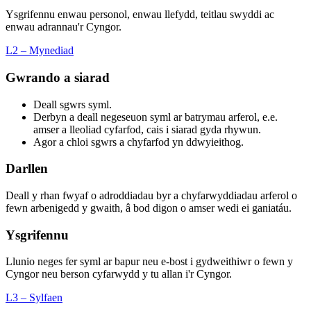
Ysgrifennu enwau personol, enwau llefydd, teitlau swyddi ac
enwau adrannau'r Cyngor.
L2 – Mynediad
Gwrando a siarad
Deall sgwrs syml.
Derbyn a deall negeseuon syml ar batrymau arferol, e.e.
amser a lleoliad cyfarfod, cais i siarad gyda rhywun.
Agor a chloi sgwrs a chyfarfod yn ddwyieithog.
Darllen
Deall y rhan fwyaf o adroddiadau byr a chyfarwyddiadau arferol o
fewn arbenigedd y gwaith, â bod digon o amser wedi ei ganiatáu.
Ysgrifennu
Llunio neges fer syml ar bapur neu e-bost i gydweithiwr o fewn y
Cyngor neu berson cyfarwydd y tu allan i'r Cyngor.
L3 – Sylfaen