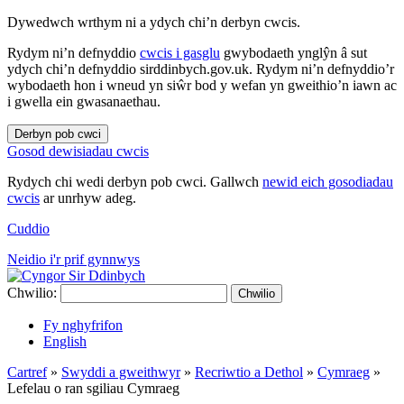
Dywedwch wrthym ni a ydych chi’n derbyn cwcis.
Rydym ni’n defnyddio
cwcis i gasglu
gwybodaeth ynglŷn â sut
ydych chi’n defnyddio sirddinbych.gov.uk. Rydym ni’n defnyddio’r
wybodaeth hon i wneud yn siŵr bod y wefan yn gweithio’n iawn ac
i gwella ein gwasanaethau.
Derbyn pob cwci
Gosod dewisiadau cwcis
Rydych chi wedi derbyn pob cwci. Gallwch
newid eich gosodiadau
cwcis
ar unrhyw adeg.
Cuddio
Neidio i'r prif gynnwys
Chwilio:
Chwilio
Fy nghyfrifon
English
Cartref
»
Swyddi a gweithwyr
»
Recriwtio a Dethol
»
Cymraeg
»
Lefelau o ran sgiliau Cymraeg