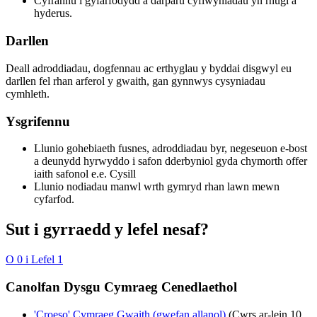
Cyfrannu i gyfarfodydd a darparu cyflwyniadau yn rhugl a
hyderus.
Darllen
Deall adroddiadau, dogfennau ac erthyglau y byddai disgwyl eu
darllen fel rhan arferol y gwaith, gan gynnwys cysyniadau
cymhleth.
Ysgrifennu
Llunio gohebiaeth fusnes, adroddiadau byr, negeseuon e-bost
a deunydd hyrwyddo i safon dderbyniol gyda chymorth offer
iaith safonol e.e. Cysill
Llunio nodiadau manwl wrth gymryd rhan lawn mewn
cyfarfod.
Sut i gyrraedd y lefel nesaf?
O 0 i Lefel 1
Canolfan Dysgu Cymraeg Cenedlaethol
'Croeso' Cymraeg Gwaith (gwefan allanol)
(Cwrs ar-lein 10