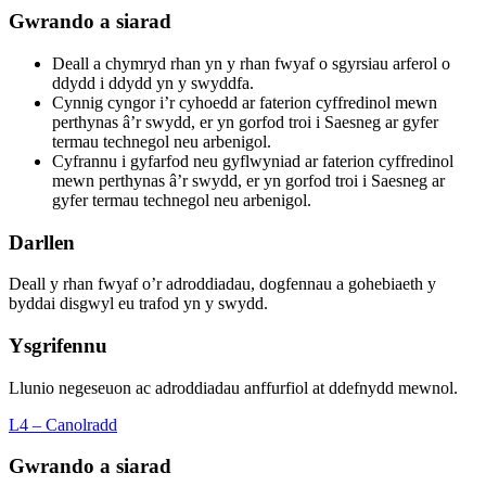
Gwrando a siarad
Deall a chymryd rhan yn y rhan fwyaf o sgyrsiau arferol o
ddydd i ddydd yn y swyddfa.
Cynnig cyngor i’r cyhoedd ar faterion cyffredinol mewn
perthynas â’r swydd, er yn gorfod troi i Saesneg ar gyfer
termau technegol neu arbenigol.
Cyfrannu i gyfarfod neu gyflwyniad ar faterion cyffredinol
mewn perthynas â’r swydd, er yn gorfod troi i Saesneg ar
gyfer termau technegol neu arbenigol.
Darllen
Deall y rhan fwyaf o’r adroddiadau, dogfennau a gohebiaeth y
byddai disgwyl eu trafod yn y swydd.
Ysgrifennu
Llunio negeseuon ac adroddiadau anffurfiol at ddefnydd mewnol.
L4 – Canolradd
Gwrando a siarad