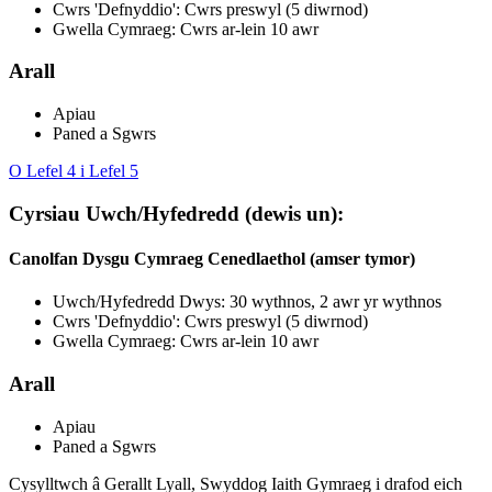
Cwrs 'Defnyddio': Cwrs preswyl (5 diwrnod)
Gwella Cymraeg: Cwrs ar-lein 10 awr
Arall
Apiau
Paned a Sgwrs
O Lefel 4 i Lefel 5
Cyrsiau Uwch/Hyfedredd (dewis un):
Canolfan Dysgu Cymraeg Cenedlaethol (amser tymor)
Uwch/Hyfedredd Dwys: 30 wythnos, 2 awr yr wythnos
Cwrs 'Defnyddio': Cwrs preswyl (5 diwrnod)
Gwella Cymraeg: Cwrs ar-lein 10 awr
Arall
Apiau
Paned a Sgwrs
Cysylltwch â Gerallt Lyall, Swyddog Iaith Gymraeg i drafod eich