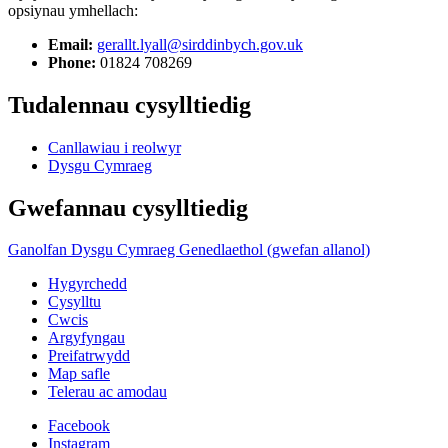
opsiynau ymhellach:
Email:
gerallt.lyall@sirddinbych.gov.uk
Phone:
01824 708269
Tudalennau cysylltiedig
Canllawiau i reolwyr
Dysgu Cymraeg
Gwefannau cysylltiedig
Ganolfan Dysgu Cymraeg Genedlaethol (gwefan allanol)
Hygyrchedd
Cysylltu
Cwcis
Argyfyngau
Preifatrwydd
Map safle
Telerau ac amodau
Facebook
Instagram