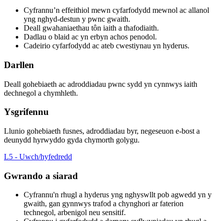
Cyfrannu’n effeithiol mewn cyfarfodydd mewnol ac allanol
yng nghyd-destun y pwnc gwaith.
Deall gwahaniaethau tôn iaith a thafodiaith.
Dadlau o blaid ac yn erbyn achos penodol.
Cadeirio cyfarfodydd ac ateb cwestiynau yn hyderus.
Darllen
Deall gohebiaeth ac adroddiadau pwnc sydd yn cynnwys iaith
dechnegol a chymhleth.
Ysgrifennu
Llunio gohebiaeth fusnes, adroddiadau byr, negeseuon e-bost a
deunydd hyrwyddo gyda chymorth golygu.
L5 - Uwch/hyfedredd
Gwrando a siarad
Cyfrannu'n rhugl a hyderus yng nghyswllt pob agwedd yn y
gwaith, gan gynnwys trafod a chynghori ar faterion
technegol, arbenigol neu sensitif.