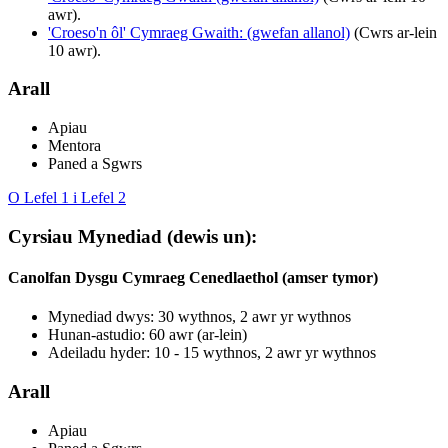
awr).
'Croeso'n ôl' Cymraeg Gwaith: (gwefan allanol)
(Cwrs ar-lein
10 awr).
Arall
Apiau
Mentora
Paned a Sgwrs
O Lefel 1 i Lefel 2
Cyrsiau Mynediad (dewis un):
Canolfan Dysgu Cymraeg Cenedlaethol (amser tymor)
Mynediad dwys: 30 wythnos, 2 awr yr wythnos
Hunan-astudio: 60 awr (ar-lein)
Adeiladu hyder: 10 - 15 wythnos, 2 awr yr wythnos
Arall
Apiau