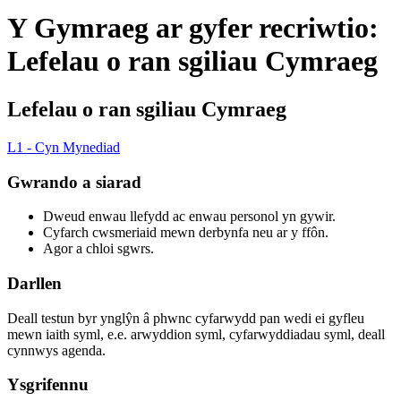
Y Gymraeg ar gyfer recriwtio:
Lefelau o ran sgiliau Cymraeg
Lefelau o ran sgiliau Cymraeg
L1 - Cyn Mynediad
Gwrando a siarad
Dweud enwau llefydd ac enwau personol yn gywir.
Cyfarch cwsmeriaid mewn derbynfa neu ar y ffôn.
Agor a chloi sgwrs.
Darllen
Deall testun byr ynglŷn â phwnc cyfarwydd pan wedi ei gyfleu
mewn iaith syml, e.e. arwyddion syml, cyfarwyddiadau syml, deall
cynnwys agenda.
Ysgrifennu