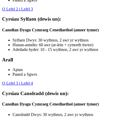
Paned a Sgwrs
O Lefel 2 i Lefel 3
Cyrsiau Sylfaen (dewis un):
Canolfan Dysgu Cymraeg Cenedlaethol (amser tymor)
Sylfaen Dwys: 30 wythnos, 2 awr yr wythnos
Hunan-astudio: 60 awr (ar-lein + cymorth tiwtor)
Adeiladu hyder: 10 - 15 wythnos, 2 awr yr wythnos
Arall
Apiau
Paned a Sgwrs
O Lefel 3 i Lefel 4
Cyrsiau Canolradd (dewis un):
Canolfan Dysgu Cymraeg Cenedlaethol (amser tymor)
Canolradd Dwys: 30 wythnos, 2 awr yr wythnos