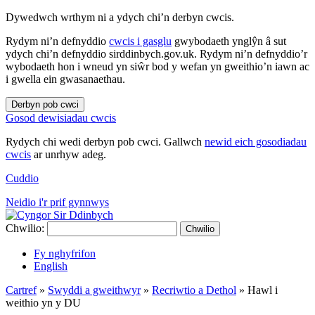
Dywedwch wrthym ni a ydych chi’n derbyn cwcis.
Rydym ni’n defnyddio
cwcis i gasglu
gwybodaeth ynglŷn â sut
ydych chi’n defnyddio sirddinbych.gov.uk. Rydym ni’n defnyddio’r
wybodaeth hon i wneud yn siŵr bod y wefan yn gweithio’n iawn ac
i gwella ein gwasanaethau.
Derbyn pob cwci
Gosod dewisiadau cwcis
Rydych chi wedi derbyn pob cwci. Gallwch
newid eich gosodiadau
cwcis
ar unrhyw adeg.
Cuddio
Neidio i'r prif gynnwys
Chwilio:
Chwilio
Fy nghyfrifon
English
Cartref
»
Swyddi a gweithwyr
»
Recriwtio a Dethol
»
Hawl i
weithio yn y DU