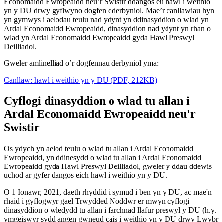
Economaidd Ewropeaidd neu’r Swistir ddangos eu hawl i weithio
yn y DU drwy gyflwyno dogfen dderbyniol. Mae’r canllawiau hyn
yn gymwys i aelodau teulu nad ydynt yn ddinasyddion o wlad yn
Ardal Economaidd Ewropeaidd, dinasyddion nad ydynt yn rhan o
wlad yn Ardal Economaidd Ewropeaidd gyda Hawl Preswyl
Deilliadol.
Gweler amlinelliad o’r dogfennau derbyniol yma:
Canllaw: hawl i weithio yn y DU (PDF, 212KB)
Cyflogi dinasyddion o wlad tu allan i
Ardal Economaidd Ewropeaidd neu'r
Swistir
Os ydych yn aelod teulu o wlad tu allan i Ardal Economaidd
Ewropeaidd, yn ddinesydd o wlad tu allan i Ardal Economaidd
Ewropeaidd gyda Hawl Preswyl Deilliadol, gweler y ddau ddewis
uchod ar gyfer dangos eich hawl i weithio yn y DU.
O 1 Ionawr, 2021, daeth rhyddid i symud i ben yn y DU, ac mae'n
rhaid i gyflogwyr gael Trwydded Noddwr er mwyn cyflogi
dinasyddion o wledydd tu allan i farchnad llafur preswyl y DU (h.y.
ymgeiswyr sydd angen gwneud cais i weithio yn y DU drwy Lwybr