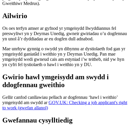
Gweithiwr Medrus).
Ailwirio
Os oes terfyn amser ar gyfnod yr ymgeisydd llwyddiannus fel
preswyliwr yn y Deyrnas Unedig, gwneir gwiriadau o’u dogfennau
yn unol â’r dyddiadau ar eu dogfen dull adnabod.
Mae unrhyw gynnig o swydd yn dibynnu ar dystiolaeth fod gan yr
ymgeisydd ganiatâd i weithio yn y Deyrnas Unedig. Pan mae
ymgeisydd wedi gwneud cais am estyniad i’w teitheb, nid yw hyn
yn cyfri fel tystiolaeth o hawl i weithio yn y DU.
Gwirio hawl ymgeisydd am swydd i
ddogfennau gweithio
Gellir canfod canllawiau pellach ar dogfennau ‘hawl i weithio’
ymgeisydd am swydd ar
GOV.UK: Checking a job applicant's right
to work (gwefan allanol)
Gwefannau cysylltiedig