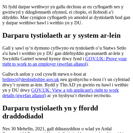
Ni fydd darpar weithwyr yn gallu dechrau ar eu cyflogaeth nes y
gwiriwyd y ddogfennaeth ofynnol, ei chopïo, ei llofnodi a’i
ddyddio. Mae cynigion cyflogaeth yn amodol ar dystiolaeth bod gan
y darpar weithiwr hawl i weithio yn y DU.
Darparu tystiolaeth ar y system ar-lein
Gall y sawl sy’n dymuno cyflwyno eu tystiolaeth o’u Statws Setlo
a'u hawl i weithio yn y DU gan ddefnyddio gwasanaeth ar-lein y
Swyddfa Gartref wneud hynny drwy fynd i
GOV.UK: Prove your
right to work to an employer (gwefan allanol)
.
Gallwch anfon y cod cyswllt mewn e-bost at
hrdirect@denbighshire.gov.uk
neu gynhyrchu e-bost i’r un cyfeiriad
drwy’r system ar-lein. Bydd y Tîm AD yn gwirio eu hawl i weithio
yn y DU drwy
GOV.UK: View a job applicant's right to work
details (gwefan allanol)
ac yn hysbysu’r rheolwr recriwtio.
Darparu tystiolaeth yn y ffordd
draddodiadol
Nes 30 Mehefin, 2021, gall ddinasyddion o wlad yn Ardal