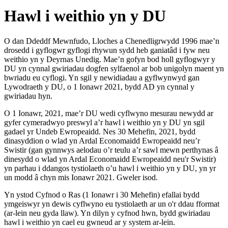
Hawl i weithio yn y DU
O dan Ddeddf Mewnfudo, Lloches a Chenedligrwydd 1996 mae’n
drosedd i gyflogwr gyflogi rhywun sydd heb ganiatâd i fyw neu
weithio yn y Deyrnas Unedig. Mae’n gofyn bod holl gyflogwyr y
DU yn cynnal gwiriadau dogfen sylfaenol ar bob unigolyn maent yn
bwriadu eu cyflogi. Yn sgil y newidiadau a gyflwynwyd gan
Lywodraeth y DU, o 1 Ionawr 2021, bydd AD yn cynnal y
gwiriadau hyn.
O 1 Ionawr, 2021, mae’r DU wedi cyflwyno mesurau newydd ar
gyfer cymeradwyo preswyl a’r hawl i weithio yn y DU yn sgil
gadael yr Undeb Ewropeaidd. Nes 30 Mehefin, 2021, bydd
dinasyddion o wlad yn Ardal Economaidd Ewropeaidd neu’r
Swistir (gan gynnwys aelodau o’r teulu a’r sawl mewn perthynas â
dinesydd o wlad yn Ardal Economaidd Ewropeaidd neu'r Swistir)
yn parhau i ddangos tystiolaeth o’u hawl i weithio yn y DU, yn yr
un modd â chyn mis Ionawr 2021. Gweler isod.
Yn ystod Cyfnod o Ras (1 Ionawr i 30 Mehefin) efallai bydd
ymgeiswyr yn dewis cyflwyno eu tystiolaeth ar un o'r ddau fformat
(ar-lein neu gyda llaw). Yn dilyn y cyfnod hwn, bydd gwiriadau
hawl i weithio yn cael eu gwneud ar y system ar-lein.