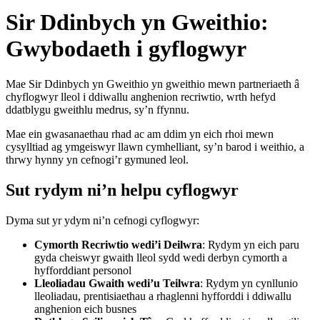
Sir Ddinbych yn Gweithio:
Gwybodaeth i gyflogwyr
Mae Sir Ddinbych yn Gweithio yn gweithio mewn partneriaeth â
chyflogwyr lleol i ddiwallu anghenion recriwtio, wrth hefyd
ddatblygu gweithlu medrus, sy’n ffynnu.
Mae ein gwasanaethau rhad ac am ddim yn eich rhoi mewn
cysylltiad ag ymgeiswyr llawn cymhelliant, sy’n barod i weithio, a
thrwy hynny yn cefnogi’r gymuned leol.
Sut rydym ni’n helpu cyflogwyr
Dyma sut yr ydym ni’n cefnogi cyflogwyr:
Cymorth Recriwtio wedi’i Deilwra
: Rydym yn eich paru
gyda cheiswyr gwaith lleol sydd wedi derbyn cymorth a
hyfforddiant personol
Lleoliadau Gwaith wedi’u Teilwra
: Rydym yn cynllunio
lleoliadau, prentisiaethau a rhaglenni hyfforddi i ddiwallu
anghenion eich busnes