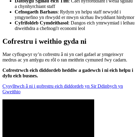
Datblygu Sgiliau eich Tîm
: Cael hyfforddiant i wella sgiliau
a chynhyrchiant staff
Cefnogaeth Barhaus
: Rydym yn helpu staff newydd i
ymgynefino yn rhwydd er mwyn sicrhau llwyddiant hirdymor
Cyfrifoldeb Cymdeithasol
: Dangos eich ymrwymiad i leihau
diweithdra a chefnogi'r economi leol
Cofrestru i weithio gyda ni
Mae cyflogwyr sy’n cofrestru â ni yn cael gafael ar ymgeiswyr
medrus ac yn amlygu eu rôl o ran meithrin cymuned fwy cadarn.
Cofrestrwch eich diddordeb heddiw a gadewch i ni eich helpu i
dyfu eich busnes.
Cysylltwch â ni i gofrestru eich diddordeb yn Sir Ddinbych yn
Gweithio