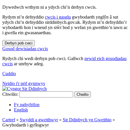
Dywedwch wrthym ni a ydych chi’n derbyn cwcis.
Rydym ni’n defnyddio
cwcis i gasglu
gwybodaeth ynglŷn â sut
ydych chi’n defnyddio sirddinbych.gov.uk. Rydym ni’n defnyddio’r
wybodaeth hon i wneud yn siŵr bod y wefan yn gweithio’n iawn ac
i gwella ein gwasanaethau.
Derbyn pob cwci
Gosod dewisiadau cwcis
Rydych chi wedi derbyn pob cwci. Gallwch
newid eich gosodiadau
cwcis
ar unrhyw adeg.
Cuddio
Neidio i'r prif gynnwys
Chwilio:
Chwilio
Fy nghyfrifon
English
Cartref
»
Swyddi a gweithwyr
»
Sir Ddinbych yn Gweithio
»
Gwybodaeth i gyflogwyr