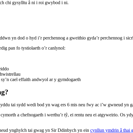
 chi gysylltu â ni i roi gwybod i ni.
ddwn yn dod o hyd i’r perchennog a gweithio gyda’r perchennog i sicrh
g pan fo tystiolaeth o’r canlynol:
eiddo
hwistrellau
c sy’n cael effaith andwyol ar y gymdogaeth
ag?
du tai sydd wedi bod yn wag ers 6 mis neu fwy ac i’w gwneud yn gar
morth a chefnogaeth i werthu’r tŷ, ei rentu neu ei atgyweirio. Os ydy
neud ynghylch tai gwag yn Sir Ddinbych yn ein
cynllun ymdrin â thai