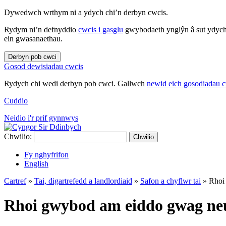
Dywedwch wrthym ni a ydych chi’n derbyn cwcis.
Rydym ni’n defnyddio
cwcis i gasglu
gwybodaeth ynglŷn â sut ydych 
ein gwasanaethau.
Derbyn pob cwci
Gosod dewisiadau cwcis
Rydych chi wedi derbyn pob cwci. Gallwch
newid eich gosodiadau 
Cuddio
Neidio i'r prif gynnwys
Chwilio:
Chwilio
Fy nghyfrifon
English
Cartref
»
Tai, digartrefedd a landlordiaid
»
Safon a chyflwr tai
»
Rhoi
Rhoi gwybod am eiddo gwag neu