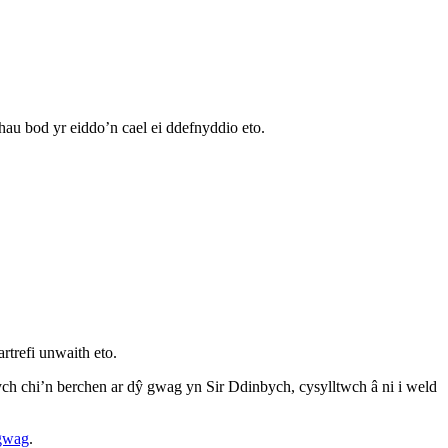
au bod yr eiddo’n cael ei ddefnyddio eto.
trefi unwaith eto.
ch chi’n berchen ar dŷ gwag yn Sir Ddinbych, cysylltwch â ni i weld
 gwag
.