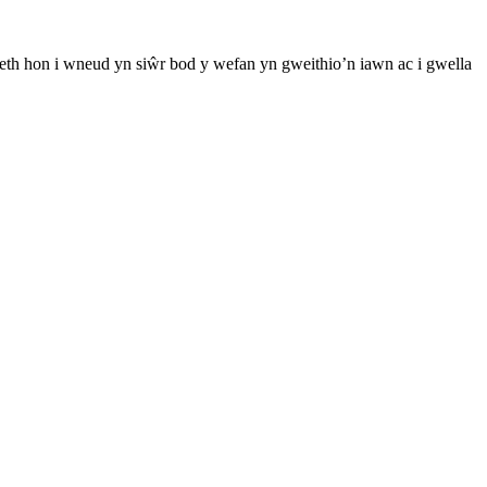
th hon i wneud yn siŵr bod y wefan yn gweithio’n iawn ac i gwella