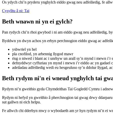
Os ydych chi’n pryderu ynghylch eiddo gwag neu adfeiliedig, fe allwch
Cysylltu â ni: Tai
Beth wnawn ni yn ei gylch?
Pan rydych chi’n rhoi gwybod i ni am eiddo gwag neu adfeiliedig, by
Byddwn yn dwyn achos yn erbyn perchnogion eiddo gwag ac adfeiliedi
ysbwriel yn hel
pla cnofilod, yn arbennig llygod mawr
risg o niwed i blant ac i unrhyw un arall sy’n mynd i mewn i’r 
defnyddwyr cyffuriau yn mynd i mewn i’r eiddo ac yn gadael c
adeiladau adfeiliedig wedi eu hesgeuluso sy’n ddolur llygad, a
Beth rydym ni'n ei wneud ynghylch tai gw
Rydym ni’n gweithio gyda Chymdeithas Tai Gogledd Cymru i adnewyd
Rydym ni hefyd yn gweithio â pherchnogion tai gwag drwy ddarparu cy
sut gallwn ni eich helpu.
Fe allwch chi dderbyn mwy o wybodaeth am yr hyn rydym ni’n ei w