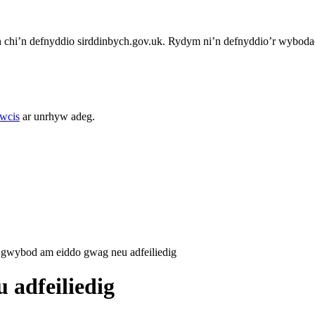
chi’n defnyddio sirddinbych.gov.uk. Rydym ni’n defnyddio’r wybodae
cwcis
ar unrhyw adeg.
 gwybod am eiddo gwag neu adfeiliedig
 adfeiliedig