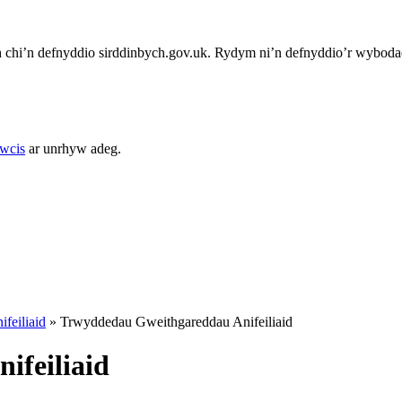
chi’n defnyddio sirddinbych.gov.uk. Rydym ni’n defnyddio’r wybodae
cwcis
ar unrhyw adeg.
feiliaid
»
Trwyddedau Gweithgareddau Anifeiliaid
ifeiliaid