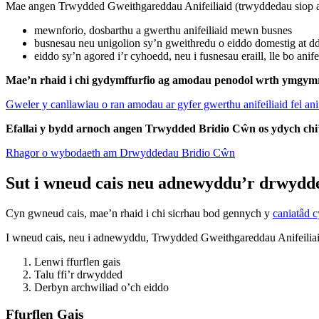
Mae angen Trwydded Gweithgareddau Anifeiliaid (trwyddedau siop ani
mewnforio, dosbarthu a gwerthu anifeiliaid mewn busnes
busnesau neu unigolion sy’n gweithredu o eiddo domestig at d
eiddo sy’n agored i’r cyhoedd, neu i fusnesau eraill, lle bo anife
Mae’n rhaid i chi gydymffurfio ag amodau penodol wrth ymgym
Gweler y canllawiau o ran amodau ar gyfer gwerthu anifeiliaid fel ani
Efallai y bydd arnoch angen Trwydded Bridio Cŵn os ydych chi
Rhagor o wybodaeth am Drwyddedau Bridio Cŵn
Sut i wneud cais neu adnewyddu’r drwydd
Cyn gwneud cais, mae’n rhaid i chi sicrhau bod gennych y
caniatâd c
I wneud cais, neu i adnewyddu, Trwydded Gweithgareddau Anifeiliaid
Lenwi ffurflen gais
Talu ffi’r drwydded
Derbyn archwiliad o’ch eiddo
Ffurflen Gais