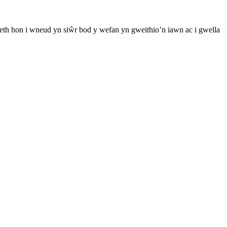
th hon i wneud yn siŵr bod y wefan yn gweithio’n iawn ac i gwella