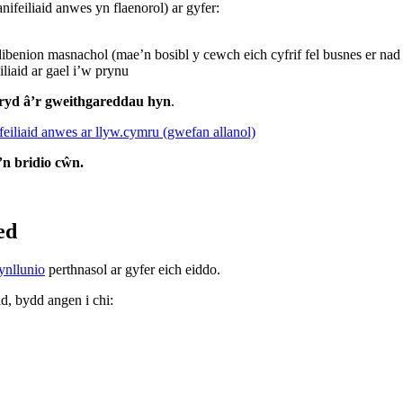
feiliaid anwes yn flaenorol) ar gyfer:
dibenion masnachol (mae’n bosibl y cewch eich cyfrif fel busnes er n
iliaid ar gael i’w prynu
ryd â’r gweithgareddau hyn
.
feiliaid anwes ar llyw.cymru (gwefan allanol)
’n bridio cŵn
.
ed
ynllunio
perthnasol ar gyfer eich eiddo.
, bydd angen i chi: