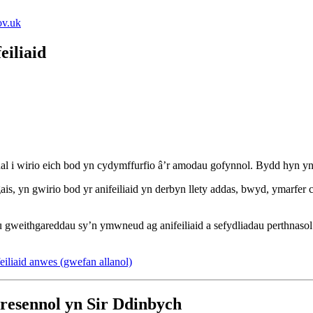
ov.uk
iliaid
 gynnal i wirio eich bod yn cydymffurfio â’r amodau gofynnol. Bydd h
s, yn gwirio bod yr anifeiliaid yn derbyn llety addas, bwyd, ymarfer c
weithgareddau sy’n ymwneud ag anifeiliaid a sefydliadau perthnasol.
eiliaid anwes (gwefan allanol)
resennol yn Sir Ddinbych