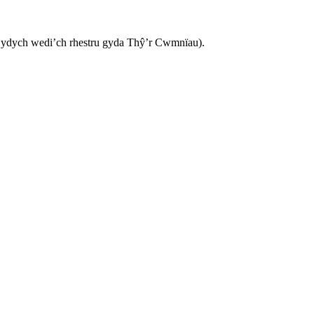
ad ydych wedi’ch rhestru gyda Thŷ’r Cwmnïau).