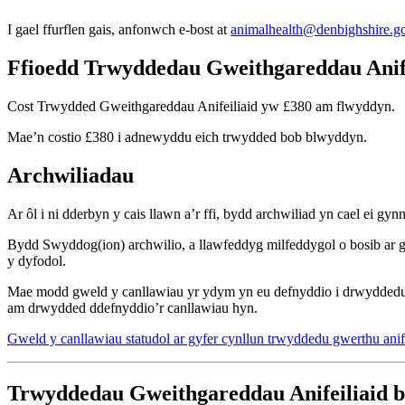
I gael ffurflen gais, anfonwch e-bost at
animalhealth@denbighshire.g
Ffioedd Trwyddedau Gweithgareddau Anife
Cost Trwydded Gweithgareddau Anifeiliaid yw £380 am flwyddyn.
Mae’n costio £380 i adnewyddu eich trwydded bob blwyddyn.
Archwiliadau
Ar ôl i ni dderbyn y cais llawn a’r ffi, bydd archwiliad yn cael ei
Bydd Swyddog(ion) archwilio, a llawfeddyg milfeddygol o bosib ar gai
y dyfodol.
Mae modd gweld y canllawiau yr ydym yn eu defnyddio i drwyddedu g
am drwydded ddefnyddio’r canllawiau hyn.
Gweld y canllawiau statudol ar gyfer cynllun trwyddedu gwerthu anif
Trwyddedau Gweithgareddau Anifeiliaid b