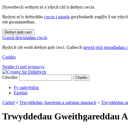
Dywedwch wrthym ni a ydych chi’n derbyn cwcis.
Rydym ni’n defnyddio
cwcis i gasglu
gwybodaeth ynglŷn â sut ydych 
ein gwasanaethau.
Derbyn pob cwci
Gosod dewisiadau cwcis
Rydych chi wedi derbyn pob cwci. Gallwch
newid eich gosodiadau 
Cuddio
Neidio i'r prif gynnwys
Chwilio:
Chwilio
Fy nghyfrifon
English
Cartref
»
Trwyddedau, hawlenni a safonau masnach
»
Trwyddedau ani
Trwyddedau Gweithgareddau An