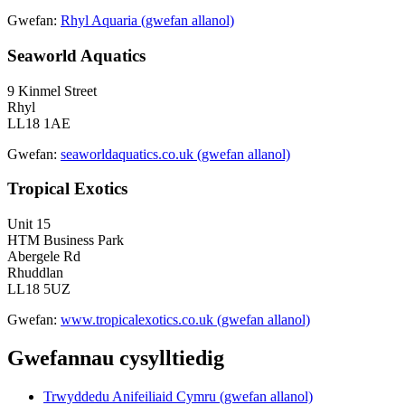
Gwefan:
Rhyl Aquaria (gwefan allanol)
Seaworld Aquatics
9 Kinmel Street
Rhyl
LL18 1AE
Gwefan:
seaworldaquatics.co.uk (gwefan allanol)
Tropical Exotics
Unit 15
HTM Business Park
Abergele Rd
Rhuddlan
LL18 5UZ
Gwefan:
www.tropicalexotics.co.uk (gwefan allanol)
Gwefannau cysylltiedig
Trwyddedu Anifeiliaid Cymru (gwefan allanol)