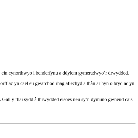
yn yn ein cynorthwyo i benderfynu a ddylem gymeradwyo’r drwydded.
orff ac yn cael eu gwarchod rhag afiechyd a thân ar hyn o bryd ac yn
 Gall y rhai sydd â thrwydded eisoes neu sy’n dymuno gwneud cais