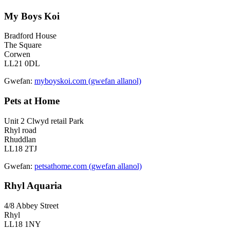
My Boys Koi
Bradford House
The Square
Corwen
LL21 0DL
Gwefan:
myboyskoi.com (gwefan allanol)
Pets at Home
Unit 2 Clwyd retail Park
Rhyl road
Rhuddlan
LL18 2TJ
Gwefan:
petsathome.com (gwefan allanol)
Rhyl Aquaria
4/8 Abbey Street
Rhyl
LL18 1NY