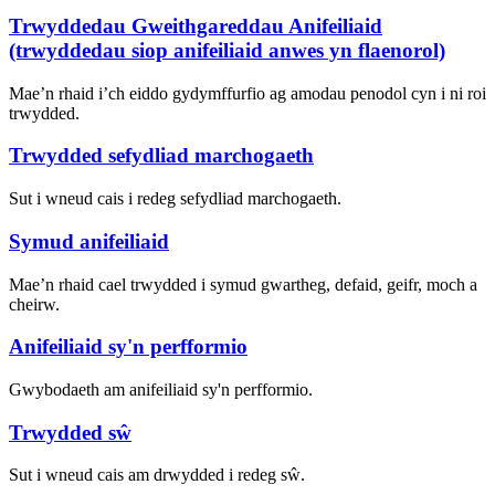
Trwyddedau Gweithgareddau Anifeiliaid
(trwyddedau siop anifeiliaid anwes yn flaenorol)
Mae’n rhaid i’ch eiddo gydymffurfio ag amodau penodol cyn i ni roi
trwydded.
Trwydded sefydliad marchogaeth
Sut i wneud cais i redeg sefydliad marchogaeth.
Symud anifeiliaid
Mae’n rhaid cael trwydded i symud gwartheg, defaid, geifr, moch a
cheirw.
Anifeiliaid sy'n perfformio
Gwybodaeth am anifeiliaid sy'n perfformio.
Trwydded sŵ
Sut i wneud cais am drwydded i redeg sŵ.