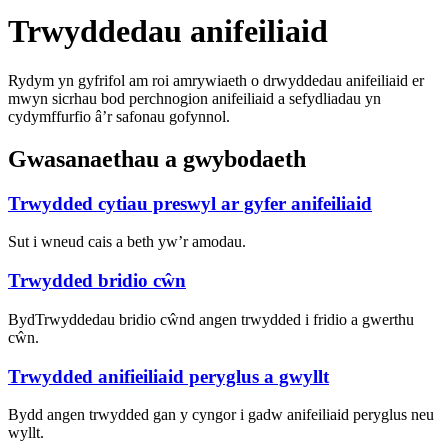
Trwyddedau anifeiliaid
Rydym yn gyfrifol am roi amrywiaeth o drwyddedau anifeiliaid er
mwyn sicrhau bod perchnogion anifeiliaid a sefydliadau yn
cydymffurfio â’r safonau gofynnol.
Gwasanaethau a gwybodaeth
Trwydded cytiau preswyl ar gyfer anifeiliaid
Sut i wneud cais a beth yw’r amodau.
Trwydded bridio cŵn
BydTrwyddedau bridio cŵnd angen trwydded i fridio a gwerthu
cŵn.
Trwydded anifieiliaid peryglus a gwyllt
Bydd angen trwydded gan y cyngor i gadw anifeiliaid peryglus neu
wyllt.