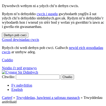
Dywedwch wrthym ni a ydych chi’n derbyn cwcis.
Rydym ni’n defnyddio
cwcis i gasglu
gwybodaeth ynglŷn â sut
ydych chi’n defnyddio sirddinbych.gov.uk. Rydym ni’n defnyddio’r
wybodaeth hon i wneud yn siŵr bod y wefan yn gweithio’n iawn ac
i gwella ein gwasanaethau.
Derbyn pob cwci
Gosod dewisiadau cwcis
Rydych chi wedi derbyn pob cwci. Gallwch
newid eich gosodiadau
cwcis
ar unrhyw adeg.
Cuddio
Neidio i'r prif gynnwys
Chwilio:
Chwilio
Fy nghyfrifon
English
Cartref
»
Trwyddedau, hawlenni a safonau masnach
»
Trwyddedau
anifeiliaid