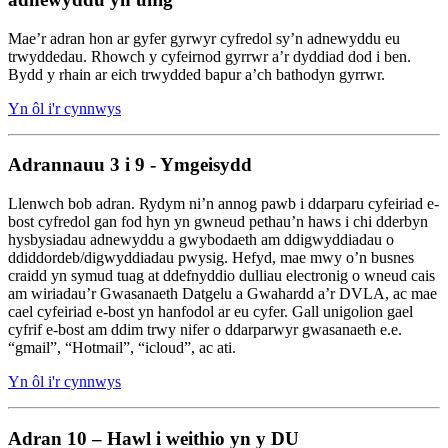
Mae’r adran hon ar gyfer gyrwyr cyfredol sy’n adnewyddu eu
trwyddedau. Rhowch y cyfeirnod gyrrwr a’r dyddiad dod i ben.
Bydd y rhain ar eich trwydded bapur a’ch bathodyn gyrrwr.
Yn ôl i'r cynnwys
Adrannauu 3 i 9 - Ymgeisydd
Llenwch bob adran. Rydym ni’n annog pawb i ddarparu cyfeiriad e-
bost cyfredol gan fod hyn yn gwneud pethau’n haws i chi dderbyn
hysbysiadau adnewyddu a gwybodaeth am ddigwyddiadau o
ddiddordeb/digwyddiadau pwysig. Hefyd, mae mwy o’n busnes
craidd yn symud tuag at ddefnyddio dulliau electronig o wneud cais
am wiriadau’r Gwasanaeth Datgelu a Gwahardd a’r DVLA, ac mae
cael cyfeiriad e-bost yn hanfodol ar eu cyfer. Gall unigolion gael
cyfrif e-bost am ddim trwy nifer o ddarparwyr gwasanaeth e.e.
“gmail”, “Hotmail”, “icloud”, ac ati.
Yn ôl i'r cynnwys
Adran 10 – Hawl i weithio yn y DU