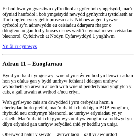
Er bod hwn yn gwestiwn cyffredinol ar gyfer bob ymgeisydd, mae'n
ofyniad hanfodol i bob ymgeisydd newydd gynhyrchu tystiolaeth ar
ffurf dogfen cyn y gellir prosesu cais. Nid oes angen i yrwyr
cyfredol sy’n adnewyddu eu ceisiadau ddarparu rhagor o
ddogfennau gan fod y broses eisoes wedi’i chynnal mewn ceisiadau
blaenorol. Cyfeiriwch at Nodyn Cyfarwyddyd 1 ynghlwm.
Yn ôl i'r cynnwys
Adran 11 – Euogfarnau
Bydd yn rhaid i ymgeiswyr wneud yn siŵr eu bod yn llenwi’r adran
hon yn ofalus gan y bydd unrhyw fethiant i ddatgan unrhyw
wybodaeth yn arwain at oedi wrth wneud penderfyniad ynghylch y
cais, a gall arwain at wrthod a/neu erlyn.
Wrth gyflwyno cais am drwydded i yrru cerbydau hacni a
cherbydau hurio preifat, mae’n rhaid i chi ddatgan BOB euogfarn,
rhybudd neu orchymyn blaenorol, ac unrhyw erlyniadau yn yr
arfaeth. Mae’n rhaid i chi gynnwys unrhyw euogfarn a roddwyd yn
dilyn erlyniad gan unrhyw sefydliad (nid yr heddlu yn unig).
Oherwydd natur y swydd – gyrrwr tacsi – gall yr awdurdod