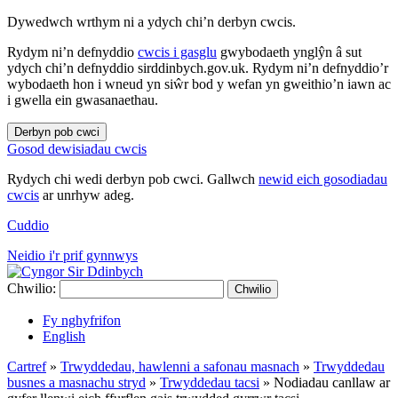
Dywedwch wrthym ni a ydych chi’n derbyn cwcis.
Rydym ni’n defnyddio
cwcis i gasglu
gwybodaeth ynglŷn â sut
ydych chi’n defnyddio sirddinbych.gov.uk. Rydym ni’n defnyddio’r
wybodaeth hon i wneud yn siŵr bod y wefan yn gweithio’n iawn ac
i gwella ein gwasanaethau.
Derbyn pob cwci
Gosod dewisiadau cwcis
Rydych chi wedi derbyn pob cwci. Gallwch
newid eich gosodiadau
cwcis
ar unrhyw adeg.
Cuddio
Neidio i'r prif gynnwys
Chwilio:
Chwilio
Fy nghyfrifon
English
Cartref
»
Trwyddedau, hawlenni a safonau masnach
»
Trwyddedau
busnes a masnachu stryd
»
Trwyddedau tacsi
»
Nodiadau canllaw ar