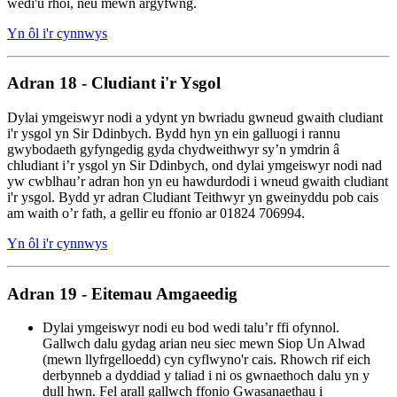
wedi'u rhoi, neu mewn argyfwng.
Yn ôl i'r cynnwys
Adran 18 - Cludiant i'r Ysgol
Dylai ymgeiswyr nodi a ydynt yn bwriadu gwneud gwaith cludiant
i'r ysgol yn Sir Ddinbych. Bydd hyn yn ein galluogi i rannu
gwybodaeth gyfyngedig gyda chydweithwyr sy’n ymdrin â
chludiant i’r ysgol yn Sir Ddinbych, ond dylai ymgeiswyr nodi nad
yw cwblhau’r adran hon yn eu hawdurdodi i wneud gwaith cludiant
i'r ysgol. Bydd yr adran Cludiant Teithwyr yn gweinyddu pob cais
am waith o’r fath, a gellir eu ffonio ar 01824 706994.
Yn ôl i'r cynnwys
Adran 19 - Eitemau Amgaeedig
Dylai ymgeiswyr nodi eu bod wedi talu’r ffi ofynnol.
Gallwch dalu gydag arian neu siec mewn Siop Un Alwad
(mewn llyfrgelloedd) cyn cyflwyno'r cais. Rhowch rif eich
derbynneb a dyddiad y taliad i ni os gwnaethoch dalu yn y
dull hwn. Fel arall gallwch ffonio Gwasanaethau i