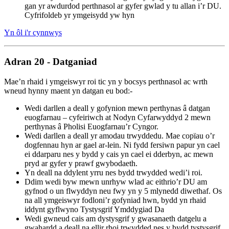
gan yr awdurdod perthnasol ar gyfer gwlad y tu allan i’r DU.
Cyfrifoldeb yr ymgeisydd yw hyn
Yn ôl i'r cynnwys
Adran 20 - Datganiad
Mae’n rhaid i ymgeiswyr roi tic yn y bocsys perthnasol ac wrth
wneud hynny maent yn datgan eu bod:-
Wedi darllen a deall y gofynion mewn perthynas â datgan
euogfarnau – cyfeiriwch at Nodyn Cyfarwyddyd 2 mewn
perthynas â Pholisi Euogfarnau’r Cyngor.
Wedi darllen a deall yr amodau trwyddedu. Mae copïau o’r
dogfennau hyn ar gael ar-lein. Ni fydd fersiwn papur yn cael
ei ddarparu nes y bydd y cais yn cael ei dderbyn, ac mewn
pryd ar gyfer y prawf gwybodaeth.
Yn deall na ddylent yrru nes bydd trwydded wedi’i roi.
Ddim wedi byw mewn unrhyw wlad ac eithrio’r DU am
gyfnod o un flwyddyn neu fwy yn y 5 mlynedd diwethaf. Os
na all ymgeiswyr fodloni’r gofyniad hwn, bydd yn rhaid
iddynt gyflwyno Tystysgrif Ymddygiad Da
Wedi gwneud cais am dystysgrif y gwasanaeth datgelu a
gwahardd a deall na ellir rhoi trwydded nes y bydd tystysgrif