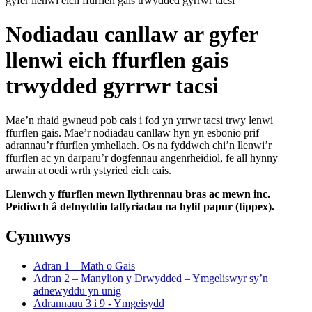
gyfer llenwi eich ffurflen gais trwydded gyrrwr tacsi
Nodiadau canllaw ar gyfer
llenwi eich ffurflen gais
trwydded gyrrwr tacsi
Mae’n rhaid gwneud pob cais i fod yn yrrwr tacsi trwy lenwi
ffurflen gais. Mae’r nodiadau canllaw hyn yn esbonio prif
adrannau’r ffurflen ymhellach. Os na fyddwch chi’n llenwi’r
ffurflen ac yn darparu’r dogfennau angenrheidiol, fe all hynny
arwain at oedi wrth ystyried eich cais.
Llenwch y ffurflen mewn llythrennau bras ac mewn inc.
Peidiwch â defnyddio talfyriadau na hylif papur (tippex).
Cynnwys
Adran 1 – Math o Gais
Adran 2 – Manylion y Drwydded – Ymgeliswyr sy’n
adnewyddu yn unig
Adrannauu 3 i 9 - Ymgeisydd