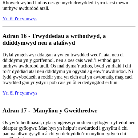
Rhowch wybod i ni os oes gennych drwydded i yrru tacsi mewn
unrhyw awdurdod arall.
Yn ôl i'r cynnwys
Adran 16 - Trwyddedau a wrthodwyd, a
ddiddymwyd neu a ataliwyd
Dylai ymgeiswyr ddatgan a yw eu trwydded wedi’i atal neu ei
ddiddymu yn y gorffennol, neu a oes cais wedi’i wrthod gan
unrhyw awdurdod arall. Os mai dyma’r achos, bydd yn rhaid i chi
roi’r dyddiad atal neu ddiddymu yn ogystal ag enw’r awdurdod. Ni
fydd gwybodaeth a roddir yma yn eich atal yn awtomatig rhag cael
trwydded gan yr ystyrir pob cais yn ôl ei deilyngdod ei hun.
Yn ôl i'r cynnwys
Adran 17 - Manylion y Gweithredwr
Os yw’n berthnasol, dylai ymgeiswyr nodi eu cyflogwr cyfredol neu
ddarpar gyflogwr. Mae hyn yn helpu’r awdurdod i gysylltu â chi
pan na allwn gysylltu â chi yn defnyddio’r manylion rydych chi