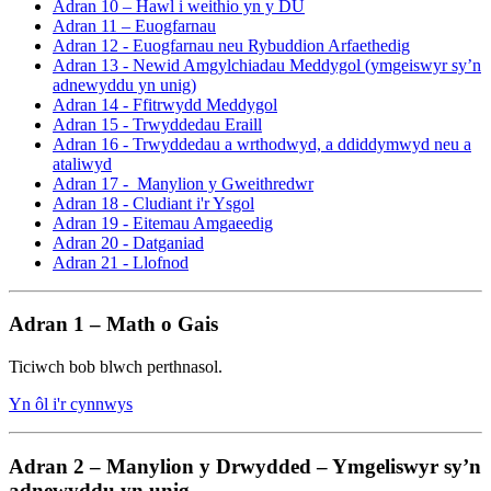
Adran 10 – Hawl i weithio yn y DU
Adran 11 – Euogfarnau
Adran 12 - Euogfarnau neu Rybuddion Arfaethedig
Adran 13 - Newid Amgylchiadau Meddygol (ymgeiswyr sy’n
adnewyddu yn unig)
Adran 14 - Ffitrwydd Meddygol
Adran 15 - Trwyddedau Eraill
Adran 16 - Trwyddedau a wrthodwyd, a ddiddymwyd neu a
ataliwyd
Adran 17 - Manylion y Gweithredwr
Adran 18 - Cludiant i'r Ysgol
Adran 19 - Eitemau Amgaeedig
Adran 20 - Datganiad
Adran 21 - Llofnod
Adran 1 – Math o Gais
Ticiwch bob blwch perthnasol.
Yn ôl i'r cynnwys
Adran 2 – Manylion y Drwydded – Ymgeliswyr sy’n
adnewyddu yn unig