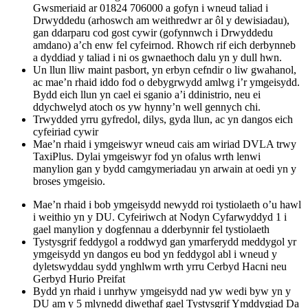
Gwsmeriaid ar 01824 706000 a gofyn i wneud taliad i
Drwyddedu (arhoswch am weithredwr ar ôl y dewisiadau),
gan ddarparu cod gost cywir (gofynnwch i Drwyddedu
amdano) a’ch enw fel cyfeirnod. Rhowch rif eich derbynneb
a dyddiad y taliad i ni os gwnaethoch dalu yn y dull hwn.
Un llun lliw maint pasbort, yn erbyn cefndir o liw gwahanol,
ac mae’n rhaid iddo fod o debygrwydd amlwg i’r ymgeisydd.
Bydd eich llun yn cael ei sganio a’i ddinistrio, neu ei
ddychwelyd atoch os yw hynny’n well gennych chi.
Trwydded yrru gyfredol, dilys, gyda llun, ac yn dangos eich
cyfeiriad cywir
Mae’n rhaid i ymgeiswyr wneud cais am wiriad DVLA trwy
TaxiPlus. Dylai ymgeiswyr fod yn ofalus wrth lenwi
manylion gan y bydd camgymeriadau yn arwain at oedi yn y
broses ymgeisio.
Mae’n rhaid i bob ymgeisydd newydd roi tystiolaeth o’u hawl
i weithio yn y DU. Cyfeiriwch at Nodyn Cyfarwyddyd 1 i
gael manylion y dogfennau a dderbynnir fel tystiolaeth
Tystysgrif feddygol a roddwyd gan ymarferydd meddygol yr
ymgeisydd yn dangos eu bod yn feddygol abl i wneud y
dyletswyddau sydd ynghlwm wrth yrru Cerbyd Hacni neu
Gerbyd Hurio Preifat
Bydd yn rhaid i unrhyw ymgeisydd nad yw wedi byw yn y
DU am y 5 mlynedd diwethaf gael Tystysgrif Ymddygiad Da