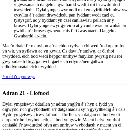
y gwasanaeth datgelu a gwahardd wedi’i roi i’r awdurdod
trwyddedu. Dylai ymgeiswyr nodi mai eu cyfrifoldeb nhw yw
cysylltu â’r adran drwyddedu pan fyddant wedi cael eu
tystysgrif, ac y byddant yn cael canllawiau pellach ar y
broses. Dylai ymgeiswyr gyfeirio at y canllawiau ar wahân ar
gwblhau’r broses gwneud cais i’r Gwasanaeth Datgelu a
Gwahardd ar-lein.
Mae’n rhaid i’r manylion a’r atebion rydych chi wedi’u darparu fod
yn wir, yn gyflawn ac yn gywir. Os daw i’r amlwg, ar ôl rhoi
trwydded, eich bod wedi hepgor unrhyw fanylion pwysig neu roi
gwybodaeth ffug, gallwch gael eich erlyn a/neu gallwn
ddiddymu/atal eich trwydded.
Yn ôl i'r cynnwys
Adran 21 - Llofnod
Dylai ymgeiswyr ddarllen yr adran ynglŷn â’r hyn a fydd yn
digwydd i’ch gwybodaeth a’r datganiadau sy’n gysylltiedig â’r cais.
Bydd ymgeiswyr, trwy lofnodi'r ffurflen, yn datgan eu bod wedi
darparu'r holl wybodaeth, a'i bod yn gywir. Maent hefyd yn rhoi
caniatâd i’r awdurdod ofyn am unrhyw wybodaeth y maent yn ei