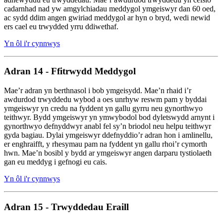
cadarnhad nad yw amgylchiadau meddygol ymgeiswyr dan 60 oed,
ac sydd ddim angen gwiriad meddygol ar hyn o bryd, wedi newid
ers cael eu trwydded yrru ddiwethaf.
Yn ôl i'r cynnwys
Adran 14 - Ffitrwydd Meddygol
Mae’r adran yn berthnasol i bob ymgeisydd. Mae’n rhaid i’r
awdurdod trwyddedu wybod a oes unrhyw reswm pam y byddai
ymgeiswyr yn credu na fyddent yn gallu gyrru neu gynorthwyo
teithwyr. Bydd ymgeiswyr yn ymwybodol bod dyletswydd arnynt i
gynorthwyo defnyddwyr anabl fel sy’n briodol neu helpu teithwyr
gyda bagiau. Dylai ymgeiswyr ddefnyddio’r adran hon i amlinellu,
er enghraifft, y rhesymau pam na fyddent yn gallu rhoi’r cymorth
hwn. Mae’n bosibl y bydd ar ymgeiswyr angen darparu tystiolaeth
gan eu meddyg i gefnogi eu cais.
Yn ôl i'r cynnwys
Adran 15 - Trwyddedau Eraill