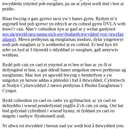
trwyddedu ystyried pob euogfarn, pa un ai ydynt wedi dod i ben ai
peidio.
Rhan bwysig o gais gyrrwr tacsi yw’r hanes gyrru. Rydym ni’n
argymell bod pob gyrrwr yn edrych ar eu cofnod gyrru DVLA wrth
lenwi’r cais. Mae’r cofnodion hyn ar gael ar y wefan ganlynol:
gov.uk/gweld-neu-rannu-eich-gwybodaeth-trwydded-yrru (gwefan
allanol)
. Mewn perthynas ag euogfarnau moduro, dylai ymgeiswyr
nodi pob euogfarn sy’n weithredol ar eu cofnod. Er bod hyn fel
arfer yn hyd at 3 blynedd o ddyddiad yr euogfarn, gall amrywio
weithiau.
Bydd pob cais yn cael ei ystyried ar ei ben ei hun ac yn ôl ei
deilyngdod ei hun, a gan ddeall hanes unigolion mewn perthynas ag
euogfarnau. Mae hon yn agwedd bwysig o benderfynu a yw
unigolyn yn berson addas a phriodol i fod â thrwydded. Cyfeiriwch
at Nodyn Cyfarwyddyd 2 mewn perthynas â Pholisi Euogfarnau’r
Cyngor.
Bydd cofnodion yn cael eu cadw yn gyfrinachol, ac yn cael eu
defnyddio i wneud penderfyniad ynglŷn â’ch cais yn unig. Oni bai
bod gofyniad cyfreithiol i wneud hynny, ni fyddant yn cael eu
datgelu i unrhyw ffynhonnell arall.
Ni allwn roi trwydded i berson nad yw wedi bod â thrwydded yrru