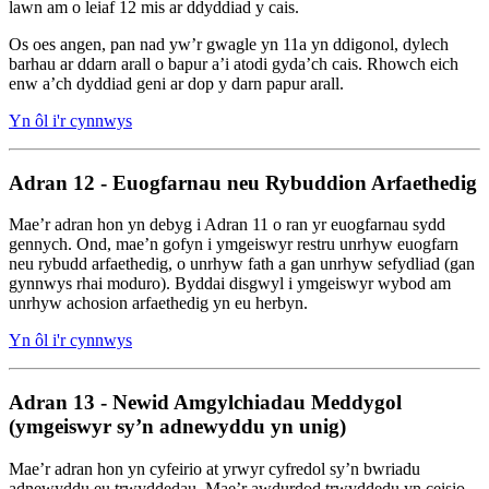
lawn am o leiaf 12 mis ar ddyddiad y cais.
Os oes angen, pan nad yw’r gwagle yn 11a yn ddigonol, dylech
barhau ar ddarn arall o bapur a’i atodi gyda’ch cais. Rhowch eich
enw a’ch dyddiad geni ar dop y darn papur arall.
Yn ôl i'r cynnwys
Adran 12 - Euogfarnau neu Rybuddion Arfaethedig
Mae’r adran hon yn debyg i Adran 11 o ran yr euogfarnau sydd
gennych. Ond, mae’n gofyn i ymgeiswyr restru unrhyw euogfarn
neu rybudd arfaethedig, o unrhyw fath a gan unrhyw sefydliad (gan
gynnwys rhai moduro). Byddai disgwyl i ymgeiswyr wybod am
unrhyw achosion arfaethedig yn eu herbyn.
Yn ôl i'r cynnwys
Adran 13 - Newid Amgylchiadau Meddygol
(ymgeiswyr sy’n adnewyddu yn unig)
Mae’r adran hon yn cyfeirio at yrwyr cyfredol sy’n bwriadu
adnewyddu eu trwyddedau. Mae’r awdurdod trwyddedu yn ceisio