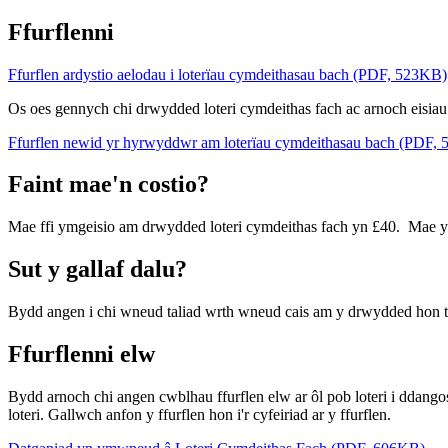
Ffurflenni
Ffurflen ardystio aelodau i loterïau cymdeithasau bach (PDF, 523KB)
Os oes gennych chi drwydded loteri cymdeithas fach ac arnoch eisia
Ffurflen newid yr hyrwyddwr am loterïau cymdeithasau bach (PDF,
Faint mae'n costio?
Mae ffi ymgeisio am drwydded loteri cymdeithas fach yn £40. Mae yn
Sut y gallaf dalu?
Bydd angen i chi wneud taliad wrth wneud cais am y drwydded hon t
Ffurflenni elw
Bydd arnoch chi angen cwblhau ffurflen elw ar ôl pob loteri i ddango
loteri. Gallwch anfon y ffurflen hon i'r cyfeiriad ar y ffurflen.