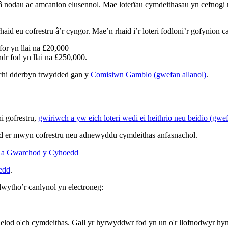
 â nodau ac amcanion elusennol. Mae loterïau cymdeithasau yn cefnog
id eu cofrestru â’r cyngor. Mae’n rhaid i’r loteri fodloni’r gofynion c
for yn llai na £20,000
dr fod yn llai na £250,000.
 chi dderbyn trwydded gan y
Comisiwn Gamblo (gwefan allanol)
.
hi gofrestru,
gwiriwch a yw eich loteri wedi ei heithrio neu beidio (gwef
d er mwyn cofrestru neu adnewyddu cymdeithas anfasnachol.
nio a Gwarchod y Cyhoedd
edd
.
lwytho’r canlynol yn electroneg:
 aelod o'ch cymdeithas. Gall yr hyrwyddwr fod yn un o'r llofnodwyr hyn