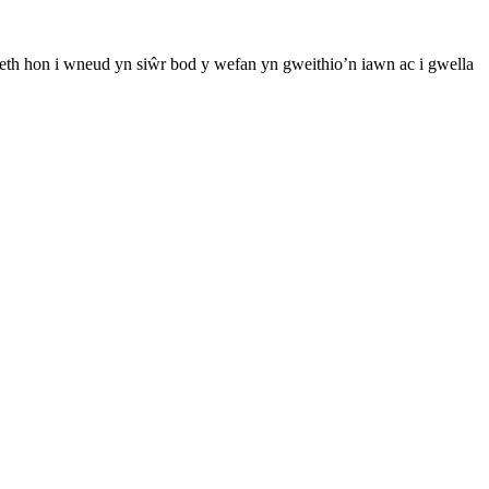
th hon i wneud yn siŵr bod y wefan yn gweithio’n iawn ac i gwella