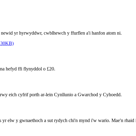
u newid yr hyrwyddwr, cwblhewch y ffurflen a'i hanfon atom ni.
 530KB)
a hefyd ffi flynyddol o £20.
rwy eich cyfrif porth ar-lein Cynllunio a Gwarchod y Cyhoedd.
s yr elw y gwnaethoch a sut rydych chi'n mynd i'w wario. Mae'n rhaid 