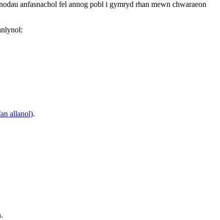
i nodau anfasnachol fel annog pobl i gymryd rhan mewn chwaraeon
anlynol:
an allanol)
.
.