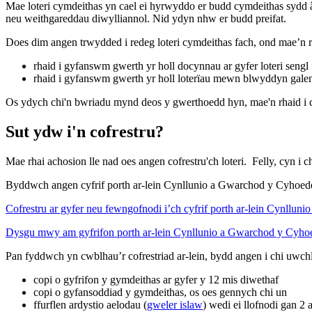
Mae loteri cymdeithas yn cael ei hyrwyddo er budd cymdeithas sydd
neu weithgareddau diwylliannol. Nid ydyn nhw er budd preifat.
Does dim angen trwydded i redeg loteri cymdeithas fach, ond mae’n rha
rhaid i gyfanswm gwerth yr holl docynnau ar gyfer loteri sengl 
rhaid i gyfanswm gwerth yr holl loterïau mewn blwyddyn galen
Os ydych chi'n bwriadu mynd deos y gwerthoedd hyn, mae'n rhaid i
Sut ydw i'n cofrestru?
Mae rhai achosion lle nad oes angen cofrestru'ch loteri. Felly, cyn i c
Byddwch angen cyfrif porth ar-lein Cynllunio a Gwarchod y Cyhoed
Cofrestru ar gyfer neu fewngofnodi i’ch cyfrif porth ar-lein Cynllu
Dysgu mwy am gyfrifon porth ar-lein Cynllunio a Gwarchod y Cyho
Pan fyddwch yn cwblhau’r cofrestriad ar-lein, bydd angen i chi uwch
copi o gyfrifon y gymdeithas ar gyfer y 12 mis diwethaf
copi o gyfansoddiad y gymdeithas, os oes gennych chi un
ffurflen ardystio aelodau (
gweler islaw
) wedi ei llofnodi gan 2