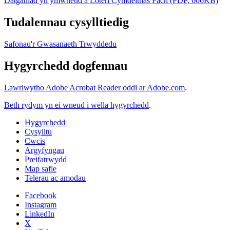
Datganiad yn ymwneud â Loteri Cymdeithas Fach (PDF, 606KB)
Tudalennau cysylltiedig
Safonau'r Gwasanaeth Trwyddedu
Hygyrchedd dogfennau
Lawrlwytho Adobe Acrobat Reader oddi ar Adobe.com
.
Beth rydym yn ei wneud i wella hygyrchedd
.
Hygyrchedd
Cysylltu
Cwcis
Argyfyngau
Preifatrwydd
Map safle
Telerau ac amodau
Facebook
Instagram
LinkedIn
X