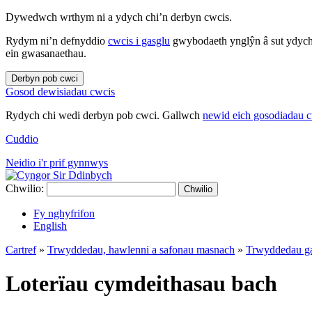
Dywedwch wrthym ni a ydych chi’n derbyn cwcis.
Rydym ni’n defnyddio
cwcis i gasglu
gwybodaeth ynglŷn â sut ydych 
ein gwasanaethau.
Derbyn pob cwci
Gosod dewisiadau cwcis
Rydych chi wedi derbyn pob cwci. Gallwch
newid eich gosodiadau 
Cuddio
Neidio i'r prif gynnwys
Chwilio:
Chwilio
Fy nghyfrifon
English
Cartref
»
Trwyddedau, hawlenni a safonau masnach
»
Trwyddedau g
Loterïau cymdeithasau bach