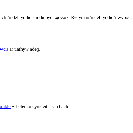
chi’n defnyddio sirddinbych.gov.uk. Rydym ni’n defnyddio’r wybodae
cwcis
ar unrhyw adeg.
amblo
»
Loterïau cymdeithasau bach