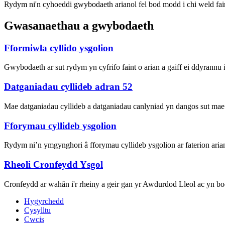
Rydym ni'n cyhoeddi gwybodaeth arianol fel bod modd i chi weld fain
Gwasanaethau a gwybodaeth
Fformiwla cyllido ysgolion
Gwybodaeth ar sut rydym yn cyfrifo faint o arian a gaiff ei ddyrannu 
Datganiadau cyllideb adran 52
Mae datganiadau cyllideb a datganiadau canlyniad yn dangos sut mae cy
Fforymau cyllideb ysgolion
Rydym ni’n ymgynghori â fforymau cyllideb ysgolion ar faterion arian
Rheoli Cronfeydd Ysgol
Cronfeydd ar wahân i'r rheiny a geir gan yr Awdurdod Lleol ac yn bo
Hygyrchedd
Cysylltu
Cwcis