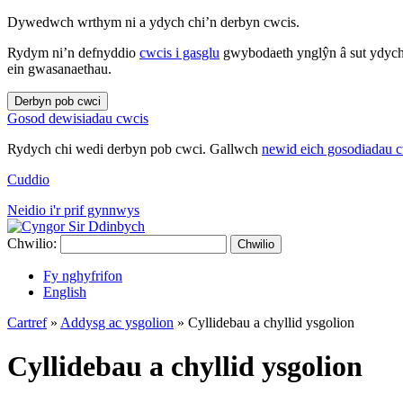
Dywedwch wrthym ni a ydych chi’n derbyn cwcis.
Rydym ni’n defnyddio
cwcis i gasglu
gwybodaeth ynglŷn â sut ydych 
ein gwasanaethau.
Derbyn pob cwci
Gosod dewisiadau cwcis
Rydych chi wedi derbyn pob cwci. Gallwch
newid eich gosodiadau 
Cuddio
Neidio i'r prif gynnwys
Chwilio:
Chwilio
Fy nghyfrifon
English
Cartref
»
Addysg ac ysgolion
»
Cyllidebau a chyllid ysgolion
Cyllidebau a chyllid ysgolion