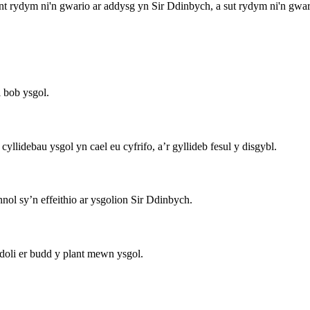
t rydym ni'n gwario ar addysg yn Sir Ddinbych, a sut rydym ni'n gwari
i bob ysgol.
llidebau ysgol yn cael eu cyfrifo, a’r gyllideb fesul y disgybl.
nol sy’n effeithio ar ysgolion Sir Ddinbych.
doli er budd y plant mewn ysgol.