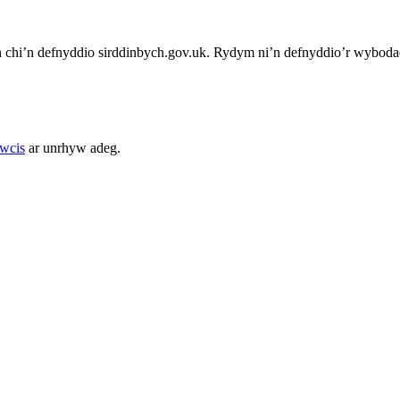
chi’n defnyddio sirddinbych.gov.uk. Rydym ni’n defnyddio’r wybodae
cwcis
ar unrhyw adeg.