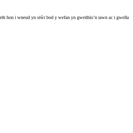
th hon i wneud yn siŵr bod y wefan yn gweithio’n iawn ac i gwella