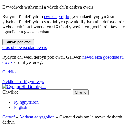
Dywedwch wrthym ni a ydych chi’n derbyn cwcis.
Rydym ni’n defnyddio
cwcis i gasglu
gwybodaeth ynglŷn â sut
ydych chi’n defnyddio sirddinbych.gov.uk. Rydym ni’n defnyddio’r
wybodaeth hon i wneud yn siŵr bod y wefan yn gweithio’n iawn ac
i gwella ein gwasanaethau.
Derbyn pob cwci
Gosod dewisiadau cwcis
Rydych chi wedi derbyn pob cwci. Gallwch
newid eich gosodiadau
cwcis
ar unrhyw adeg.
Cuddio
Neidio i'r prif gynnwys
Chwilio:
Chwilio
Fy nghyfrifon
English
Cartref
»
Addysg ac ysgolion
»
Gwneud cais am le mewn dosbarth
derbyn