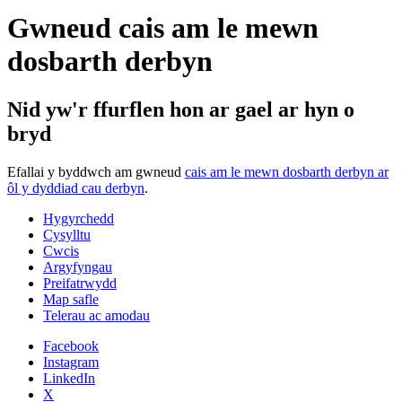
Gwneud cais am le mewn
dosbarth derbyn
Nid yw'r ffurflen hon ar gael ar hyn o
bryd
Efallai y byddwch am gwneud
cais am le mewn dosbarth derbyn ar
ôl y dyddiad cau derbyn
.
Hygyrchedd
Cysylltu
Cwcis
Argyfyngau
Preifatrwydd
Map safle
Telerau ac amodau
Facebook
Instagram
LinkedIn
X