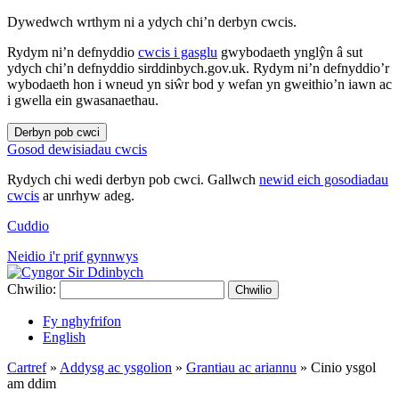
Dywedwch wrthym ni a ydych chi’n derbyn cwcis.
Rydym ni’n defnyddio
cwcis i gasglu
gwybodaeth ynglŷn â sut
ydych chi’n defnyddio sirddinbych.gov.uk. Rydym ni’n defnyddio’r
wybodaeth hon i wneud yn siŵr bod y wefan yn gweithio’n iawn ac
i gwella ein gwasanaethau.
Derbyn pob cwci
Gosod dewisiadau cwcis
Rydych chi wedi derbyn pob cwci. Gallwch
newid eich gosodiadau
cwcis
ar unrhyw adeg.
Cuddio
Neidio i'r prif gynnwys
Chwilio:
Chwilio
Fy nghyfrifon
English
Cartref
»
Addysg ac ysgolion
»
Grantiau ac ariannu
»
Cinio ysgol
am ddim