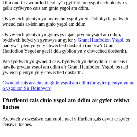
Dim ond i’r awdurdod lleol sy’n gyfrifol am ysgol eich plentyn y
gellir cyflwyno cais am ginio ysgol am ddim.
Os yw eich plentyn yn mynychu ysgol yn Sir Ddinbych, gallwch
wneud cais ar-lein am ginio ysgol am ddim.
Os yw eich plentyn yn gymwys i gael prydau ysgol am ddim,
byddwch hefyd yn gymwys ar gyfer y
Grant Hanfodion Ysgol
, os
nad yw’r plentyn yn y chweched dosbarth (nid yw'r Grant
Hanfodion Ysgol ar gael i ddisgyblion yn y chweched dosbarth).
Pan fyddwch yn gwneud cais, byddwch yn defnyddio’r un cais i
hawlio prydau ysgol am ddim a’r Grant Hanfodion Ysgol, os nad
yw eich plentyn yn y chweched dosbarth.
Gwneud cais ar-lein am ginio ysgol am ddim (ar gyfer plentyn yn un
o ysgolion Sir Ddinbych)
Ffurflenni cais cinio ysgol am ddim ar gyfer ceisiwr
lloches
Atebwch y cwestiwn canlynol i gael y ffurflen gais cywir ar gyfer
ceisiwr lloches.