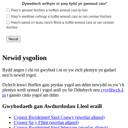
*
Dywedwch wrthym ni pwy fydd yn gwneud cais
Rwy’n geisiwr lloches a hoffwn wneud cais fy hun
Rwy’n weithiwr cefnogi a hoffai wneud cais ar ran ceisiwr lloches
Rwy'n aelod o'r teulu neu'n ffrind a hoffai wneud cais ar ran ceisiwr
lloches
Nesaf
Newid ysgolion
Bydd angen i chi roi gwybod i ni os yw eich plentyn yn gadael
neu’n newid ysgol.
Dylech lenwi ffurflen gais prydau ysgol am ddim newydd os yw’ch
plentyn wedi symud i ysgol arall yn Sir Ddinbych neu
cysylltwch â
ni
i ganslo cinio ysgol am ddim
Gwybodaeth gan Awdurdodau Lleol eraill
Cyngor Bwrdeistref Sirol Conwy (gwefan allanol)
Cyngor Sir y Fflint (gwefan allanol)
Cyngor Bwrdeistref Sirol Wrecsam (gwefan allanol)