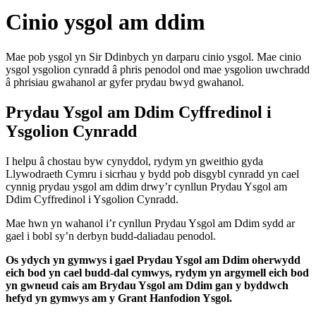
Cinio ysgol am ddim
Mae pob ysgol yn Sir Ddinbych yn darparu cinio ysgol. Mae cinio
ysgol ysgolion cynradd â phris penodol ond mae ysgolion uwchradd
â phrisiau gwahanol ar gyfer prydau bwyd gwahanol.
Prydau Ysgol am Ddim Cyffredinol i
Ysgolion Cynradd
I helpu â chostau byw cynyddol, rydym yn gweithio gyda
Llywodraeth Cymru i sicrhau y bydd pob disgybl cynradd yn cael
cynnig prydau ysgol am ddim drwy’r cynllun Prydau Ysgol am
Ddim Cyffredinol i Ysgolion Cynradd.
Mae hwn yn wahanol i’r cynllun Prydau Ysgol am Ddim sydd ar
gael i bobl sy’n derbyn budd-daliadau penodol.
Os ydych yn gymwys i gael Prydau Ysgol am Ddim oherwydd
eich bod yn cael budd-dal cymwys, rydym yn argymell eich bod
yn gwneud cais am Brydau Ysgol am Ddim gan y byddwch
hefyd yn gymwys am y Grant Hanfodion Ysgol.