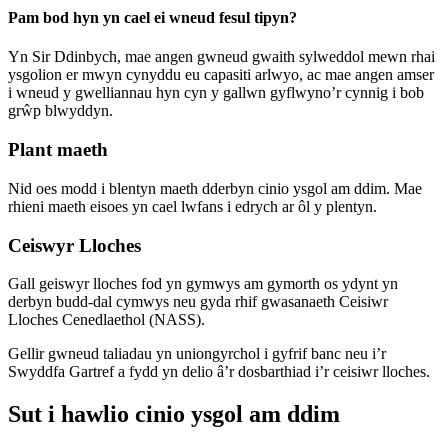
Pam bod hyn yn cael ei wneud fesul tipyn?
Yn Sir Ddinbych, mae angen gwneud gwaith sylweddol mewn rhai
ysgolion er mwyn cynyddu eu capasiti arlwyo, ac mae angen amser
i wneud y gwelliannau hyn cyn y gallwn gyflwyno’r cynnig i bob
grŵp blwyddyn.
Plant maeth
Nid oes modd i blentyn maeth dderbyn cinio ysgol am ddim. Mae
rhieni maeth eisoes yn cael lwfans i edrych ar ôl y plentyn.
Ceiswyr Lloches
Gall geiswyr lloches fod yn gymwys am gymorth os ydynt yn
derbyn budd-dal cymwys neu gyda rhif gwasanaeth Ceisiwr
Lloches Cenedlaethol (NASS).
Gellir gwneud taliadau yn uniongyrchol i gyfrif banc neu i’r
Swyddfa Gartref a fydd yn delio â’r dosbarthiad i’r ceisiwr lloches.
Sut i hawlio cinio ysgol am ddim