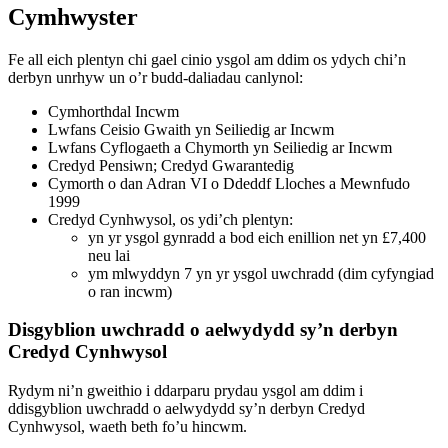
Cymhwyster
Fe all eich plentyn chi gael cinio ysgol am ddim os ydych chi’n
derbyn unrhyw un o’r budd-daliadau canlynol:
Cymhorthdal Incwm
Lwfans Ceisio Gwaith yn Seiliedig ar Incwm
Lwfans Cyflogaeth a Chymorth yn Seiliedig ar Incwm
Credyd Pensiwn; Credyd Gwarantedig
Cymorth o dan Adran VI o Ddeddf Lloches a Mewnfudo
1999
Credyd Cynhwysol, os ydi’ch plentyn:
yn yr ysgol gynradd a bod eich enillion net yn £7,400
neu lai
ym mlwyddyn 7 yn yr ysgol uwchradd (dim cyfyngiad
o ran incwm)
Disgyblion uwchradd o aelwydydd sy’n derbyn
Credyd Cynhwysol
Rydym ni’n gweithio i ddarparu prydau ysgol am ddim i
ddisgyblion uwchradd o aelwydydd sy’n derbyn Credyd
Cynhwysol, waeth beth fo’u hincwm.